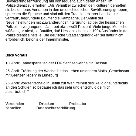
Bevölkerungsentwicklung nur konsequent, auch deren Anzahl im
Polizeidienst zu erhöhen. „Als Vermittler zwischen den Kulturen genießen
sie besonderes Vertrauen in den unterschiedlichen Bevölkerungsgruppen,
sprechen die Sprache und sind mit den Traditionen ihrer Landsleute
vertraut“, begründete Bouffier die Kampagne. Der Anteil der
Neueinstellungen mit Zuwanderungshintergrund lag bei der hessischen
Polizei im vergangenen Jahr bei etwa zwölf Prozent. Viele junge Menschen
wüßten gar nicht, so Bouffier, daß Hessen schon seit 1994 Ausländer in den
Polizeidienst einstelle. Die deutsche Staatsangehörigkeit sei dafür nicht
erforderlich, betonte der Innenminister.
Blick voraus
18. April: Landesparteitag der FDP Sachsen-Anhalt in Dessau
25. April: Eröffnung der Woche für das Leben unter dem Motto „Gemeinsam
mit Grenzen leben“ in Lüneburg
26. April: Volksentscheid in Berlin zur Wahlfreiheit des Religionsunterrichts
an den Schulen so bedaure ich das sehr und entschuldige mich
ausdrücklich."
Versenden
Drucken
Probeabo
bestellen
Datenschutzerklärung