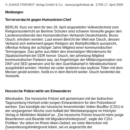
© JUNGE FREIHEIT Verlag GmbH & Co.
www.jungefreiheit.de
17/09 17. April 2009
Meldungen
Terrorverdacht gegen Humanisten-Chef
BERLIN. Kurz vor dem für den 26. April angesetzten Volksentscheid zum
Religionsunterricht an Berliner Schulen sind schwere Vorwürfe gegen den
Landesvorsitzende des Humanistischen Verbands Deutschlands, Bruno
Osuch, erhoben worden. Laut einem Bericht der Welt war Osuch, dessen
Verband sich wehement gegen Religion als Wahlpflichtfach ausspricht,
offenbar Anfang der achtziger Jahre Mitglied einer kommunistischen
Terrorgruppe. Das gehe aus Akten des ehemaligen Ministeriums für
Staatssicherheit der DDR hervor. Osuch, der jahrelang Mitglied
kommunistischer Parteien war, sei Angehöriger der Militärorganisation von
DKP und SED gewesen und für den Guerillakampf in Westdeutschland
ausgebildet worden. Hierbei sei unter anderem das lautlose Töten mit dem
Messer geübt worden, heißt es in dem Bericht weiter. Osuch bestreitet die
Vorwürfe.
Hessische Polizei wirbt um Einwanderer
Wiesbaden. Die hessische Polizei will gemeinsam mit der türkischen
Tageszeitung Hürriyet unter jungen Einwanderern für den Polizeiberuf
werben. Das kündigte der hessische Innenminister Volker Bouffier (CDU) in
der vergangenen Woche zum Auftakt der Werbekampagne im Hürriyet-
Verlag in Mörfelden-Walldorf an. „Die hessische Polizei braucht mehr junge
Beamtinnen und Beamte mit Migrationshintergrund“, sagte der CDU-
Politiker. Vor allem im Rhein-Main-Gebiet, wo viele Menschen mit
Zuwanderungshintergrund leben, sei es angesichts der