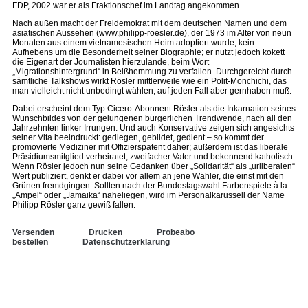
FDP, 2002 war er als Fraktionschef im Landtag angekommen.
Nach außen macht der Freidemokrat mit dem deutschen Namen und dem
asiatischen Aussehen (www.philipp-roesler.de), der 1973 im Alter von neun
Monaten aus einem vietnamesischen Heim adoptiert wurde, kein
Aufhebens um die Besonderheit seiner Biographie; er nutzt jedoch kokett
die Eigenart der Journalisten hierzulande, beim Wort
„Migrationshintergrund“ in Beißhemmung zu verfallen. Durchgereicht durch
sämtliche Talkshows wirkt Rösler mittlerweile wie ein Polit-Monchichi, das
man vielleicht nicht unbedingt wählen, auf jeden Fall aber gernhaben muß.
Dabei erscheint dem Typ Cicero-Abonnent Rösler als die Inkarnation seines
Wunschbildes von der gelungenen bürgerlichen Trendwende, nach all den
Jahrzehnten linker Irrungen. Und auch Konservative zeigen sich angesichts
seiner Vita beeindruckt: gediegen, gebildet, gedient – so kommt der
promovierte Mediziner mit Offizierspatent daher; außerdem ist das liberale
Präsidiumsmitglied verheiratet, zweifacher Vater und bekennend katholisch.
Wenn Rösler jedoch nun seine Gedanken über „Solidarität“ als „urliberalen“
Wert publiziert, denkt er dabei vor allem an jene Wähler, die einst mit den
Grünen fremdgingen. Sollten nach der Bundestagswahl Farbenspiele à la
„Ampel“ oder „Jamaika“ naheliegen, wird im Personalkarussell der Name
Philipp Rösler ganz gewiß fallen.
Versenden
Drucken
Probeabo
bestellen
Datenschutzerklärung