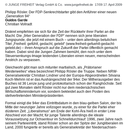
© JUNGE FREIHEIT Verlag GmbH & Co.
www.jungefreiheit.de
17/09 17. April 2009
Philipp Rösler. Der FDP-Senkrechtstarter gibt den Anführer einer neuen
„Generation 94“
Guidos Garde
Christian Vollradt
Diskret empfehlen sie sich für die Zeit der Rückkehr ihrer Partei an die
Macht. Die „94er Generation der FDP“ nennen sich jene liberalen
Jungspunde, die jetzt mit einem Buch – unter dem allerdings betulichen
Titel „Freiheit: gefühlt, gedacht, gelebt“ (www.freiheit-gefuehlt-gedacht-
gelebt.de) – ihren Anspruch auf die Zukunft der Partei öffentlich gemacht
haben. Dabei sind die Jungen Zahmen bemüht, den noch unter dem
Steuersenkungs-Image leidenden Liberalen einen neuen, menschelnden
Anstrich zu verpassen.
Gleichwohl gibt man sich mitunter martialisch, als „Prätorianer
Westerwelles“ etwa bezeichnet Philipp Rösler die Truppe. Neben NRW-
Generalsekretär Christian Lindner und der Europa-Abgeordneten Silvana
Koch-Mehrin ist er das Aushängeschild der 94er. Der Mitherausgeber des
Buches ist 36 Lenze jung und protokollarisch schon der Ranghöchste. Seit
gut zwei Monaten steht Rösler nicht nur dem niedersächsischen
Wirtschaftsministerium vor, sondern bekleidet auch den Posten des
stellvertretenden Ministerpräsidenten.
Formal einigt die 94er das Eintrittsdatum in den blau-gelben Salon, der bis
Mitte der neunziger Jahre vollzogen wurde, zu einer für die Partei eher
düsteren Zeit. „Liberalismus“ am Ende der Kohl-Ära hieß in erster Linie
Abschied von der Macht; für junge Talente allerdings die ideale
Voraussetzung zur Ochsentour im Schnelldurchlauf: 1996, zwei Jahre nach
seinem Parteieintritt, stand Rösler schon an der Spitze der Jungliberalen im
Land, 2000 fungierte er bereits als Generalsekretär der Niedersachsen-