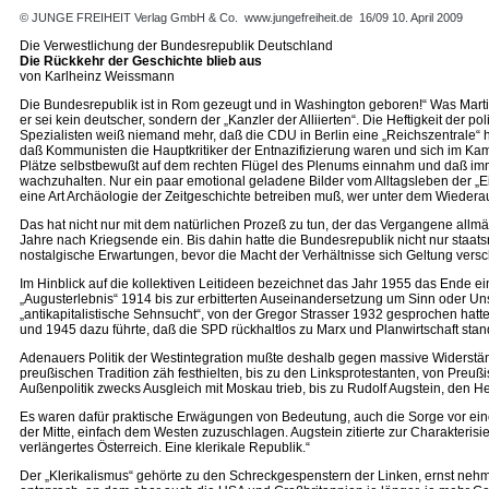
© JUNGE FREIHEIT Verlag GmbH & Co.
www.jungefreiheit.de
16/09 10. April 2009
Die Verwestlichung der Bundesrepublik Deutschland
Die Rückkehr der Geschichte blieb aus
von Karlheinz Weissmann
Die Bundesrepublik ist in Rom gezeugt und in Washington geboren!“ Was Mart
er sei kein deutscher, sondern der „Kanzler der Alliierten“. Die Heftigkeit der 
Spezialisten weiß niemand mehr, daß die CDU in Berlin eine „Reichszentrale“ ha
daß Kommunisten die Hauptkritiker der Entnazifizierung waren und sich im Kamp
Plätze selbstbewußt auf dem rechten Flügel des Plenums einnahm und daß imm
wachzuhalten. Nur ein paar emotional geladene Bilder vom Alltagsleben der „
eine Art Archäologie der Zeitgeschichte betreiben muß, wer unter dem Wiedera
Das hat nicht nur mit dem natürlichen Prozeß zu tun, der das Vergangene allmäh
Jahre nach Kriegsende ein. Bis dahin hatte die Bundesrepublik nicht nur staat
nostalgische Erwartungen, bevor die Macht der Verhältnisse sich Geltung versch
Im Hinblick auf die kollektiven Leitideen bezeichnet das Jahr 1955 das Ende e
„Augusterlebnis“ 1914 bis zur erbitterten Auseinandersetzung um Sinn oder Unsi
„antikapitalistische Sehnsucht“, von der Gregor Strasser 1932 gesprochen hat
und 1945 dazu führte, daß die SPD rückhaltlos zu Marx und Planwirtschaft stand
Adenauers Politik der Westintegration mußte deshalb gegen massive Widerstän
preußischen Tradition zäh festhielten, bis zu den Linksprotestanten, von Preu
Außenpolitik zwecks Ausgleich mit Moskau trieb, bis zu Rudolf Augstein, den 
Es waren dafür praktische Erwägungen von Bedeutung, auch die Sorge vor einem
der Mitte, einfach dem Westen zuzuschlagen. Augstein zitierte zur Charakteri
verlängertes Österreich. Eine klerikale Republik.“
Der „Klerikalismus“ gehörte zu den Schreckgespenstern der Linken, ernst nehm