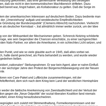
Einschätzung gekommen, daß eine gemeinsame Verwaltung des besiegten
ren, daß sie nicht in den kommunistischen Machtbereich drifteten. Dazu
it bereit war, Angst haben, als Kollaborateur zu gelten. Daß die Sorge im
r allem der amerikanischen Interessen auf deutschem Boden. Dazu bediente man
en der „Umerziehung“ aufgab und westdeutsche Empfindlichkeiten
elle Gründung der Bundesrepublik“ (Clemens Albrecht) nachzuholen. Vielleicht
ls deutscher Kernstaat –, trat allmählich immer weiter zurück, um der Idee
llung von der Wirksamkeit der Mechanismen geben. Schrenck-Notzing schilderte
e Frage, wie sein Gegenüber die Chancen einschätze, zu einer sachgerechten
en Nato-Partner, vor allem die Amerikaner, in ein schlechtes Licht setzen, und
en Punkt, und wie so viele glaubte auch er 1945, daß alles vorbei sei.
ch, hatte damit gerechnet, als Paria behandelt zu werden, und wurde wieder
ngedeihen ließen.
ezidiert „nationalen“ Stellungnahmen. Er war kein Agent, aber er nahm Einfluß
ginn der sechziger Jahre den Protest der Bürgerrechtsbewegung und der Neuen
nte.
tiatoren von Care-Paket und Luftbrücke zusammenhingen, mit der
Weltoffenheit, dem sich nach dem Krieg kein Land der westlichen Hemisphäre
eder die faktische Anerkennung von Zweistaatlichkeit und der Verlust der
 gegen die „Neue Ostpolitik“ der sozial-liberalen Koalition fand niemals
Gefahr, einen Krieg heraufzubeschwören.
begnügten sich zuletzt mit Stimmenthaltung, Formelkompromissen und der