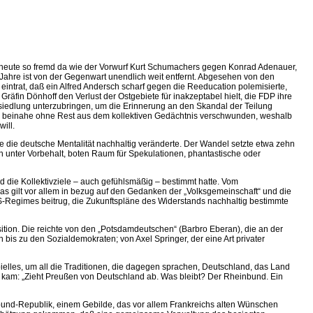
t heute so fremd da wie der Vorwurf Kurt Schumachers gegen Konrad Adenauer,
ger Jahre ist von der Gegenwart unendlich weit entfernt. Abgesehen von den
eintrat, daß ein Alfred Andersch scharf gegen die Reeducation polemisierte,
äfin Dönhoff den Verlust der Ostgebiete für inakzeptabel hielt, die FDP ihre
iedlung unterzubringen, um die Erinnerung an den Skandal der Teilung
hre beinahe ohne Rest aus dem kollektiven Gedächtnis verschwunden, weshalb
ill.
ie die deutsche Mentalität nachhaltig veränderte. Der Wandel setzte etwa zehn
en unter Vorbehalt, boten Raum für Spekulationen, phantastische oder
d die Kollektivziele – auch gefühlsmäßig – bestimmt hatte. Vom
Das gilt vor allem in bezug auf den Gedanken der „Volksgemeinschaft“ und die
NS-Regimes beitrug, die Zukunftspläne des Widerstands nachhaltig bestimmte
tion. Die reichte von den „Potsdamdeutschen“ (Barbro Eberan), die an der
bis zu den Sozialdemokraten; von Axel Springer, der eine Art privater
elles, um all die Traditionen, die dagegen sprachen, Deutschland, das Land
e kam: „Zieht Preußen von Deutschland ab. Was bleibt? Der Rheinbund. Ein
nbund-Republik, einem Gebilde, das vor allem Frankreichs alten Wünschen