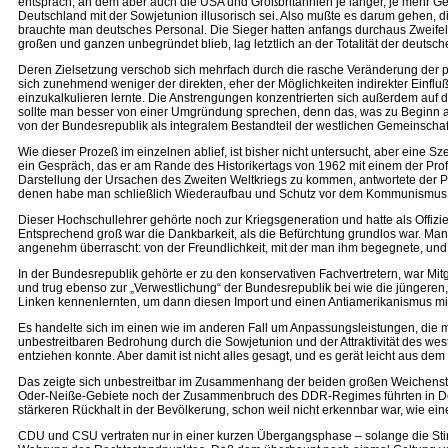
entsprach, an dem aber auch die USA und Großbritannien je länger, je mehr 
Deutschland mit der Sowjetunion illusorisch sei. Also mußte es darum gehen, di
brauchte man deutsches Personal. Die Sieger hatten anfangs durchaus Zweifel, 
großen und ganzen unbegründet blieb, lag letztlich an der Totalität der deutschen
Deren Zielsetzung verschob sich mehrfach durch die rasche Veränderung der po
sich zunehmend weniger der direkten, eher der Möglichkeiten indirekter Einf
einzukalkulieren lernte. Die Anstrengungen konzentrierten sich außerdem auf di
sollte man besser von einer Umgründung sprechen, denn das, was zu Beginn al
von der Bundesrepublik als integralem Bestandteil der westlichen Gemeinschaf
Wie dieser Prozeß im einzelnen ablief, ist bisher nicht untersucht, aber eine
ein Gespräch, das er am Rande des Historikertags von 1962 mit einem der Profe
Darstellung der Ursachen des Zweiten Weltkriegs zu kommen, antwortete der Pro
denen habe man schließlich Wiederaufbau und Schutz vor dem Kommunismus 
Dieser Hochschullehrer gehörte noch zur Kriegsgeneration und hatte als Offizie
Entsprechend groß war die Dankbarkeit, als die Befürchtung grundlos war. Man
angenehm überrascht: von der Freundlichkeit, mit der man ihm begegnete, und
In der Bundesrepublik gehörte er zu den konservativen Fachvertretern, war Mitgl
und trug ebenso zur „Verwestlichung“ der Bundesrepublik bei wie die jüngeren
Linken kennenlernten, um dann diesen Import und einen Antiamerikanismus mi
Es handelte sich im einen wie im anderen Fall um Anpassungsleistungen, die m
unbestreitbaren Bedrohung durch die Sowjetunion und der Attraktivität des we
entziehen konnte. Aber damit ist nicht alles gesagt, und es gerät leicht aus dem 
Das zeigte sich unbestreitbar im Zusammenhang der beiden großen Weichenste
Oder-Neiße-Gebiete noch der Zusammenbruch des DDR-Regimes führten in Deutsch
stärkeren Rückhalt in der Bevölkerung, schon weil nicht erkennbar war, wie e
CDU und CSU vertraten nur in einer kurzen Übergangsphase – solange die St