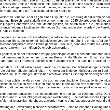
Gefallen finden konnten. Zuerst in London, dann in Washing­ton war man zu der 
e besetzten Gebiete bestmöglich unter Kontrolle zu halten und soweit zu stabilisie
ob es gelingen werde, das zu rekrutieren, mußte doch jeder, der zur Zusammenarbe
 Niederlage und der Totalität der alliierten Kontrolle.
litischen Situation, aber es gab einen Fixpunkt: die Sicherung der alliierten, vo
lußnahme. Bezeichnend ist dafür, wie schnell man nach 1945 die gröberen Method
e jüngere Generation und jene Meinungseliten, die helfen sollten, die „intellektu
s entscheidende Legitimation der neuen Ordnung angesehen wurde – die Funktion a
t Platz zu machen.
 Szene, die Caspar von Schrenck-Notzing überliefert hat, kann eine gewisse Vorste
ssoren führte, die zu den einflußreichsten Vertretern der Zunft rechneten. Auf di
fessor entgeistert, davon könne gar keine Rede sein, denn das müßte die wichtigst
zu verdanken, – da müßten Opfer gebracht werden.
r gedient, in seiner politischen Vergangenheit gab es den einen oder anderen heikl
 lud den jungen Dozenten früh zu einem Besuch in die Staaten ein. Er kam skeptis
 überhaupt der Förderung, die ihm seine Gastgeber hier und nach der Rückkehr a
ied der CDU und trat in dieser Funktion auch an die Öffentlichkeit, übrigens mit d
, die bei ihren Studienaufenthalten in Amerika am Ende der fünfziger oder zu Be
t nach Hause zu bringen, der seinen amerikanischen Ursprung nie verleugnen kon
an biographisch erklären kann, die auch mit verständlicher Sympathie für die Ini
stlichen im Vergleich zum östlichen Modell, und jenem appeal von Modernität und 
Blick, daß die langfristigen Folgen der westernization vor allem politische waren.
llungen der deutschen Nachkriegsjahrzehnte in den Jahren 1969 und 1989. Denn w
land zu einer Infragestellung der Westbindung. Eine nationalistische Opposition
ine Alternative praktisch durchgesetzt werden konnte ohne Vabanquespiel oder die 
immung der Bevölkerung nicht einzuschätzen war – eine ablehnende Haltung und 