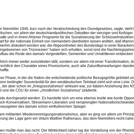
in Niemöller 1949, kurz nach der Verabschiedung des Grundgesetzes, sagte, steh
politischen, vor allem der deutschlandpolitischen Debatten der vierziger und fünfzi
tte und in ihrem Ahlener Programm für die Sozialisierung der Schlüsselindustrien 
f für die nationale Einheit von niemandem überbieten lassen wollten, daß Marion Gr
erhin diskutiert worden war, die Abgeordneten des Bundestags in einer Barackens
Eingeborenen von Trizonesien“ haben sich erhalten, sonst sind die Nachkriegsja
ufbau die Reste des damals Vorgestellten, Gemeinten und Umstrittenen entdecken w
lich immer weiter zurücktreten läßt, sondern vor allem mit einer Transformation, d
srechtlich den Charakter eines Provisoriums, auch alle Zukunftserwartungen stand
affte.
iner Phase, in der die Nation die entscheidende politische Bezugsgröße gebildet un
nn bedingter Souveränität für den westdeutschen Teilstaat zieht sich eine Linie. 
te, die aber schon im „Kriegssozialismus“ wirksam war, zur fatalen Anziehung des 
 und die CDU für einen „christlichen Sozialismus“ plädierte.
de durchgesetzt werden. Es handelte sich um eine ebenso breite wie bunte Opposi
ßisch-Konservativen, Stre­semann-Liberalen und versprengten Nationalbolschewisten 
Herausgeber des damals schon einflußreichen Spiegel.
 militanten Wiedervereinigungsnationalismus, aber es ging vor allem um Prinzipi
sierung der Lage gern ein Votum Walther Rathenaus, das dem Niemöllers recht nah
en mußte man das nicht. Der Wirklichkeit näher lag die Vorstellung von der Rhei