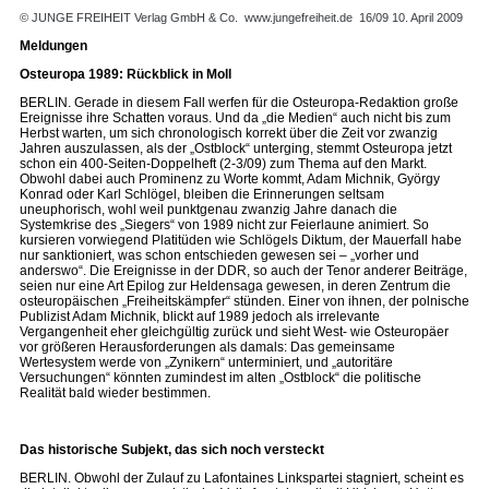
© JUNGE FREIHEIT Verlag GmbH & Co.
www.jungefreiheit.de
16/09 10. April 2009
Meldungen
Osteuropa 1989: Rückblick in Moll
BERLIN. Gerade in diesem Fall werfen für die Osteuropa-Redaktion große
Ereignisse ihre Schatten voraus. Und da „die Medien“ auch nicht bis zum
Herbst warten, um sich chronologisch korrekt über die Zeit vor zwanzig
Jahren auszulassen, als der „Ostblock“ unterging, stemmt Osteuropa jetzt
schon ein 400-Seiten-Doppelheft (2-3/09) zum Thema auf den Markt.
Obwohl dabei auch Prominenz zu Worte kommt, Adam Michnik, György
Konrad oder Karl Schlögel, bleiben die Erinnerungen seltsam
uneuphorisch, wohl weil punktgenau zwanzig Jahre danach die
Systemkrise des „Siegers“ von 1989 nicht zur Feierlaune animiert. So
kursieren vorwiegend Platitüden wie Schlögels Diktum, der Mauerfall habe
nur sanktioniert, was schon entschieden gewesen sei – „vorher und
anderswo“. Die Ereignisse in der DDR, so auch der Tenor anderer Beiträge,
seien nur eine Art Epilog zur Heldensaga gewesen, in deren Zentrum die
osteuropäischen „Freiheitskämpfer“ stünden. Einer von ihnen, der polnische
Publizist Adam Michnik, blickt auf 1989 jedoch als irrelevante
Vergangenheit eher gleichgültig zurück und sieht West- wie Osteuropäer
vor größeren Herausforderungen als damals: Das gemeinsame
Wertesystem werde von „Zynikern“ unterminiert, und „autoritäre
Versuchungen“ könnten zumindest im alten „Ostblock“ die politische
Realität bald wieder bestimmen.
Das historische Subjekt, das sich noch versteckt
BERLIN. Obwohl der Zulauf zu Lafontaines Linkspartei stagniert, scheint es