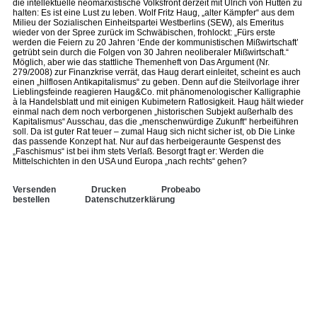
die intellektuelle neomarxistische Volksfront derzeit mit Ulrich von Hutten zu
halten: Es ist eine Lust zu leben. Wolf Fritz Haug, „alter Kämpfer“ aus dem
Milieu der Sozialischen Einheitspartei Westberlins (SEW), als Emeritus
wieder von der Spree zurück im Schwäbischen, frohlockt: „Fürs erste
werden die Feiern zu 20 Jahren ‘Ende der kommunistischen Mißwirtschaft’
getrübt sein durch die Folgen von 30 Jahren neoliberaler Mißwirtschaft.“
Möglich, aber wie das stattliche Themenheft von Das Argument (Nr.
279/2008) zur Finanzkrise verrät, das Haug derart einleitet, scheint es auch
einen „hilflosen Antikapitalismus“ zu geben. Denn auf die Steilvorlage ihrer
Lieblingsfeinde reagieren Haug&Co. mit phänomenologischer Kalligraphie
à la Handelsblatt und mit einigen Kubimetern Ratlosigkeit. Haug hält wieder
einmal nach dem noch verborgenen „historischen Subjekt außerhalb des
Kapitalismus“ Ausschau, das die „menschenwürdige Zukunft“ herbeiführen
soll. Da ist guter Rat teuer – zumal Haug sich nicht sicher ist, ob Die Linke
das passende Konzept hat. Nur auf das herbeigeraunte Gespenst des
„Faschismus“ ist bei ihm stets Verlaß. Besorgt fragt er: Werden die
Mittelschichten in den USA und Europa „nach rechts“ gehen?
Versenden
Drucken
Probeabo
bestellen
Datenschutzerklärung