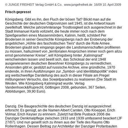
© JUNGE FREIHEIT Verlag GmbH & Co.
www.jungefreiheit.de
16/09 10. April 2009
Frisch gepresst
Königsberg. Gibt es ihn, den Fluch der bösen Tat? Blickt man auf die
Geschichte der deutschen Ostprovinzen seit 1945, ist die Antwort kaum
zweifelhaft. Welche jahrzehntelange Trostlosigkeit sich ausgerechnet in der
Stadt Immanuel Kants vollzieht, die heute immer noch nach dem
Spießgesellen eines Massenmörders, Kalinin, heißt, schildert Per
Brodersen in seiner Geschichte Königsbergs nach der Eroberung der
angeblichen „Höhle des faschistischen Tiers“ durch die Rote Armee.
Brodersen glaubt sich eingangs gegen die Landsmannschaften profilieren
zu müssen, halluziniert von „territorialen Ansprüchen immer noch gern allzu
ernst genommener Kreise“, will Königsberg hinter „Kaliningrad“
verschwinden lassen und beeilt sich, das Schicksal der erst 1948
ausgewiesenen deutschen Bewohner Königsbergs zu verniedlichen.
Ansonsten gibt er, gestützt auf russische Archive, eine gründliche, 1970
endende, in ihren Ausführungen zur „Symbol- und Identitätspolitik“ indes
arg weitschweifige Darstellung des auch in dieser Filiale am Pregel
mißlungenen Versuchs, das Sowjetparadies zu realisieren (Die Stadt im
Westen. Wie Königsberg Kaliningrad wurde. Verlag
Vandenhoeck&Ruprecht, Göttingen 2008, gebunden, 367 Seiten,
Abbildungen, 39,90 Euro).
Danzig. Die Baugeschichte des deutschen Danzig ist ausgezeichnet
erforscht. Es genügt, an die Namen Albert Carsten, Otto Kloeppel, Erich
Volmar, Erich Keyser zu erinnern. Zuletzt hat Birte Pusback 2006 die
Danziger Denkmalpflege zwischen 1933 und 1939 umfassend beackert (JF
27/07). Und nun gesellt sich zu ihnen aus der Tiefe des Raums Otto
Rollenhagen. Dessen Beitrag zur Architektur der Danziger Profanbauten