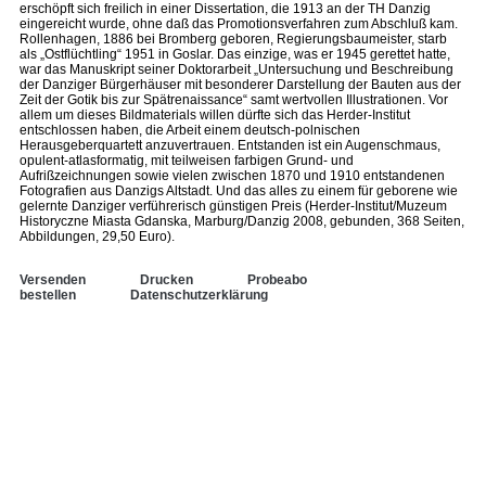
erschöpft sich freilich in einer Dissertation, die 1913 an der TH Danzig
eingereicht wurde, ohne daß das Promotionsverfahren zum Abschluß kam.
Rollenhagen, 1886 bei Bromberg geboren, Regierungsbaumeister, starb
als „Ostflüchtling“ 1951 in Goslar. Das einzige, was er 1945 gerettet hatte,
war das Manuskript seiner Doktorarbeit „Untersuchung und Beschreibung
der Danziger Bürgerhäuser mit besonderer Darstellung der Bauten aus der
Zeit der Gotik bis zur Spätrenaissance“ samt wertvollen Illustrationen. Vor
allem um dieses Bildmaterials willen dürfte sich das Herder-Institut
entschlossen haben, die Arbeit einem deutsch-polnischen
Herausgeberquartett anzuvertrauen. Entstanden ist ein Augenschmaus,
opulent-atlasformatig, mit teilweisen farbigen Grund- und
Aufrißzeichnungen sowie vielen zwischen 1870 und 1910 entstandenen
Fotografien aus Danzigs Altstadt. Und das alles zu einem für geborene wie
gelernte Danziger verführerisch günstigen Preis (Herder-Institut/Muzeum
Historyczne Miasta Gdanska, Marburg/Danzig 2008, gebunden, 368 Seiten,
Abbildungen, 29,50 Euro).
Versenden
Drucken
Probeabo
bestellen
Datenschutzerklärung