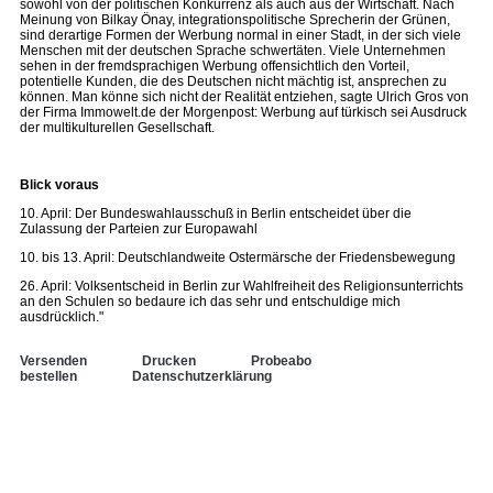
sowohl von der politischen Konkurrenz als auch aus der Wirtschaft. Nach
Meinung von Bilkay Önay, integrationspolitische Sprecherin der Grünen,
sind derartige Formen der Werbung normal in einer Stadt, in der sich viele
Menschen mit der deutschen Sprache schwertäten. Viele Unternehmen
sehen in der fremdsprachigen Werbung offensichtlich den Vorteil,
potentielle Kunden, die des Deutschen nicht mächtig ist, ansprechen zu
können. Man könne sich nicht der Realität entziehen, sagte Ulrich Gros von
der Firma Immowelt.de der Morgenpost: Werbung auf türkisch sei Ausdruck
der multikulturellen Gesellschaft.
Blick voraus
10. April: Der Bundeswahlausschuß in Berlin entscheidet über die
Zulassung der Parteien zur Europawahl
10. bis 13. April: Deutschlandweite Ostermärsche der Friedensbewegung
26. April: Volksentscheid in Berlin zur Wahlfreiheit des Religionsunterrichts
an den Schulen so bedaure ich das sehr und entschuldige mich
ausdrücklich."
Versenden
Drucken
Probeabo
bestellen
Datenschutzerklärung