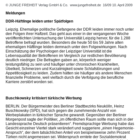
© JUNGE FREIHEIT Verlag GmbH & Co.
www.jungefreiheit.de
16/09 10. April 2009
Meldungen
DDR-Häftlinge leiden unter Spätfolgen
Leipzig. Ehemalige politische Gefangene der DDR leiden immer noch unter
den Folgen ihrer Haftzeit. Das geht aus einer in der vergangenen Woche
veröffentlichten Untersuchung der Universität Leipzig hervor, für die 1.288
Betroffene befragt wurden. Besonders die heute 50 bis 59 Jahre alten
ehemaligen Häftlinge leiden demnach unter den Folgewirkungen. Nach
Einschätzung der Psychologen der Leipziger Universität ist die
Lebensqualität der Betroffenen im Vergleich zur restlichen Bevölkerung
deutlich niedriger. Die Befragten gaben an, körperlich weniger
leistungsfähig zu sein und häufiger unter chronischen Krankheiten,
Übelkeit, Schmerzen und Kurzatmigkeit sowie Schlafstörungen und
Appetitlosigkeit zu leiden. Zudem hätten sie häufiger als andere Menschen
finanzielle Probleme, weil vielfach durch die Verfolgung die berufliche
Karriere zerstört worden sei.
Buschkowsky kritisiert türkische Werbung
BERLIN. Der Bürgermeister des Berliner Stadtbezirks Neukölln, Heinz
Buschkowsky (SPD), hat sich gegen die zunehmende Anzahl von
Werbeplakaten in türkischer Sprache gewandt. Gegenüber der Berliner
Morgenpost sagte der Politiker, „im öffentlichen Raum sollte man sich in der
Landessprache Deutsch präsentieren“. Fremdsprachige Werbung habe das
Gesicht einzelner Viertel stark verändert und suggeriere „einen Hegemonie-
Anspruch“, der dem tatsächlichen Anteil von beispielsweise zehn Prozent
Türken nicht angemessen sei. Widerspruch erntete der Sozialdemokrat