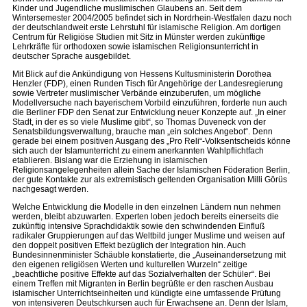
Kinder und Jugendliche muslimischen Glaubens an. Seit dem
Wintersemester 2004/2005 befindet sich in Nordrhein-Westfalen dazu noch
der deutschlandweit erste Lehrstuhl für islamische Religion. Am dortigen
Centrum für Religiöse Studien mit Sitz in Münster werden zukünftige
Lehrkräfte für orthodoxen sowie islamischen Religionsunterricht in
deutscher Sprache ausgebildet.
Mit Blick auf die Ankündigung von Hessens Kultusministerin Dorothea
Henzler (FDP), einen Runden Tisch für Angehörige der Landesregierung
sowie Vertreter muslimischer Verbände einzuberufen, um mögliche
Modellversuche nach bayerischem Vorbild einzuführen, forderte nun auch
die Berliner FDP den Senat zur Entwicklung neuer Konzepte auf. „In einer
Stadt, in der es so viele Muslime gibt“, so Thomas Duveneck von der
Senatsbildungsverwaltung, brauche man „ein solches Angebot“. Denn
gerade bei einem positiven Ausgang des „Pro Reli“-Volksentscheids könne
sich auch der Islamunterricht zu einem anerkannten Wahlpflichtfach
etablieren. Bislang war die Erziehung in islamischen
Religionsangelegenheiten allein Sache der Islamischen Föderation Berlin,
der gute Kontakte zur als extremistisch geltenden Organisation Milli Görüs
nachgesagt werden.
Welche Entwicklung die Modelle in den einzelnen Ländern nun nehmen
werden, bleibt abzuwarten. Experten loben jedoch bereits einerseits die
zukünftig intensive Sprachdidaktik sowie den schwindenden Einfluß
radikaler Gruppierungen auf das Weltbild junger Muslime und weisen auf
den doppelt positiven Effekt bezüglich der Integration hin. Auch
Bundesinnenminister Schäuble konstatierte, die „Auseinandersetzung mit
den eigenen religiösen Werten und kulturellen Wurzeln“ zeitige
„beachtliche positive Effekte auf das Sozialverhalten der Schüler“. Bei
einem Treffen mit Migranten in Berlin begrüßte er den raschen Ausbau
islamischer Unterrichtseinheiten und kündigte eine umfassende Prüfung
von intensiveren Deutschkursen auch für Erwachsene an. Denn der Islam,