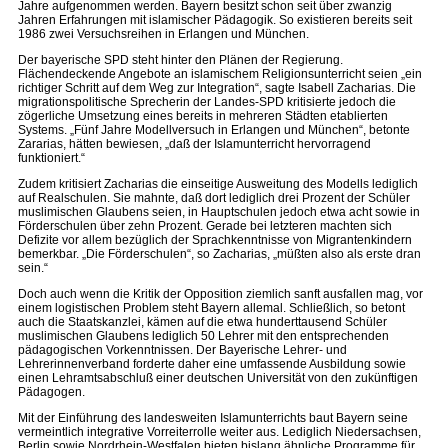
Jahre aufgenommen werden. Bayern besitzt schon seit über zwanzig
Jahren Erfahrungen mit islamischer Pädagogik. So existieren bereits seit
1986 zwei Versuchsreihen in Erlangen und München.
Der bayerische SPD steht hinter den Plänen der Regierung.
Flächendeckende Angebote an islamischem Religionsunterricht seien „ein
richtiger Schritt auf dem Weg zur Integration“, sagte Isabell Zacharias. Die
migrationspolitische Sprecherin der Landes-SPD kritisierte jedoch die
zögerliche Umsetzung eines bereits in mehreren Städten etablierten
Systems. „Fünf Jahre Modellversuch in Erlangen und München“, betonte
Zararias, hätten bewiesen, „daß der Islamunterricht hervorragend
funktioniert.“
Zudem kritisiert Zacharias die einseitige Ausweitung des Modells lediglich
auf Realschulen. Sie mahnte, daß dort lediglich drei Prozent der Schüler
muslimischen Glaubens seien, in Hauptschulen jedoch etwa acht sowie in
Förderschulen über zehn Prozent. Gerade bei letzteren machten sich
Defizite vor allem bezüglich der Sprachkenntnisse von Migrantenkindern
bemerkbar. „Die Förderschulen“, so Zacharias, „müßten also als erste dran
sein.“
Doch auch wenn die Kritik der Opposition ziemlich sanft ausfallen mag, vor
einem logistischen Problem steht Bayern allemal. Schließlich, so betont
auch die Staatskanzlei, kämen auf die etwa hunderttausend Schüler
muslimischen Glaubens lediglich 50 Lehrer mit den entsprechenden
pädagogischen Vorkenntnissen. Der Bayerische Lehrer- und
Lehrerinnenverband forderte daher eine umfassende Ausbildung sowie
einen Lehramtsabschluß einer deutschen Universität von den zukünftigen
Pädagogen.
Mit der Einführung des landesweiten Islamunterrichts baut Bayern seine
vermeintlich integrative Vorreiterrolle weiter aus. Lediglich Niedersachsen,
Berlin sowie Nordrhein-Westfalen bieten bislang ähnliche Programme für