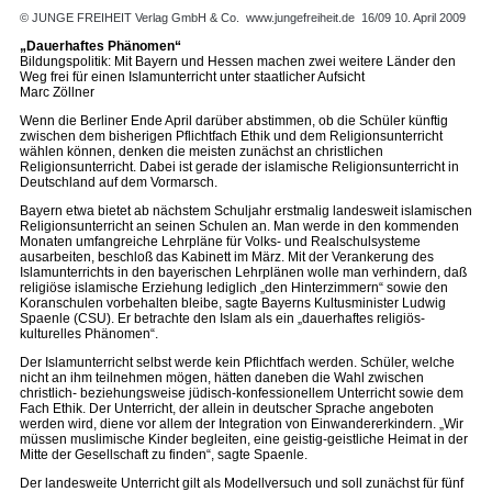
© JUNGE FREIHEIT Verlag GmbH & Co.
www.jungefreiheit.de
16/09 10. April 2009
„Dauerhaftes Phänomen“
Bildungspolitik: Mit Bayern und Hessen machen zwei weitere Länder den
Weg frei für einen Islamunterricht unter staatlicher Aufsicht
Marc Zöllner
Wenn die Berliner Ende April darüber abstimmen, ob die Schüler künftig
zwischen dem bisherigen Pflichtfach Ethik und dem Religionsunterricht
wählen können, denken die meisten zunächst an christlichen
Religionsunterricht. Dabei ist gerade der islamische Religionsunterricht in
Deutschland auf dem Vormarsch.
Bayern etwa bietet ab nächstem Schuljahr erstmalig landesweit islamischen
Religionsunterricht an seinen Schulen an. Man werde in den kommenden
Monaten umfangreiche Lehrpläne für Volks- und Realschulsysteme
ausarbeiten, beschloß das Kabinett im März. Mit der Verankerung des
Islam­unterrichts in den bayerischen Lehrplänen wolle man verhindern, daß
religiöse islamische Erziehung lediglich „den Hinterzimmern“ sowie den
Koranschulen vorbehalten bleibe, sagte Bayerns Kultusminister Ludwig
Spaenle (CSU). Er betrachte den Islam als ein „dauerhaftes religiös-
kulturelles Phänomen“.
Der Islamunterricht selbst werde kein Pflichtfach werden. Schüler, welche
nicht an ihm teilnehmen mögen, hätten daneben die Wahl zwischen
christlich- beziehungsweise jüdisch-konfessionellem Unterricht sowie dem
Fach Ethik. Der Unterricht, der allein in deutscher Sprache angeboten
werden wird, diene vor allem der Integration von Einwandererkindern. „Wir
müssen muslimische Kinder begleiten, eine geistig-geistliche Heimat in der
Mitte der Gesellschaft zu finden“, sagte Spaenle.
Der landesweite Unterricht gilt als Modellversuch und soll zunächst für fünf