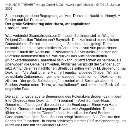
© JUNGE FREIHEIT Verlag GmbH & Co.
www.jungefreiheit.de
04/09 16. Januar
2009
Spannungsgeladene Begegnung auf Arte: Durch die Nacht mit Henryk M.
Broder und Kai Diekmann
Der große Selbstbetrug oder Hurra, wir kapitulieren
Christian Dorn
Was verbindet Skandalregisseur Christoph Schlingensief mit Wagner-
Dirigent Christian Thielemann? Bayreuth. Den zumindest menschlichen
Grundstein hierfür hatte ein neuartiges Sendekonzept gelegt. Denn
erstmals fanden die vermeintlichen Antipoden im von Arte produzierten
Format "Durch die Nacht mit ..." zusammen. Als Versuchskaninchen der
Pilotserie demonstrierten sie, wie reizvoll das Aufeinandertreffen
grundverschiedener Charaktere sein kann. Zuletzt schien es beinahe, als
überwögen die Gemeinsamkeiten. Ähnliches verspricht der Sender auch
jetzt: Am Ende eines nächtlichen Streifzugs sollen Henryk M. Broder und Kai
Diekmann "die Saat für eine Männerfreundschaft gelegt" haben! Wir als
aufgeklärte Zeitgenossen vermuten dagegen, daß hier - um Diekmann zu
zitieren - "der große Selbstbetrug" inszeniert wird. Bevor wir aber mit
Broders Worten rufen: "Hurra, wir kapitulieren!", erst einmal ein Blick auf das
ungleiche Paar.
Die spannungsgeladene Begegnung des Polemikers Broder (62) mit dem
Bild-Chefredakteur Diekmann (44) beginnt im Axel-Springer-Haus.
Gemeinsam "sprengen" die beiden einen Empfang zu Ehren von Hans-
Dietrich Genscher und begegnen Rivalen wie Weggefährten. Danach
fühlen sie einander im "Diener", einem Klassiker der West-Berliner
Gastronomie, auf den Zahn. Sodann bringt Broder den Bild-Chef auf den
Boden der Tatsachen - in einem schlichten Internet-Café in Schöneberg und
durch die Fahrt mit der Berliner U-Bahn.