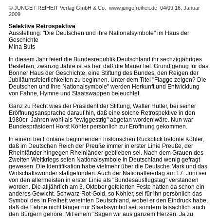
© JUNGE FREIHEIT Verlag GmbH & Co.
www.jungefreiheit.de
04/09 16. Januar
2009
Selektive Retrospektive
Ausstellung: "Die Deutschen und ihre Nationalsymbole" im Haus der
Geschichte
Mina Buts
In diesem Jahr feiert die Bundesrepublik Deutschland ihr sechzigjähriges
Bestehen, zwanzig Jahre ist es her, daß die Mauer fiel. Grund genug für das
Bonner Haus der Geschichte, eine Stiftung des Bundes, den Reigen der
Jubiläumsfeierlichkeiten zu beginnen. Unter dem Titel "Flagge zeigen? Die
Deutschen und ihre Nationalsymbole" werden Herkunft und Entwicklung
von Fahne, Hymne und Staatswappen beleuchtet.
Ganz zu Recht wies der Präsident der Stiftung, Walter Hütter, bei seiner
Eröffnungsansprache darauf hin, daß eine solche Retrospektive in den
1980er Jahren wohl als "ewiggestrig" abgetan worden wäre. Nun war
Bundespräsident Horst Köhler persönlich zur Eröffnung gekommen.
In einem bei Fontane beginnenden historischen Rückblick betonte Köhler,
daß im Deutschen Reich der Preuße immer in erster Linie Preuße, der
Rheinländer hingegen Rheinländer geblieben sei. Nach dem Grauen des
Zweiten Weltkriegs seien Nationalsymbole in Deutschland wenig gefragt
gewesen. Die Identifikation habe vielmehr über die Deutsche Mark und das
Wirtschaftswunder stattgefunden. Auch der Nationalfeiertag am 17. Juni sei
von den allermeisten in erster Linie als "Bundesausflugstag" verstanden
worden. Die alljährlich am 3. Oktober gefeierten Feste hätten da schon ein
anderes Gewicht. Schwarz-Rot-Gold, so Köhler, sei für ihn persönlich das
Symbol des in Freiheit vereinten Deutschland, wobei er den Eindruck habe,
daß die Fahne nicht länger nur Staatssymbol sei, sondern tatsächlich auch
den Bürgern gehöre. Mit einem "Sagen wir aus ganzem Herzen: Ja zu