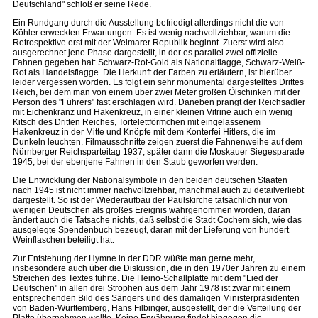
Deutschland" schloß er seine Rede.
Ein Rundgang durch die Ausstellung befriedigt allerdings nicht die von
Köhler erweckten Erwartungen. Es ist wenig nachvollziehbar, warum die
Retrospektive erst mit der Weimarer Republik beginnt. Zuerst wird also
ausgerechnet jene Phase dargestellt, in der es parallel zwei offizielle
Fahnen gegeben hat: Schwarz-Rot-Gold als Nationalflagge, Schwarz-Weiß-
Rot als Handelsflagge. Die Herkunft der Farben zu erläutern, ist hierüber
leider vergessen worden. Es folgt ein sehr monumental dargestelltes Drittes
Reich, bei dem man von einem über zwei Meter großen Ölschinken mit der
Person des "Führers" fast erschlagen wird. Daneben prangt der Reichsadler
mit Eichenkranz und Hakenkreuz, in einer kleinen Vitrine auch ein wenig
Kitsch des Dritten Reiches, Tortelettförmchen mit eingelassenem
Hakenkreuz in der Mitte und Knöpfe mit dem Konterfei Hitlers, die im
Dunkeln leuchten. Filmausschnitte zeigen zuerst die Fahnenweihe auf dem
Nürnberger Reichsparteitag 1937, später dann die Moskauer Siegesparade
1945, bei der ebenjene Fahnen in den Staub geworfen werden.
Die Entwicklung der Nationalsymbole in den beiden deutschen Staaten
nach 1945 ist nicht immer nachvollziehbar, manchmal auch zu detailverliebt
dargestellt. So ist der Wiederaufbau der Paulskirche tatsächlich nur von
wenigen Deutschen als großes Ereignis wahrgenommen worden, daran
ändert auch die Tatsache nichts, daß selbst die Stadt Cochem sich, wie das
ausgelegte Spendenbuch bezeugt, daran mit der Lieferung von hundert
Weinflaschen beteiligt hat.
Zur Entstehung der Hymne in der DDR wüßte man gerne mehr,
insbesondere auch über die Diskussion, die in den 1970er Jahren zu einem
Streichen des Textes führte. Die Heino-Schallplatte mit dem "Lied der
Deutschen" in allen drei Strophen aus dem Jahr 1978 ist zwar mit einem
entsprechenden Bild des Sängers und des damaligen Ministerpräsidenten
von Baden-Württemberg, Hans Filbinger, ausgestellt, der die Verteilung der