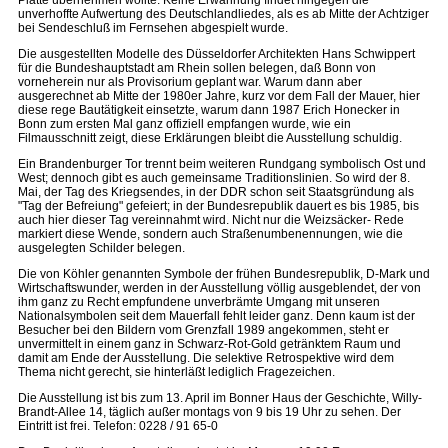
Platte übernehmen wollte. Keine Erwähnung findet hingegen die
unverhoffte Aufwertung des Deutschlandliedes, als es ab Mitte der Achtziger
bei Sendeschluß im Fernsehen abgespielt wurde.
Die ausgestellten Modelle des Düsseldorfer Architekten Hans Schwippert
für die Bundeshauptstadt am Rhein sollen belegen, daß Bonn von
vorneherein nur als Provisorium geplant war. Warum dann aber
ausgerechnet ab Mitte der 1980er Jahre, kurz vor dem Fall der Mauer, hier
diese rege Bautätigkeit einsetzte, warum dann 1987 Erich Honecker in
Bonn zum ersten Mal ganz offiziell empfangen wurde, wie ein
Filmausschnitt zeigt, diese Erklärungen bleibt die Ausstellung schuldig.
Ein Brandenburger Tor trennt beim weiteren Rundgang symbolisch Ost und
West; dennoch gibt es auch gemeinsame Traditionslinien. So wird der 8.
Mai, der Tag des Kriegsendes, in der DDR schon seit Staatsgründung als
"Tag der Befreiung" gefeiert; in der Bundesrepublik dauert es bis 1985, bis
auch hier dieser Tag vereinnahmt wird. Nicht nur die Weizsäcker- Rede
markiert diese Wende, sondern auch Straßenumbenennungen, wie die
ausgelegten Schilder belegen.
Die von Köhler genannten Symbole der frühen Bundesrepublik, D-Mark und
Wirtschaftswunder, werden in der Ausstellung völlig ausgeblendet, der von
ihm ganz zu Recht empfundene unverbrämte Umgang mit unseren
Nationalsymbolen seit dem Mauerfall fehlt leider ganz. Denn kaum ist der
Besucher bei den Bildern vom Grenzfall 1989 angekommen, steht er
unvermittelt in einem ganz in Schwarz-Rot-Gold getränktem Raum und
damit am Ende der Ausstellung. Die selektive Retrospektive wird dem
Thema nicht gerecht, sie hinterläßt lediglich Fragezeichen.
Die Ausstellung ist bis zum 13. April im Bonner Haus der Geschichte, Willy-
Brandt-Allee 14, täglich außer montags von 9 bis 19 Uhr zu sehen. Der
Eintritt ist frei. Telefon: 0228 / 91 65-0