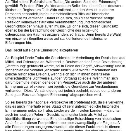
Als Titel seines Referats hatte Traba „Die andere Seite der Erinnerung“
gewählt. Er ist dem Film „Auf der anderen Seite des Lebens“ des deutsch-
türkischen Regisseurs Fatih Akin entlehnt, der den Versuch mehrerer
Personen behandelt, ihren unterschiedlichen Blick auf historische
Ereignisse zu verstehen. Dabei zeige sich, daß diese wechselseitige
Reflexion keineswegs auf eine Vereinheitlichung unterschiedlicher
Geschichtsbilder hinauslaufen müsse. Es lohne sich, diesen Grundsatz
ebenso bei der Betrachtung der Geschichte des mittel- und
osteuropäischen Raumes anzuwenden, so Traba. Denn bereits die Wahl
von einzelnen Begriffen weise auf stark differierende historische
Erfahrungen hin.
Das Recht auf eigene Erinnerung akzeptieren
Als Beispiel führte Traba die Geschichte der Vertreibung der Deutschen aus
Mittel- und Osteuropa an. Während in Deutschland dafür die Bezeichnung
„Vertreibung“ gebraucht werde, sei in Polen der Begriff „Ausweisung“ und in
Tschechien die Vokabel „Abschub“ üblich. Alle Worte umschrieben das
gleiche historische Ereignis, wenngleich sich in ihnen bereits eine
unterschiedliche Sichtweise auf den Vorgang spiegele. Wenn man sich
darum bemühe, neben der eigenen Perspektive auch die der anderen
Erinnerung zu reflektieren, sei bereits die Grundlage zur Verständigung
vorhanden. Diese Verständigung sei jedoch bedroht, sobald der anderen
Seite „das Recht auf eigene Erinnerung“ abgesprochen wird.
So sei bereits die nationale Perspektive oft problematisch, da sie verkenne,
daß es auch innerhalb eines Staats oft sehr unterschiedliche historische
Erinnerungen gebe, so Traba. Leider werde in vielen Ländern – darunter
auch im heutigen Polen – Geschichte in erster Linie als Mittel zur
Identitätsstiftung verwendet. Eine einseitige Betrachtung von historischen
Abläufen aus dieser Perspektive habe aber zwangsläufig zur Folge, daß
alle Erinnerungen ausgegrenzt werden, die dieser Funktion nicht dienen