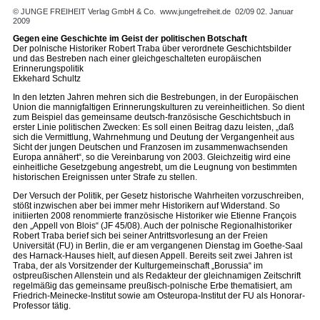
© JUNGE FREIHEIT Verlag GmbH & Co.
www.jungefreiheit.de
02/09 02. Januar
2009
Gegen eine Geschichte im Geist der politischen Botschaft
Der polnische Historiker Robert Traba über verordnete Geschichtsbilder
und das Bestreben nach einer gleichgeschalteten europäischen
Erinnerungspolitik
Ekkehard Schultz
In den letzten Jahren mehren sich die Bestrebungen, in der Europäischen
Union die mannigfaltigen Erinnerungskulturen zu vereinheitlichen. So dient
zum Beispiel das gemeinsame deutsch-französische Geschichtsbuch in
erster Linie politischen Zwecken: Es soll einen Beitrag dazu leisten, „daß
sich die Vermittlung, Wahrnehmung und Deutung der Vergangenheit aus
Sicht der jungen Deutschen und Franzosen im zusammenwachsenden
Europa annähert“, so die Vereinbarung von 2003. Gleichzeitig wird eine
einheitliche Gesetzgebung angestrebt, um die Leugnung von bestimmten
historischen Ereignissen unter Strafe zu stellen.
Der Versuch der Politik, per Gesetz historische Wahrheiten vorzuschreiben,
stößt inzwischen aber bei immer mehr Historikern auf Widerstand. So
initiierten 2008 renommierte französische Historiker wie Etienne François
den „Appell von Blois“ (JF 45/08). Auch der polnische Regionalhistoriker
Robert Traba berief sich bei seiner Antrittsvorlesung an der Freien
Universität (FU) in Berlin, die er am vergangenen Dienstag im Goethe-Saal
des Harnack-Hauses hielt, auf diesen Appell. Bereits seit zwei Jahren ist
Traba, der als Vorsitzender der Kulturgemeinschaft „Borussia“ im
ostpreußischen Allenstein und als Redakteur der gleichnamigen Zeitschrift
regelmäßig das gemeinsame preußisch-polnische Erbe thematisiert, am
Friedrich-Meinecke-Institut sowie am Osteuropa-Institut der FU als Honorar-
Professor tätig.