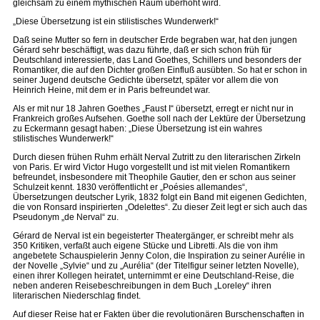
gleichsam zu einem mythischen Raum überhöht wird.
„Diese Übersetzung ist ein stilistisches Wunderwerk!“
Daß seine Mutter so fern in deutscher Erde begraben war, hat den jungen
Gérard sehr beschäftigt, was dazu führte, daß er sich schon früh für
Deutschland interessierte, das Land Goethes, Schillers und besonders der
Romantiker, die auf den Dichter großen Einfluß ausübten. So hat er schon in
seiner Jugend deutsche Gedichte übersetzt, später vor allem die von
Heinrich Heine, mit dem er in Paris befreundet war.
Als er mit nur 18 Jahren Goethes „Faust I“ übersetzt, erregt er nicht nur in
Frankreich großes Aufsehen. Goethe soll nach der Lektüre der Übersetzung
zu Eckermann gesagt haben: „Diese Übersetzung ist ein wahres
stilistisches Wunderwerk!“
Durch diesen frühen Ruhm erhält Nerval Zutritt zu den literarischen Zirkeln
von Paris. Er wird Victor Hugo vorgestellt und ist mit vielen Romantikern
befreundet, insbesondere mit Theophile Gautier, den er schon aus seiner
Schulzeit kennt. 1830 veröffentlicht er „Poésies allemandes“,
Übersetzungen deutscher Lyrik, 1832 folgt ein Band mit eigenen Gedichten,
die von Ronsard inspirierten „Odelettes“. Zu dieser Zeit legt er sich auch das
Pseudonym „de Nerval“ zu.
Gérard de Nerval ist ein begeisterter Theatergänger, er schreibt mehr als
350 Kritiken, verfaßt auch eigene Stücke und Libretti. Als die von ihm
angebetete Schauspielerin Jenny Colon, die Inspiration zu seiner Aurélie in
der Novelle „Sylvie“ und zu „Aurélia“ (der Titelfigur seiner letzten Novelle),
einen ihrer Kollegen heiratet, unternimmt er eine Deutschland-Reise, die
neben anderen Reisebeschreibungen in dem Buch „Loreley“ ihren
literarischen Niederschlag findet.
Auf dieser Reise hat er Fakten über die revolutionären Burschenschaften in