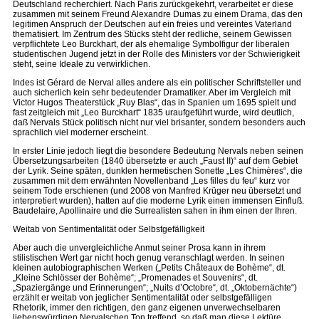
Deutschland recherchiert. Nach Paris zurückgekehrt, verarbeitet er diese
zusammen mit seinem Freund Alexandre Dumas zu einem Drama, das den
legitimen Anspruch der Deutschen auf ein freies und vereintes Vaterland
thematisiert. Im Zentrum des Stücks steht der redliche, seinem Gewissen
verpflichtete Leo Burckhart, der als ehemalige Symbolfigur der liberalen
studentischen Jugend jetzt in der Rolle des Ministers vor der Schwierigkeit
steht, seine Ideale zu verwirklichen.
Indes ist Gérard de Nerval alles andere als ein politischer Schriftsteller und
auch sicherlich kein sehr bedeutender Dramatiker. Aber im Vergleich mit
Victor Hugos Theaterstück „Ruy Blas“, das in Spanien um 1695 spielt und
fast zeitgleich mit „Leo Burckhart“ 1835 uraufgeführt wurde, wird deutlich,
daß Nervals Stück politisch nicht nur viel brisanter, sondern besonders auch
sprachlich viel moderner erscheint.
In erster Linie jedoch liegt die besondere Bedeutung Nervals neben seinen
Übersetzungsarbeiten (1840 übersetzte er auch „Faust II)“ auf dem Gebiet
der Lyrik. Seine späten, dunklen hermetischen Sonette „Les Chimères“, die
zusammen mit dem erwähnten Novellenband „Les filles du feu“ kurz vor
seinem Tode erschienen (und 2008 von Manfred Krüger neu übersetzt und
interpretiert wurden), hatten auf die moderne Lyrik einen immensen Einfluß.
Baudelaire, Apollinaire und die Surrealisten sahen in ihm einen der Ihren.
Weitab von Sentimentalität oder Selbstgefälligkeit
Aber auch die unvergleichliche Anmut seiner Prosa kann in ihrem
stilistischen Wert gar nicht hoch genug veranschlagt werden. In seinen
kleinen autobiographischen Werken („Petits Châteaux de Bohème“, dt.
„Kleine Schlösser der Bohème“; „Promenades et Souvenirs“, dt.
„Spaziergänge und Erinnerungen“; „Nuits d’Octobre“, dt. „Oktobernächte“)
erzählt er weitab von jeglicher Sentimentalität oder selbstgefälligen
Rhetorik, immer den richtigen, den ganz eigenen unverwechselbaren
liebenswürdigen Nervalschen Ton treffend, so daß man diese Lektüre