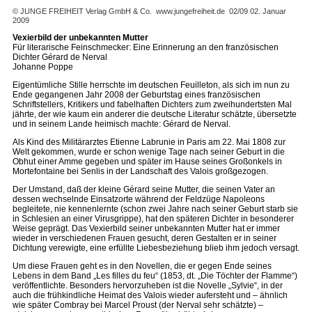
© JUNGE FREIHEIT Verlag GmbH & Co.
www.jungefreiheit.de
02/09 02. Januar
2009
Vexierbild der unbekannten Mutter
Für literarische Feinschmecker: Eine Erinnerung an den französischen
Dichter Gérard de Nerval
Johanne Poppe
Eigentümliche Stille herrschte im deutschen Feuilleton, als sich im nun zu
Ende gegangenen Jahr 2008 der Geburtstag eines französischen
Schriftstellers, Kritikers und fabelhaften Dichters zum zweihundertsten Mal
jährte, der wie kaum ein anderer die deutsche Literatur schätzte, übersetzte
und in seinem Lande heimisch machte: Gérard de Nerval.
Als Kind des Militärarztes Etienne Labrunie in Paris am 22. Mai 1808 zur
Welt gekommen, wurde er schon wenige Tage nach seiner Geburt in die
Obhut einer Amme gegeben und später im Hause seines Großonkels in
Mortefontaine bei Senlis in der Landschaft des Valois großgezogen.
Der Umstand, daß der kleine Gérard seine Mutter, die seinen Vater an
dessen wechselnde Einsatzorte während der Feldzüge Napoleons
begleitete, nie kennenlernte (schon zwei Jahre nach seiner Geburt starb sie
in Schlesien an einer Virusgrippe), hat den späteren Dichter in besonderer
Weise geprägt. Das Vexierbild seiner unbekannten Mutter hat er immer
wieder in verschiedenen Frauen gesucht, deren Gestalten er in seiner
Dichtung verewigte, eine erfüllte Liebesbeziehung blieb ihm jedoch versagt.
Um diese Frauen geht es in den Novellen, die er gegen Ende seines
Lebens in dem Band „Les filles du feu“ (1853, dt. „Die Töchter der Flamme“)
veröffentlichte. Besonders hervorzuheben ist die Novelle „Sylvie“, in der
auch die frühkindliche Heimat des Valois wieder aufersteht und – ähnlich
wie später Combray bei Marcel Proust (der Nerval sehr schätzte) –