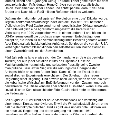
taumelt, schert den 82jährigen wenig. Er träumt lieber gemeinsam mit dem
venezolanischen Präsidenten Hugo Chávez von einer sozialistischen
Union lateinamerikanischer Länder und achtet penibel darauf, daß sein
Bruder und Nachfolger Raúl mit den Reformen nicht zu weit geht.
Daß aus der nationalen „olivgrünen“ Revolution eine „rote“ Diktatur wurde,
liegt im Konfrontationskurs begründet, den die USA seit 1959 betrieben.
Vielleicht wäre Fidel Castro sonst nur ein populistischer Diktator geworden
und hätte lediglich eine Agrarreform umgesetzt, die bereits in der
Verfassung von 1940 vorgesehen war. In einem anderen Land hätten die
US-Konzerne gewiß die durchaus angemessenen Entschädigungen
akzeptiert, die ihnen für die Verstaatlichung ihres Besitzes geboten wurden.
Aber Kuba galt als halbkoloniales Anhängsel. So trieben die von den USA
verhängten Wirtschaftssanktionen den selbstbewußten Macho Castro zu
einem Zweckbündnis mit der Sowjet­union.
Fünf Jahrzehnte lang erwies sich der Comandante en Jefe als gewiefter
Taktiker, der aus jeder Situation intuitiv das Optimale für seine
Machtansprüche herausholte und selbst den Papst für seine Zwecke
manipulierte. Sein letzter Sieg war die reibungslose Übergabe der
Amtsgeschäfte an seinen Bruder Raúl. Damit dürfte die Endstufe des
sozialistischen Experiments erreicht sein. Der Spielraum des neuen
Regierungschef ist gering. Und er wäre noch kleiner, wenn Venezuela nicht
die kubanische Wirtschaft mit Erdöllieferungen vor dem Zusammenbruch
bewahren würde. Diese könnten aber schnell ausbleiben, wenn Kuba vom
sozialistischen Kurs abweicht oder Fidel Castro nicht mehr im Hintergrund
die Fäden zieht.
Seit August 2006 versucht der neue Staatschef das Land vorsichtig auf
einen neuen Kurs zu manövrieren. Er will die Wirtschaft stabilisieren, ohne
daß die Betonköpfe putschen. Und es gibt viele unbekannte Faktoren wie
die neue US-Regierung und deren Umgang mit dem seit 1960
bestehenden Wirtschaftsembargo oder mögliche Ölfunde innerhalb der