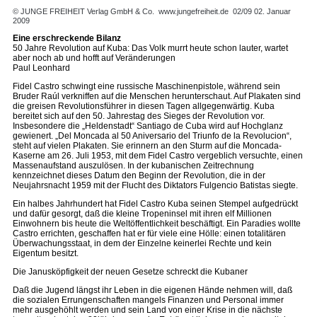
© JUNGE FREIHEIT Verlag GmbH & Co.
www.jungefreiheit.de
02/09 02. Januar
2009
Eine erschreckende Bilanz
50 Jahre Revolution auf Kuba: Das Volk murrt heute schon lauter, wartet
aber noch ab und hofft auf Veränderungen
Paul Leonhard
Fidel Castro schwingt eine russische Maschinenpistole, während sein
Bruder Raúl verkniffen auf die Menschen herunterschaut. Auf Plakaten sind
die greisen Revolutionsführer in diesen Tagen allgegenwärtig. Kuba
bereitet sich auf den 50. Jahrestag des Sieges der Revolution vor.
Insbesondere die „Heldenstadt“ Santiago de Cuba wird auf Hochglanz
gewienert. „Del Moncada al 50 Aniversario del Triunfo de la Revolucion“,
steht auf vielen Plakaten. Sie erinnern an den Sturm auf die Moncada-
Kaserne am 26. Juli 1953, mit dem Fidel Castro vergeblich versuchte, einen
Massenaufstand auszulösen. In der kubanischen Zeitrechnung
kennzeichnet dieses Datum den Beginn der Revolution, die in der
Neujahrsnacht 1959 mit der Flucht des Diktators Fulgencio Batistas siegte.
Ein halbes Jahrhundert hat Fidel Castro Kuba seinen Stempel aufgedrückt
und dafür gesorgt, daß die kleine Tropeninsel mit ihren elf Millionen
Einwohnern bis heute die Weltöffentlichkeit beschäftigt. Ein Paradies wollte
Castro errichten, geschaffen hat er für viele eine Hölle: einen totalitären
Überwachungsstaat, in dem der Einzelne keinerlei Rechte und kein
Eigentum besitzt.
Die Janusköpfigkeit der neuen Gesetze schreckt die Kubaner
Daß die Jugend längst ihr Leben in die eigenen Hände nehmen will, daß
die sozialen Errungenschaften mangels Finanzen und Personal immer
mehr ausgehöhlt werden und sein Land von einer Krise in die nächste