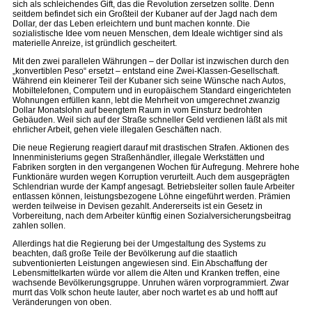
sich als schleichendes Gift, das die Revolution zersetzen sollte. Denn
seitdem befindet sich ein Großteil der Kubaner auf der Jagd nach dem
Dollar, der das Leben erleichtern und bunt machen konnte. Die
sozialistische Idee vom neuen Menschen, dem Ideale wichtiger sind als
materielle Anreize, ist gründlich gescheitert.
Mit den zwei parallelen Währungen – der Dollar ist inzwischen durch den
„konvertiblen Peso“ ersetzt – entstand eine Zwei-Klassen-Gesellschaft.
Während ein kleinerer Teil der Kubaner sich seine Wünsche nach Autos,
Mobiltelefonen, Computern und in europäischem Standard eingerichteten
Wohnungen erfüllen kann, lebt die Mehrheit von umgerechnet zwanzig
Dollar Monatslohn auf beengtem Raum in vom Einsturz bedrohten
Gebäuden. Weil sich auf der Straße schneller Geld verdienen läßt als mit
ehrlicher Arbeit, gehen viele illegalen Geschäften nach.
Die neue Regierung reagiert darauf mit drastischen Strafen. Aktionen des
Innenministeriums gegen Straßenhändler, illegale Werkstätten und
Fabriken sorgten in den vergangenen Wochen für Aufregung. Mehrere hohe
Funktionäre wurden wegen Korruption verurteilt. Auch dem ausgeprägten
Schlendrian wurde der Kampf angesagt. Betriebsleiter sollen faule Arbeiter
entlassen können, leistungsbezogene Löhne eingeführt werden. Prämien
werden teilweise in Devisen gezahlt. Andererseits ist ein Gesetz in
Vorbereitung, nach dem Arbeiter künftig einen Sozialversicherungsbeitrag
zahlen sollen.
Allerdings hat die Regierung bei der Umgestaltung des Systems zu
beachten, daß große Teile der Bevölkerung auf die staatlich
subventionierten Leistungen angewiesen sind. Ein Abschaffung der
Lebensmittelkarten würde vor allem die Alten und Kranken treffen, eine
wachsende Bevölkerungsgruppe. Unruhen wären vorprogrammiert. Zwar
murrt das Volk schon heute lauter, aber noch wartet es ab und hofft auf
Veränderungen von oben.