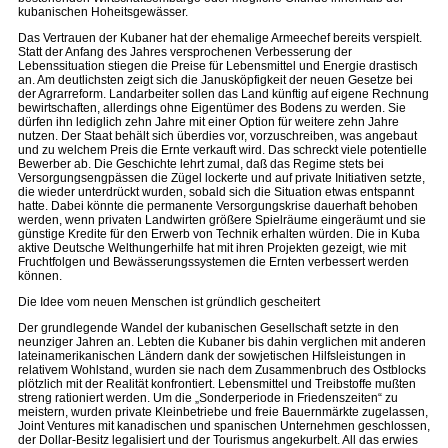
kubanischen Hoheitsgewässer.
Das Vertrauen der Kubaner hat der ehemalige Armeechef bereits verspielt.
Statt der Anfang des Jahres versprochenen Verbesserung der
Lebenssituation stiegen die Preise für Lebensmittel und Energie drastisch
an. Am deutlichsten zeigt sich die Janusköpfigkeit der neuen Gesetze bei
der Agrarreform. Landarbeiter sollen das Land künftig auf eigene Rechnung
bewirtschaften, allerdings ohne Eigentümer des Bodens zu werden. Sie
dürfen ihn lediglich zehn Jahre mit einer Option für weitere zehn Jahre
nutzen. Der Staat behält sich überdies vor, vorzuschreiben, was angebaut
und zu welchem Preis die Ernte verkauft wird. Das schreckt viele potentielle
Bewerber ab. Die Geschichte lehrt zumal, daß das Regime stets bei
Versorgungsengpässen die Zügel lockerte und auf private Initiativen setzte,
die wieder unterdrückt wurden, sobald sich die Situation etwas entspannt
hatte. Dabei könnte die permanente Versorgungskrise dauerhaft behoben
werden, wenn privaten Landwirten größere Spielräume eingeräumt und sie
günstige Kredite für den Erwerb von Technik erhalten würden. Die in Kuba
aktive Deutsche Welthungerhilfe hat mit ihren Projekten gezeigt, wie mit
Fruchtfolgen und Bewässerungssystemen die Ernten verbessert werden
können.
Die Idee vom neuen Menschen ist gründlich gescheitert
Der grundlegende Wandel der kubanischen Gesellschaft setzte in den
neunziger Jahren an. Lebten die Kubaner bis dahin verglichen mit anderen
lateinamerikanischen Ländern dank der sowjetischen Hilfsleistungen in
relativem Wohlstand, wurden sie nach dem Zusammenbruch des Ostblocks
plötzlich mit der Realität konfrontiert. Lebensmittel und Treibstoffe mußten
streng rationiert werden. Um die „Sonderperiode in Friedenszeiten“ zu
meistern, wurden private Kleinbetriebe und freie Bauernmärkte zugelassen,
Joint Ventures mit kanadischen und spanischen Unternehmen geschlossen,
der Dollar-Besitz legalisiert und der Tourismus angekurbelt. All das erwies