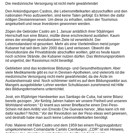
Die medizinische Versorgung ist nicht mehr gewährleistet
Den Ankündigungen Castros, die Lebensmittelkarten abzuschaffen und den
nationalen Peso aufzuwerten, sind keine Taten gefolgt. Es fehlen die dafür
nötigen Devisenreserven. Um diese zu erhalten, sollen der Tourismus
angekurbelt und neue Investoren gewonnen werden.
Zögen die Gebrüder Castro am 1. Januar anläßlich ihrer 50jährigen
Herrschaft nun eine Bilanz, müßte diese erschreckend ausfallen. Kaum
eines der einstigen revolutionären Ziele ist verwirklicht. Der
Lebensstandard ist gesunken. Mehr als eine Viertelmillion meist junger
Kubaner hat seit dem Jahr 2000 das Land verlassen. Obwohl die
Revolutionäre die Privatstrände abschaffen wollten, gibt es heute kaum
noch schöne Strände, die Kubaner nutzen dürfen. Das Wohnungsproblem
ist ungelöst, der Rassismus nicht beseitigt.
Geblieben sind das kostenlose Bildungs- und Gesundheitssystem. Aber
viele Medikamente gibt es nur in Devisen-Apotheken, und vielerorts ist die
medizinische Versorgung nicht mehr gewährleistet, da die Ärzte im
Auslandseinsatz sind. Noch schlimmer sieht es auf dem Bildungssektor aus.
Mangels ausgebildeter Lehrer werden Schulklassen zunehmend mit Hilfe
des Bildungsfernsehens unterrichtet.
José, ein 85jähriger Handwerker aus Santiago de Cuba, hat seine Bilanz
bereits gezogen: „Vor fünfzig Jahren haben wir unsere Freiheit und unseren
Wohlstand verloren.“ Er kramt aus seiner Brieftasche einen Drei-Peso-
Schein mit dem Antlitz von Ernesto Che Guevara hervor. „Was kann ich mir
dafür kaufen? Nichts.“ Vor der Revolution sei der Peso etwas wert gewesen,
und deshalb habe man auch keine Lebensmittelkarten benötigt.
Foto: Malerei mit Fidel Castro und dem 1959 bei einem Flugzeugabsturz
umgekommenen Comandante Camilo Cienfuegos: „CDR“ ist ein Hinweis,