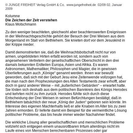
© JUNGE FREIHEIT Verlag GmbH & Co.
www.jungefreiheit.de
02/09 02. Januar
2009
Kolumne
Die Zeichen der Zeit verstehen
Klaus Motschmann
Zu den weniger beachteten, gleichwohl aber beachtenswerten Ereignissen
in der Weihnachtsgeschichte gehört der Besuch der Drei Weisen aus dem
Morgenland im Stall von Bethlehem. Sie knieten dort vor dem Jesuskind in
der Krippe nieder.
Damit demonstrierten sie, daß die Weihnachtsbotschaft nicht nur von
armen, ungebildeten Hirten erfaßt worden ist, sondern auch von
angesehenen Vertretern der gesellschaftlichen Oberschicht in den drei
damals bekannten Erdteilen Europa, Asien und Afrika. Es waren
Astronomen, Mathematiker, Philosophen und Magier, die in gewissen
Überlieferungen auch „Könige“ genannt werden. Ihnen war bewußt
geworden, daß sich mit der Geburt Jesu eine Zeitenwende vollzogen hat,
die man nach den Prophezeiungen des Alten Testaments zwar erhofft, aber
doch in ganz anderer Weise – mit „äußerlichen Gebärden“ – erwartet hatte.
Sie lösten sich deshalb aus dem politischen Bannkreis des Königs Herodes
und kehrten nicht zu ihm zurück. Herodes fühlte sich durch diese
Entscheidung der Drei Weisen in seinen Befürchtungen bestätigt, daß in
Bethlehem tatsächlich der neue „König der Juden“ geboren sein könnte. Im
Interesse des eigenen Machterhalts ließ er alle Knaben im Alter bis zu zwei
Jahren ermorden. Er lieferte damit ein Beispiel für die vermeintliche Lösung
politischer Probleme, das bis heute immer wieder Nachahmer findet.
Die wirkliche Lösung aller gesellschaftlichen und menschlichen Probleme
vollzieht sich entgegen einem unausrottbaren Irrtum allerdings nicht im
Laufe eines von Menschen berechenbaren Prozesses oder gar