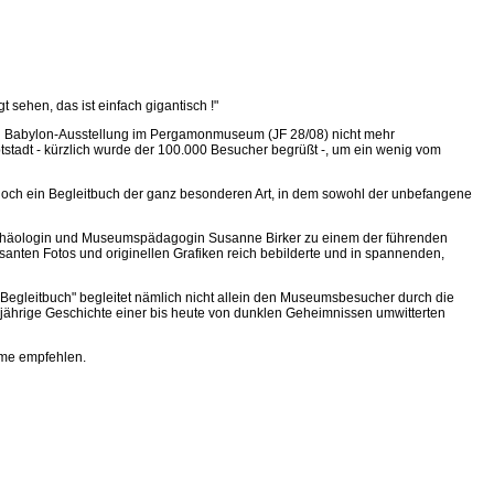
ehen, das ist einfach gigantisch !"
ären Babylon-Ausstellung im Pergamonmuseum (JF 28/08) nicht mehr
tstadt - kürzlich wurde der 100.000 Besucher begrüßt -, um ein wenig vom
h noch ein Begleitbuch der ganz besonderen Art, in dem sowohl der unbefangene
 Archäologin und Museums­pädagogin Susanne Birker zu einem der führenden
santen Fotos und originellen Grafiken reich bebilderte und in spannenden,
"Begleitbuch" begleitet nämlich nicht allein den Museumsbesucher durch die
djährige Geschichte einer bis heute von dunklen Geheimnissen umwitterten
hme empfehlen.