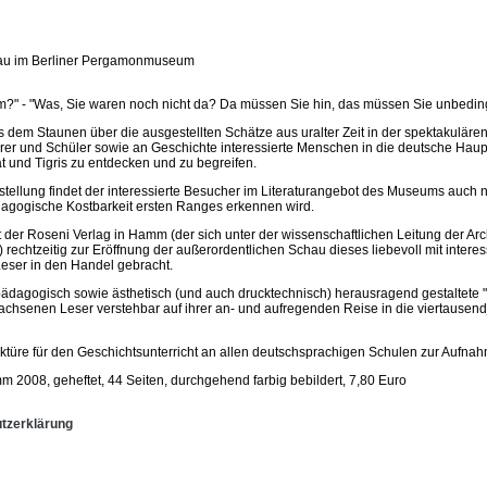
hau im Berliner Pergamonmuseum
" - "Was, Sie waren noch nicht da? Da müssen Sie hin, das müssen Sie unbedingt s
us dem Staunen über die ausgestellten Schätze aus uralter Zeit in der spektakul
hrer und Schüler sowie an Geschichte interessierte Menschen in die deutsche Haup
und Tigris zu entdecken und zu begreifen.
usstellung findet der interessierte Besucher im Literaturangebot des Museums auc
agogische Kostbarkeit ersten Ranges erkennen wird.
t der Roseni Verlag in Hamm (der sich unter der wissenschaftlichen Leitung der
chtzeitig zur Eröffnung der außerordentlichen Schau dieses liebevoll mit interes
 Leser in den Handel gebracht.
 pädagogisch sowie ästhetisch (und auch drucktechnisch) herausragend gestaltete 
achsenen Leser verstehbar auf ihrer an- und aufregenden Reise in die viertausen
lektüre für den Geschichtsunterricht an allen deutschsprachigen Schulen zur Aufna
 2008, geheftet, 44 Seiten, durchgehend farbig bebildert, 7,80 Euro
tzerklärung