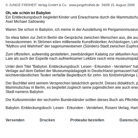
© JUNGE FREIHEIT Verlag GmbH & Co.
www.jungefreiheit.de
34/08 15. August 2008
Oh, wie schön ist Babylon
Ein Entdeckungsbuch begleitet Kinder und Erwachsene durch die Mammutsc
Axel Michael Sallowsky
Waren Sie schon in Babylon, ich meine in der Ausstellung im Pergamonmuseum?
So etwa fallen zur Zeit in Berlin die Gespräche zwischen Menschen aus, die a
herauskommen. In Strömen eilen mittlerweile Kunsthistoriker, Archäologen, Le
"Mythos und Wahrheit" der sagenumwobenen (Sünden)-Stadt zwischen Euphrat 
Zum offiziellen, aufwendig gestalteten, zweibändigen Katalog zur aktuellen A
Laie als auch der Experte nach aufmerksamer Lektüre rasch eine museumspäd
Unter dem Titel "Babylon. Entdeckungsbuch: Lesen - Erkunden - Verstehen" ha
Verlage auf dem Gebiet der Museumspädagogik in Deutschland gemausert hat) re
leichtverständlichen Texten verfaßte Begleitbuch für zehn- bis fünfzehnjährige
Der Buchtitel wird seinem Versprechen tatsächlich gerecht. Dieses didaktisch,
Mammutschau in Berlin, es begleitet zugleich seine jugendlichen wie auch erw
Stadt namens Babylon.
Die Kultusminister der sechzehn Bundesländer sollten dieses Buch als Pflicht
Babylon. Entdeckungsbuch: Lesen - Erkunden - Verstehen, Roseni Verlag, Hamm
Versenden
Drucken
Probeabo bestellen
Datenschu