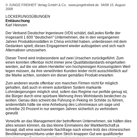
© JUNGE FREIHEIT Verlag GmbH & Co.
www.jungefreiheit.de
34/08 15. August
2008
LOCKERUNGSÜBUNGEN
Enttäuschung
Karl Heinzen
Der Verband Deutscher Ingenieure (VDI) schätzt, daß jedes fünfte der
insgesamt 1.600 "deutschen" Unternehmen, die in den vergangenen
Jahren Produktionsstätten in China errichtet haben, unterdessen mit dem
Gedanken spielt, dieses Engagement wieder aufzugeben und sich nach
Alternativen umzusehen.
Dieser Trend wird insbesondere auf zwei Ursachen zurückgeführt. Zum
einen konnten offenbar nicht immer jene Qualitätsstandards eingehalten
werden, auf die vor allem Hersteller von hochpreisigen Konsumgütern Wert
legen müssen, da ihre verwöhnten Kunden leider nicht ausschließlich auf
die Marke achten, sondern ein dieser gemäßes Produkt erwarten.
Zum anderen wurde offenbar von manchen Firmen nicht für möglich
gehalten, daß auch in einem autoritären System markante
Lohnsteigerungen möglich sind, sofern das Regime nur perfide genug ist,
die Bürger durch eine spürbare Mehrung ihres Wohlstands bestechen zu
wollen. Genau dies scheint die Führung in Peking im Schilde zu führen,
anderenfalls hätte sie eine Anhebung des Lohnniveaus um sage und
schreibe 20 Prozent in nur wenigen Jahren sicherlich zu verhindern
gewußt.
Vorwürfe an das Management der betroffenen Unternehmen, sie hätten dies
alles wissen können, da das kleine Einmaleins der Marktwirtschaft ja
besagt, daß eine wachsende Nachfrage nach einem trotz des chinesischen
Bevölkerungsreichtums unter dem Strich knappen Gut wie qualifizierter