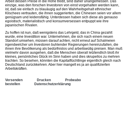
Arbeit dessen Preise in die Höhe treibt, sind daher unangemessen. Das
einzige, was den forschen Investoren von einst vorgehalten werden kann,
ist, daß sie einfach zu blauäugig auf den Wahrheitsgehalt ethnischer
Klischees vertrauten, die ihnen suggerierten, die Chinesen seien vor allem
genügsam und leidensfähig. Unterdessen haben sich diese als genauso
egoistisch, materialistisch und konsumversessen entpuppt wie ihre
japanischen Rivalen.
Zu hoffen ist nun, daß wenigstens das Lehrgeld, das in China gezahlt
wurde, eine Investition war. Unternehmen, die sich nach einem neuen
Standort umsehen, müssen darauf achten, nicht erneut auf Schalmeien
irgendwelcher um Investoren buhlender Regierungen hereinzufallen, die
ihnen ihre Bevölkerung als bedürfnislos und arbeitswütig preisen. Man muß
vielmehr davon ausgehen, daß die Menschen überall letztendlich bloß ihr
kleines, persönliches Glück im Sinn haben und dies skrupellos zu mehren
trachten. So besehen, könnten die Kapitalflüchtlinge eigentlich gleich nach
Deutschland zurückkehren. Aber hier mangelt es ja an qualifizierten
Arbeitskräften.
Versenden
Drucken
Probeabo
bestellen
Datenschutzerklärung