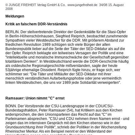
© JUNGE FREIHEIT Verlag GmbH & Co.
www.jungefreiheit.de
34/08 15. August
2008
Meldungen
Kritik an falschem DDR-Verständnis
BERLIN. Der stellvertretende Direktor der Gedenkstätte für die Stasi-Opfer
in Berlin-Höhenschönhausen, Siegfried Reiprich, beobachtet zunehmende
Sympathien vieler Westdeutscher für die DDR. Mit größerem Abstand zur
friedlichen Revolution 1989 schlügen sich viele Bürger der alten
Bundesrepublik lieber auf die Seite der Täter der SED-Diktatur als auf die
der Opfer. Reiprich beklagte ein teilweises Versagen der Politik und eine
"intellektuelle und moralische Immunschwäche der Gesellschaft gegenüber
totalitärem Denken". In Westdeutschland werde die DDR-Geschichte häufig
als ostdeutsche Regionalgeschichte mißverstanden, sagte der heute
53jährige ehemalige Dissident. Reiprich fügte hinzu, er frage sich, wer
schlimmer sei: "Die Täter und Mitläufer der SED-Diktatur mit ihrer
menschlich verständlichen Aufarbeitungsphobie oder jene vermeintlich
linken Westdeutschen, die uns vor 1989 jede Solidarität verweigerten".
Ramsauer: Union nimmt "C" ernst
BONN. Der Vorsitzende der CSU-Landesgruppe in der CDU/CSU-
Bundestagsfraktion, Peter Ramsauer (54), hat Kritikern aus den Kirchen
widersprochen, die den Unionsparteien das Recht auf das "C" im
Parteinamen absprechen. "CSU und CDU nehmen ihren Namen ernst - und
zeigen das im intensiven Gespräch mit den Kirchen ebenso wie in der
Grundausrichtung ihrer Politik", schrieb der Politiker in der Wochenzeitung
Rheinischer Merkur. Als ein Beispiel nennt er den Widerstand der