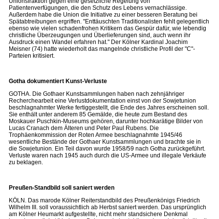
Unionsfraktion gegen eine gesetzliche Regelung von
Patientenverfügungen, die den Schutz des Lebens vernachlässige.
Außerdem habe die Union die Initiative zu einer besseren Beratung bei
Spätabtreibungen ergriffen. "Enttäuschten Traditionalisten fehlt gelegentlich
ebenso wie vielen schadenfrohen Kritikern das Gespür dafür, wie lebendig
christliche Überzeugungen und Überlieferungen sind, auch wenn ihr
Ausdruck einen Wandel erfahren hat." Der Kölner Kardinal Joachim
Meisner (74) hatte wiederholt das mangelnde christliche Profil der "C"-
Parteien kritisiert.
Gotha dokumentiert Kunst-Verluste
GOTHA. Die Gothaer Kunstsammlungen haben nach zehnjähriger
Recherchearbeit eine Verlustdokumentation einst von der Sowjetunion
beschlagnahmter Werke fertiggestellt, die Ende des Jahres erscheinen soll.
Sie enthält unter anderem 85 Gemälde, die heute zum Bestand des
Moskauer Puschkin-Museums gehören, darunter hochkarätige Bilder von
Lucas Cranach dem Älteren und Peter Paul Rubens. Die
Trophäenkommission der Roten Armee beschlagnahmte 1945/46
wesentliche Bestände der Gothaer Kunstsammlungen und brachte sie in
die Sowjetunion. Ein Teil davon wurde 1958/59 nach Gotha zurückgeführt.
Verluste waren nach 1945 auch durch die US-Armee und illegale Verkäufe
zu beklagen.
Preußen-Standbild soll saniert werden
KÖLN. Das marode Kölner Reiterstandbild des Preußenkönigs Friedrich
Wilhelm III. soll voraussichtlich ab Herbst saniert werden. Das ursprünglich
am Kölner Heumarkt aufgestellte, nicht mehr standsichere Denkmal