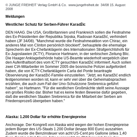
© JUNGE FREIHEIT Verlag GmbH & Co.
www.jungefreiheit.de
34/08 15. August
2008
Meldungen
Westlicher Schutz für Serben-Führer Karadžic
DEN HAAG. Die USA, Großbritannien und Frankreich sollen die Festnahme
des Ex-Präsidenten der Republika Srpska, Radovan Karadžić, verhindert
haben (JF 34/08). "Manchmal wurde die Festnahmeaktion von Chirac, ein
anderes Mal von Clinton persönlich blockiert", behauptete die ehemalige
Sprecherin der Ex-Chefanklägerin des Internationalen Strafgerichtshofs für
Ex-Jugoslawien (ICTY), Florance Hartmann, in der serbischen Zeitung Blic.
Die Haager Anklagebehörde habe US-Beamte wiederholt vergeblich über
den Aufenthaltsort des vom ICTY gesuchten Karadžić informiert. Auch sollen
zwei CIA-Mitarbeiter im Sommer 2005 die bosnische Polizei aufgefordert
haben, die von ICTY-Chefanklägerin Carla del Ponte beantragte
Observierung der Karadžić-Familie einzustellen. "Jetzt, wo Karadžić endlich
festgenommen worden ist, kann er sehr viel über die Geheimabsprachen
erzählen, die auch zum Fall der Uno-Schutzzone Srebrenica geführt
haben", so Hartmann. "Für die westlichen Großmächte stellt seine Aussage
ein großes Risiko dar. Bisher hat es keine festen Beweise dafür gegeben,
daß die westlichen Staaten Srebrenica für die Mitarbeit der Serben am
Friedensprozeß übergeben haben."
Alaska: 1.200 Dollar für erhöhte Energiepreise
Anchorage. Der Kongreß von Alaska wird wegen der hohen Energiepreise
jedem Bürger des US-Staats 1.200 Dollar (knapp 800 Euro) auszahlen.
Zudem wurde die Benzinsteuer von acht US-Cent pro Gallone (etwa 1,40