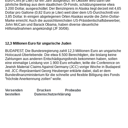
Euro-Cent je Liter) für ein Jahr ausgesetzt. Im Oktober wird dann der
jährliche Beitrag aus dem staatlichen Öl-Fonds, schätzungsweise etwa
3.200 Dollar, ausgeschüttet. Der Benzinpreis in Alaska liegt derzeit mit 4,65
Dollar pro Gallone (0,82 Euro je Liter) weit über dem US-Durchschnitt von
3,85 Dollar. In einigen abgelegenen Orten Alaskas wurde die Zehn-Dollar-
Marke erreicht. Auch die aussichtsreichsten US-Präsidentschaftsbewerber,
John McCain und Barack Obama, haben diverse steuerliche
Hilfsmaßnahmen angekündigt (JF 30/08).
12,3 Millionen Euro für ungarische Juden
BUDAPEST. Die Bundesregierung zahlt 12,3 Millionen Euro an ungarische
Holocaust-Überlebende. Die etwa 6.500 Berechtigten, die bislang keine
Zahlungen aus anderen Entschädigungsfonds bekommen haben, sollen
eine einmalige Leistung von 1.900 Euro erhalten, teilte die Conference on
Jewish Material Claims Against Germany (JCC) vorige Woche in Budapest
mit. JCC-Repräsentant Georg Heuberger erklärte dabei, daß er dem
Bundesfinanzministerium für die schnelle und flexible Billigung des Fonds
"höchste Anerkennung zollen" wolle.
Versenden
Drucken
Probeabo
bestellen
Datenschutzerklärung