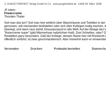
© JUNGE FREIHEIT Verlag GmbH & Co.
www.jungefreiheit.de
14/08 28. März 2008
JF intern
Frisiercreme
Thorsten Thaler
Soll man das tun? Soll man hier wirklich über Waschräume und Toiletten in d
genossen, will niemanden bloßstellen oder sich über Kollegen lustig machen, da
überlegt, und dann raus damit, hinausposaunt in alle Welt: Auf der Ablage de
"frisiercreme super" (gibt Männerhaar natürlichen Halt). Zum Schießen, oder? 
Redaktion ganz besonders. Daß der Kollege, dessen Name hier mit Rücksicht au
öffentlich vorführt, ist zwar geschmäcklerisch. Aber immerhin kann er einwend
Versenden
Drucken
Probeabo bestellen
Datenschu