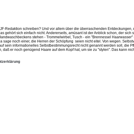
er JF-Redaktion schreiben? Und vor allem über die überraschenden Entdeckungen,
s gehört sich einfach nicht. Andererseits, amüsant ist der Anblick schon, der sich 
s Handwaschbeckens stehen - Trommelwirbel, Tusch - ein "Brennessel Haarwasser" (
Da sage noch einer, die Herren der Schöpfung seien nicht eitel. Von wegen. Selbst
f sein informationelles Selbstbestimmungsrecht nicht genannt werden soll, die P
en, daß er noch genügend Haare auf dem Kopf hat, um sie zu "stylen". Das kann ni
tzerklärung