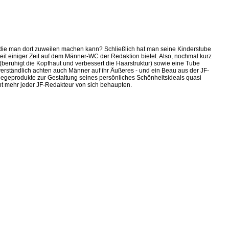
 die man dort zuweilen machen kann? Schließlich hat man seine Kinderstube
seit einiger Zeit auf dem Männer-WC der Redaktion bietet. Also, nochmal kurz
beruhigt die Kopfhaut und verbessert die Haarstruktur) sowie eine Tube
verständlich achten auch Männer auf ihr Äußeres - und ein Beau aus der JF-
flegeprodukte zur Gestaltung seines persönliches Schönheitsideals quasi
cht mehr jeder JF-Redakteur von sich behaupten.