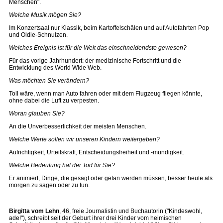
Menschen".
Welche Musik mögen Sie?
Im Konzertsaal nur Klassik, beim Kartoffelschälen und auf Autofahrten Pop
und Oldie-Schnulzen.
Welches Ereignis ist für die Welt das einschneidendste gewesen?
Für das vorige Jahrhundert: der medizinische Fortschritt und die
Entwicklung des World Wide Web.
Was möchten Sie verändern?
Toll wäre, wenn man Auto fahren oder mit dem Flugzeug fliegen könnte,
ohne dabei die Luft zu verpesten.
Woran glauben Sie?
An die Unverbesserlichkeit der meisten Menschen.
Welche Werte sollen wir unseren Kindern weitergeben?
Aufrichtigkeit, Urteilskraft, Entscheidungsfreiheit und -mündigkeit.
Welche Bedeutung hat der Tod für Sie?
Er animiert, Dinge, die gesagt oder getan werden müssen, besser heute als
morgen zu sagen oder zu tun.
Birgitta vom Lehn
, 46, freie Journalistin und Buchautorin ("Kindeswohl,
ade!"), schreibt seit der Geburt ihrer drei Kinder vom heimischen