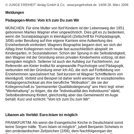
© JUNGE FREIHEIT Verlag GmbH & Co.
www.jungefreiheit.de
14/08 28. März 2008
Meldungen
Pädagogen-Motto: Vom Ich zum Du zum Wir
MÜNCHEN. Für eine Mutter von fünf Kindern ist der Lebensweg der 1951
geborenen Marlies Wagner eher ungewöhnlich. Dies gilt es zu bedenken,
wenn die Sozialpädagogin in klein&groß (Zeitschrift für Frühpädagogik,
3/08) unter Berufung auf ihre eigene Karriere eine Aufwertung des
Erzieherberufs einfordert. Wagners Biographie begann dort, wo sich der
Alltag ihrer Kolleginnen noch heute fast ausschließlich abspielt: im
Kindergarten, in Sozialstationen. Schon der Sprung in die Selbständigkeit,
den Wagner mit der Gründung eines privaten Kinderheims vollzog, ist den
wenigsten möglich. Seltener ist auch der Aufstieg zur Fachlehrerin, zur
Referentin am Kieler Institut für angewandte Psychologie und Pädagogik,
verbunden mit der Gründung einer Ich-AG, die sich auf Fortbildung von
Erzieherinnen spezialisiert hat. Seit kurzem ist Wagner Schriftleiterin von
klein&groß. Vorbild und Beispiel ist daher wohl weniger ihr exzeptionelles
Pädagogenschicksal als ihre berufliche "Motivation", die sie der
Kollegenschaft zu "permanenter Qualitätssteigerung" ans Herz legt: einer
"Wertehaltung" zu folgen, die die "Individualität des Individuums" stärkt,
Selbstbestimmung fördert, gleichzeitig aber das Gemeinwohl im Auge
behält. Kurz und schlicht: "Vom Ich zum Du zum Wir".
Libanon als Vorbild: Euro-Islam ist möglich
FRANKFURT/M. Als wenn die Evangelische Kirche in Deutschland sonst
keine Sorgen hätte. "Euro-Islam ist möglich", jubelt Benjamin Schelwis in
den protestantischen Zeitzeichen (2/08), dem Nachfolgeorgan der