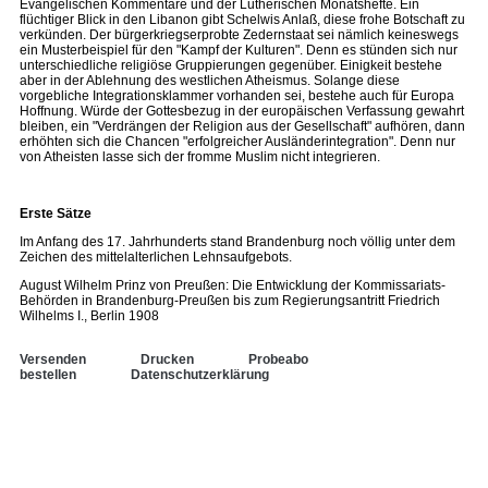
Evangelischen Kommentare und der Lutherischen Monatshefte. Ein
flüchtiger Blick in den Libanon gibt Schelwis Anlaß, diese frohe Botschaft zu
verkünden. Der bürgerkriegserprobte Zedernstaat sei nämlich keineswegs
ein Musterbeispiel für den "Kampf der Kulturen". Denn es stünden sich nur
unterschiedliche religiöse Gruppierungen gegenüber. Einigkeit bestehe
aber in der Ablehnung des westlichen Atheismus. Solange diese
vorgebliche Integrationsklammer vorhanden sei, bestehe auch für Europa
Hoffnung. Würde der Gottesbezug in der europäischen Verfassung gewahrt
bleiben, ein "Verdrängen der Religion aus der Gesellschaft" aufhören, dann
erhöhten sich die Chancen "erfolgreicher Ausländerintegration". Denn nur
von Atheisten lasse sich der fromme Muslim nicht integrieren.
Erste Sätze
Im Anfang des 17. Jahrhunderts stand Brandenburg noch völlig unter dem
Zeichen des mittelalterlichen Lehnsaufgebots.
August Wilhelm Prinz von Preußen: Die Entwicklung der Kommissariats-
Behörden in Brandenburg-Preußen bis zum Regierungsantritt Friedrich
Wilhelms I., Berlin 1908
Versenden
Drucken
Probeabo
bestellen
Datenschutzerklärung