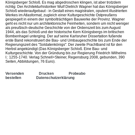
Königsberger Schloß. Es mag abgedroschen klingen, ist aber trotzdem
richtig: Der Architekturhistoriker Wulf Dietrich Wagner hat das Königsberger
Schloß wiederaufgebaut - in Gestalt eines magistralen, opulent illustrierten
Werkes im Atlasformat, zugleich einer Kulturgeschichte Ostpreußens
gespiegelt in einem der symbolträchtigen Bauwerke der Provinz. Wagner
geht es nicht nur um architektonische Feinheiten, sondern um nicht weniger
als preußisch-deutsche Geschichte von der Ordenszeit bis zum August
1944, als das Schloß und der historische Kern Königsbergs im britischen
Bombenhagel unterging. Der auf seine Karlsruher Dissertation fußende
erste Band rekonstruiert die Bau- und Umbaugeschichte bis zum Ende der
Regierungszeit des "Soldatenkönigs". Der zweite Prachtband ist für den
Herbst angekündigt (Das Königsberger Schloß. Eine Bau- und
Kulturgeschichte. Von der Gründung bis zur Regierung Friedrich Wilhelms
I.: 1255-1740. Verlag Schnell+Steiner, Regensburg 2008, gebunden, 390
Seiten, Abbildungen, 76 Euro).
Versenden
Drucken
Probeabo
bestellen
Datenschutzerklärung