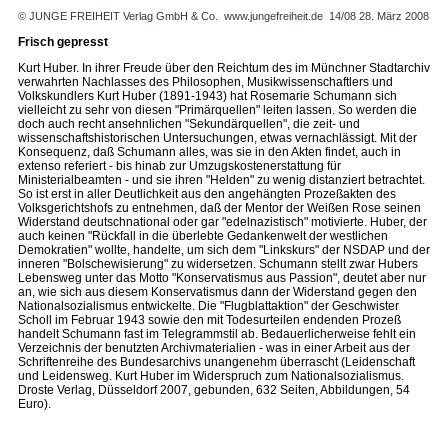
© JUNGE FREIHEIT Verlag GmbH & Co.
www.jungefreiheit.de
14/08 28. März 2008
Frisch gepresst
Kurt Huber. In ihrer Freude über den Reichtum des im Münchner Stadtarchiv
verwahrten Nachlasses des Philosophen, Musikwissenschaftlers und
Volkskundlers Kurt Huber (1891-1943) hat Rosemarie Schumann sich
vielleicht zu sehr von diesen "Primärquellen" leiten lassen. So werden die
doch auch recht ansehnlichen "Sekundärquellen", die zeit- und
wissenschaftshistorischen Untersuchungen, etwas vernachlässigt. Mit der
Konsequenz, daß Schumann alles, was sie in den Akten findet, auch in
extenso referiert - bis hinab zur Umzugskostenerstattung für
Ministerialbeamten - und sie ihren "Helden" zu wenig distanziert betrachtet.
So ist erst in aller Deutlichkeit aus den angehängten Prozeßakten des
Volksgerichtshofs zu entnehmen, daß der Mentor der Weißen Rose seinen
Widerstand deutschnational oder gar "edelnazistisch" motivierte. Huber, der
auch keinen "Rückfall in die überlebte Gedankenwelt der westlichen
Demokratien" wollte, handelte, um sich dem "Linkskurs" der NSDAP und der
inneren "Bolschewisierung" zu widersetzen. Schumann stellt zwar Hubers
Lebensweg unter das Motto "Konservatismus aus Passion", deutet aber nur
an, wie sich aus diesem Konservatismus dann der Widerstand gegen den
Nationalsozialismus entwickelte. Die "Flugblatt­aktion" der Geschwister
Scholl im Februar 1943 sowie den mit Todesurteilen endenden Prozeß
handelt Schumann fast im Telegrammstil ab. Bedauerlicherweise fehlt ein
Verzeichnis der benutzten Archivmaterialien - was in einer Arbeit aus der
Schriftenreihe des Bundesarchivs unangenehm überrascht (Leidenschaft
und Leidensweg. Kurt Huber im Widerspruch zum Nationalsozialismus.
Droste Verlag, Düsseldorf 2007, gebunden, 632 Seiten, Abbildungen, 54
Euro).