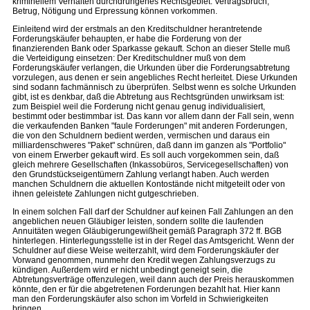
kriminellem Verhalten durchdrungenes Rechtsgebiet. Vertragsbruch,
Betrug, Nötigung und Erpressung können vorkommen.
Einleitend wird der erstmals an den Kreditschuldner herantretende
Forderungskäufer behaupten, er habe die Forderung von der
finanzierenden Bank oder Sparkasse gekauft. Schon an dieser Stelle muß
die Verteidigung einsetzen: Der Kreditschuldner muß von dem
Forderungskäufer verlangen, die Urkunden über die Forderungsabtretung
vorzulegen, aus denen er sein angebliches Recht herleitet. Diese Urkunden
sind sodann fachmännisch zu überprüfen. Selbst wenn es solche Urkunden
gibt, ist es denkbar, daß die Abtretung aus Rechtsgründen unwirksam ist:
zum Beispiel weil die Forderung nicht genau genug individualisiert,
bestimmt oder bestimmbar ist. Das kann vor allem dann der Fall sein, wenn
die verkaufenden Banken "faule Forderungen" mit anderen Forderungen,
die von den Schuldnern bedient werden, vermischen und daraus ein
milliardenschweres "Paket" schnüren, daß dann im ganzen als "Portfolio"
von einem Erwerber gekauft wird. Es soll auch vorgekommen sein, daß
gleich mehrere Gesellschaften (Inkassobüros, Servicegesellschaften) von
den Grundstückseigentümern Zahlung verlangt haben. Auch werden
manchen Schuldnern die aktuellen Kontostände nicht mitgeteilt oder von
ihnen geleistete Zahlungen nicht gutgeschrieben.
In einem solchen Fall darf der Schuldner auf keinen Fall Zahlungen an den
angeblichen neuen Gläubiger leisten, sondern sollte die laufenden
Annuitäten wegen Gläubigerungewißheit gemäß Paragraph 372 ff. BGB
hinterlegen. Hinterlegungsstelle ist in der Regel das Amtsgericht. Wenn der
Schuldner auf diese Weise weiterzahlt, wird dem Forderungskäufer der
Vorwand genommen, nunmehr den Kredit wegen Zahlungsverzugs zu
kündigen. Außerdem wird er nicht unbedingt geneigt sein, die
Abtretungsverträge offenzulegen, weil dann auch der Preis herauskommen
könnte, den er für die abgetretenen Forderungen bezahlt hat. Hier kann
man den Forderungskäufer also schon im Vorfeld in Schwierigkeiten
bringen.