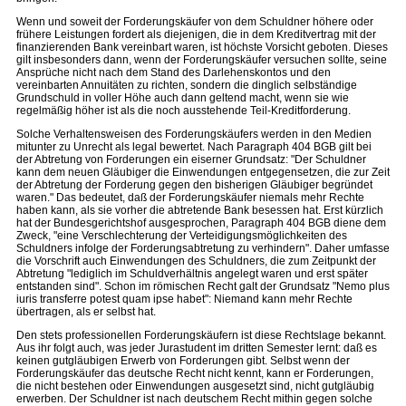
Wenn und soweit der Forderungskäufer von dem Schuldner höhere oder
frühere Leistungen fordert als diejenigen, die in dem Kreditvertrag mit der
finanzierenden Bank vereinbart waren, ist höchste Vorsicht geboten. Dieses
gilt insbesonders dann, wenn der Forderungskäufer versuchen sollte, seine
Ansprüche nicht nach dem Stand des Darlehenskontos und den
vereinbarten Annuitäten zu richten, sondern die dinglich selbständige
Grundschuld in voller Höhe auch dann geltend macht, wenn sie wie
regelmäßig höher ist als die noch ausstehende Teil-Kreditforderung.
Solche Verhaltensweisen des Forderungskäufers werden in den Medien
mitunter zu Unrecht als legal bewertet. Nach Paragraph 404 BGB gilt bei
der Abtretung von Forderungen ein eiserner Grundsatz: "Der Schuldner
kann dem neuen Gläubiger die Einwendungen entgegensetzen, die zur Zeit
der Abtretung der Forderung gegen den bisherigen Gläubiger begründet
waren." Das bedeutet, daß der Forderungskäufer niemals mehr Rechte
haben kann, als sie vorher die abtretende Bank besessen hat. Erst kürzlich
hat der Bundesgerichtshof ausgesprochen, Paragraph 404 BGB diene dem
Zweck, "eine Verschlechterung der Verteidigungsmöglichkeiten des
Schuldners infolge der Forderungsabtretung zu verhindern". Daher umfasse
die Vorschrift auch Einwendungen des Schuldners, die zum Zeitpunkt der
Abtretung "lediglich im Schuldverhältnis angelegt waren und erst später
entstanden sind". Schon im römischen Recht galt der Grundsatz "Nemo plus
iuris transferre potest quam ipse habet": Niemand kann mehr Rechte
übertragen, als er selbst hat.
Den stets professionellen Forderungskäufern ist diese Rechtslage bekannt.
Aus ihr folgt auch, was jeder Jurastudent im dritten Semester lernt: daß es
keinen gutgläubigen Erwerb von Forderungen gibt. Selbst wenn der
Forderungskäufer das deutsche Recht nicht kennt, kann er Forderungen,
die nicht bestehen oder Einwendungen ausgesetzt sind, nicht gutgläubig
erwerben. Der Schuldner ist nach deutschem Recht mithin gegen solche