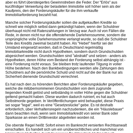
aber es führt übersteigertes Gewinnstreben die Feder. Der "Erlös" aus
kurzfristiger Verwertung der belasteten Immobilie soll höher sein als der
Kaufpreis, den der Forderungskäufer für die ihm verkaufte
Immobiliarforderung bezahlt hat.
Manche solcher Forderungskäufer sollen die aufgekauften Kredite so
schnell wie möglich selbst dann gekündigt haben, wenn der Schuldner
überhaupt nicht mit Ratenzahlungen in Verzug war. Auch ist von Fällen die
Rede, in denen nicht nur die offenstehende Darlehenssumme, sondern die
ursprüngliche volle Darlehenssumme verlangt wurde, so daß die Schuldner
Teile des Kredits zweimal bezahlt haben. Als "Hebel" hierfür sei der
Umstand eingesetzt worden, daß in Deutschland regelmäßig
Immobiliarkredite nicht durch Hypotheken, sondern durch Grundschulden
abgesichert werden. Grundschulden sind "abstrakt" und setzen - anders als
Hypotheken, deren Höhe vom Bestand der Forderung selbst abhängig ist -
eine Forderung nicht voraus. Sie bleiben trotz laufender Tilgung in voller
Höhe bestehen. Nach den Bankbedingungen werden alle Zahlungen des
Schuldners auf die persönliche Schuld und nicht auf die der Bank nur als
Sicherheit dienende Grundschuld verrechnet.
Es hat nach den zu hörenden Berichten aber Forderungskäufer gegeben,
welche die mitübernommenen Grundschulden von dem zugrunde
liegenden Kredit gelöst und selbständig in voller Höhe gegen die Schuldner
geltend gemacht haben. Diese wurden dadurch ruiniert, es hat auch
Selbstmorde gegeben. In Veröffentlichungen wird behauptet, diese Praxis
sei sogar "legal", weil es eine "Gesetzeslücke" gebe. Es ist deshalb
erforderlich, über Verhaltensregeln nachzudenken, die ein "Häuslebauer"
dann beachten muß, wenn sein Immobiliarkredit von seiner Bank oder
Sparkasse an einen Drittinvestor abgetreten worden ist.
Die oberste Regel heißt: Sofort einen im Bankrecht versierten Rechtsanwalt
einschalten. Es handelt sich um ein unübersichtliches und manchmal von