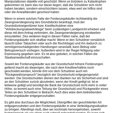
Manipulationen objektiv voll geschützt. Wenn es trotzdem zu Katastrophen
gekommen ist, kann das nur daran liegen, daß die Schuldner sich nicht
haben beraten, sondern einschüchtern lassen, etwa weil sie hilflos sind
oder die Anwaltskosten gescheut haben.
Wenn in einem solchen Falle der Forderungskäufer rechtswidrig die
Zwangsversteigerung des Grundstücks beantragt, muß der
Grundstückseigentümer bzw. Kreditschuldner eine
"Vollstreckungsabwehrklage" beim zuständigen Landgericht erheben und
diese mit dem Antrag verbinden, die Zwangsversteigerung einstweilen
einzustellen. Des weiteren liegt in diesen Fällen nahe, daß der
Forderungskäufer sich strafbar macht: Wenn er den Schuldner vorsätzlich
täuscht (über Tatsachen oder auch die Rechtslage) und ihn dadurch zu
vermögensschädigenden Handlungen veranlaßt, kann Betrug oder
Betrugsversuch vorliegen. Außerdem wird in der Regel Nötigung oder
Erpressung gegeben sein. Es ist also geboten, in solchen Fällen die
Staatsanwaltschaft einzuschalten.
Soweit der Forderungskäufer aus der Grundschuld höhere Forderungen
geltend macht als diejenigen, die nach dem Kreditverhältnis noch
geschuldet werden, könnte ihm von dem Schuldner auch ein
"Rückgewähranspruch" bezüglich der Grundschuld entgegengesetzt
werden: Die Grundschulden dienen den Banken nur als Sicherheit und sind
an den Schuldner zurück abzutreten, wenn der Kredit getilgt ist. Ist er
teilweise getilgt und benötigt die Bank die Grundschuld nicht mehr in voller
Höhe, so kommt auch eine Teilung der Grundschuld und Rückgewähr eines
Teiles an den Schuldner in Betracht. Auch dies wäre dem betreibenden
Forderungskäufer entgegenzuhalten.
Es gibt also durchaus die Möglichkeit, Übergriffen der geschilderten Art
entgegenzutreten und den Forderungskäufer in eine Verteidigungssituation
zu bringen. Allerdings muß, dies sei nochmals hervorgehoben, sowohl