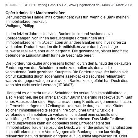
© JUNGE FREIHEIT Verlag GmbH & Co.
www.jungefreiheit.de
14/08 28. März 2008
Opfer krimineller Machenschaften
Der umstrittene Handel mit Forderungen: Was tun, wenn die Bank meinen
Immobiliarkredit verkauft
Wolfgang Philipp
In den letzten Jahren sind viele Banken im In- und Ausland dazu
übergegangen, von ihnen herausgelegte Forderungen aus
Immobiliarkrediten mit Abschlägen an andere Banken und Investoren zu
verkaufen. Dadurch werden die Kreditrisiken zwar durch Abschläge
teilweise realisiert, aber auch begrenzt. Die gewonnene, bisher langfristig
gebundene Liquidität steht für neue Geschäfte bereit.
Die Forderungskäufer andererseits hoffen, durch den Einzug der gekauften
Forderung von den Schuldnern mehr zu erhalten als den an die
verkaufende Bank gezahlten Kaufpreis. Die Forderungskäufer haben sich
oft nur kurzfristig durch sogenannte asset-backed securities refinanziert,
was zu der gegenwärtigen weltweiten Bankenkrise geführt hat. Doch dies
kann hier nicht vertieft werden (JF 36/07).
Hier geht es vielmehr um die Schuldner der verkauften Immobiliarkredite,
also Menschen, die bei ihrer Bank zur Baufinanzierung respektive zum Kauf
eines Hauses oder einer Eigentumswohnung Kredite aufgenommen hatten.
In Fernsehbeiträgen und Zeitungsartikeln wurde dargestellt, die Käufer
solcher Immobiliarkredite setzten ihre Schuldner unter Druck, die
verpfändeten Immobilien zu verkaufen, um damit eine schnelle und
vollständige Rückzahlung der Kredite zu erreichen. Das Motiv für diese
Handlungsweisen kann ein doppeltes sein: Entweder steht der
Immobiliarkreditkäufer selbst unter Druck, weil er die gekauften langfristigen
Immobiliarkredite unter Verstoß gegen alle Bankregeln nur kurzfristig
refinanziert hat und deshalb dringend auf Liquidität angewiesen ist. Oder