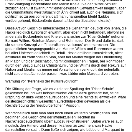
beiden anderen Köpfen, die Hacke in diesem Zusammenhang behandelt:
Ernst-Wolfgang Böckenförde und Martin Kriele. Sie der "Ritter-Schule"
zuzuschlagen, ist zwar nur mit einer gewissen Gewaltsamkeit möglich, aber
die Grundhaltung weist tatsächlich Ähnlichkeit auf, auch die Neigung, sich
politisch so zu positionieren, daß man unangreifbar bleibt (Lübbe
vorübergehend, Böckenförde dauerhaft bei der Sozialdemokratie).
Diese Art von Geschick unterscheidet die Genannten deutlich von jenen, die
Hacke lediglich kursorisch erwähnt, aber eben nicht behandelt, obwohl sie
anders als Böckenförde und Kriele ganz sicher zur "Ritter-Schule" gehörten:
Bernard Willms, Reinhart Maurer und Rohrmoser. Der Grund dafür ist, daß
sie seinem Konzept von "Liberalkonservatismus" widersprechen. Die
gedanklichen Ausgangspunkte von Maurer, Willms und Rohrmoser waren -
bei aller Unterschiedlichkeit im Detail - dezidiert liberalismuskritisch, nicht
antiliberal im traditionellen Sinn, aber bei Maurer wegen der Orientierung
an Platon und der Beschäftigung mit ökologischen Fragen, bei Rohrmoser
durch den Bezug auf das Christentum und bei Willms durch den Rekurs auf
Nation und Idealismus immer mit Vorstellungen verknüpft, die jedenfalls
nicht zu dem paßten oder passen, was Lübbe oder Marquard vertreten.
Warnung vor "Kerenskis der Kulturrevolution"
Die Klärung der Frage, wie es zu dieser Spaltung der "Ritter-Schule"
gekommen ist und was beispielsweise Willms dazu gebracht hat, seine
ursprünglich linke Position aufzugeben und eine rechte zu entwickeln, wäre
geistesgeschichtlich wesentlich aufschlußreicher gewesen als die
Rechtfertigung der "neubürgerlichen" Position.
Wahrscheinlich muß man aber noch einen weiteren Schritt gehen und
beginnen, die Geschichte der intellektuellen Rechten im
Nachkriegsdeutschland überhaupt zu rekonstruieren. Dabei wäre es auch
möglich, den Hintergrund dessen kräftiger zu zeichnen, was Hacke
darzustellen versucht. Dann ließe sich zeigen, wie Lübbe und Marquard in