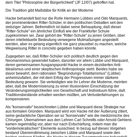
dem Titel "Philosophie der Bürgerlichkeit" (JF 12/07) getroffen hat.
Die Tradition gibt Maßstäbe für Kritik an der Moderne
Hacke behandelt fast nur die Rolle Hermann Lübbes und Odo Marquards,
der prominentesten Ritter-Schüler, in den politischen Debatten seit den
siebziger Jahren. Befremdlich ist dabei seine Behauptung, daß dieser
"Ritter-Schule" ein ähnlicher Einfluß wie der Frankfurter Schule
zugekommen sei. Zwar gehört die "Ritter-Schule" zu jenen Größen, über
deren intellektuelle Bedeutung verwegene Mutmaßungen angestellt
werden, aber es gelang eigentlich nie ganz plausibel zu machen, welche
Wegweisung Ritter in concreto gegeben haben könnte.
Zugegeben sei, daß Ritter-Schüler sich politisch deutlich gegen den
Neomarxismus gewendet haben, darunter vor allem Lübbe und Marquard,
deren gemeinsamen Ausgangspunkt Hacke in einem dezidierten Anti-
Idealismus und einer skeptischen Anthropologie sieht. Beides habe sie
davor bewahrt, dem rationalen "Begründungs-Totalitarismus" (Lübbe)
anheimzufallen, der mit dem Erfolg der Progressiven immer stärkere
Bedeutung gewann. Sie verteidigten wie ihr Lehrer die Moderne, meinten
aber, daß die Modernisierung zu einer illusionären Einschätzung der
Veränderungsmöglichkeiten von Gesellschaft und Individuum führe, daß
Traditionsbestände erhalten werden müßten, um Verlusterfahrungen zu
kompensieren.
Als "konservativ" bezeichneten Lübbe und Marquard diese Strategie nur
aus formalen Gründen. Marquard wird von Hacke mit der Äußerung zitiert,
seine gedankliche Operation sei so "konservativ" wie die medizinische des
Chirurgen. Übernahmen aus den Lehren Carl Schmitts oder Arnold Gehlens
kamen regelmäßig vor, aber nur nach Entschärfung, indem man die
"vordemokratischen" Elemente ausschied. In bezug auf dieses Vorgehen
bestand Übereinstimmung zwischen Lübbe und Marquard sowie den