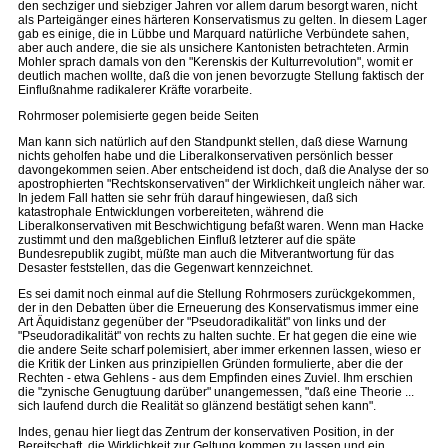
den sechziger und siebziger Jahren vor allem darum besorgt waren, nicht
als Parteigänger eines härteren Konservatismus zu gelten. In diesem Lager
gab es einige, die in Lübbe und Marquard natürliche Verbündete sahen,
aber auch andere, die sie als unsichere Kantonisten betrachteten. Armin
Mohler sprach damals von den "Kerenskis der Kulturrevolution", womit er
deutlich machen wollte, daß die von jenen bevorzugte Stellung faktisch der
Einflußnahme radikalerer Kräfte vorarbeite.
Rohrmoser polemisierte gegen beide Seiten
Man kann sich natürlich auf den Standpunkt stellen, daß diese Warnung
nichts geholfen habe und die Liberalkonservativen persönlich besser
davongekommen seien. Aber entscheidend ist doch, daß die Analyse der so
apostrophierten "Rechtskonservativen" der Wirklichkeit ungleich näher war.
In jedem Fall hatten sie sehr früh darauf hingewiesen, daß sich
katastrophale Entwicklungen vorbereiteten, während die
Liberalkonservativen mit Beschwichtigung befaßt waren. Wenn man Hacke
zustimmt und den maßgeblichen Einfluß letzterer auf die späte
Bundesrepublik zugibt, müßte man auch die Mitverantwortung für das
Desaster feststellen, das die Gegenwart kennzeichnet.
Es sei damit noch einmal auf die Stellung Rohrmosers zurückgekommen,
der in den Debatten über die Erneuerung des Konservatismus immer eine
Art Äquidistanz gegenüber der "Pseudoradikalität" von links und der
"Pseudoradikalität" von rechts zu halten suchte. Er hat gegen die eine wie
die andere Seite scharf polemisiert, aber immer erkennen lassen, wieso er
die Kritik der Linken aus prinzipiellen Gründen formulierte, aber die der
Rechten - etwa Gehlens - aus dem Empfinden eines Zuviel. Ihm erschien
die "zynische Genugtuung darüber" unangemessen, "daß eine Theorie ...
sich laufend durch die Realität so glänzend bestätigt sehen kann".
Indes, genau hier liegt das Zentrum der konservativen Position, in der
Bereitschaft, die Wirklichkeit zur Geltung kommen zu lassen und ein