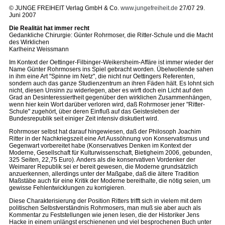
© JUNGE FREIHEIT Verlag GmbH & Co.
www.jungefreiheit.de
27/07 29.
Juni 2007
Die Realität hat immer recht
Gedankliche Chirurgie: Günter Rohrmoser, die Ritter-Schule und die Macht
des Wirklichen
Karlheinz Weissmann
Im Kontext der Oettinger-Filbinger-Weikersheim-Affäre ist immer wieder der
Name Günter Rohrmosers ins Spiel gebracht worden. Übelwollende sahen
in ihm eine Art "Spinne im Netz", die nicht nur Oettingers Referenten,
sondern auch das ganze Studienzentrum an ihren Fäden hält. Es lohnt sich
nicht, diesen Unsinn zu widerlegen, aber es wirft doch ein Licht auf den
Grad an Desinteressiertheit gegenüber den wirklichen Zusammenhängen,
wenn hier kein Wort darüber verloren wird, daß Rohrmoser jener "Ritter-
Schule" zugehört, über deren Einfluß auf das Geistesleben der
Bundesrepublik seit einiger Zeit intensiv diskutiert wird.
Rohrmoser selbst hat darauf hingewiesen, daß der Philosoph Joachim
Ritter in der Nachkriegszeit eine Art Aussöhnung von Konservatismus und
Gegenwart vorbereitet habe (Konservatives Denken im Kontext der
Moderne, Gesellschaft für Kulturwissenschaft, Bietigheim 2006, gebunden,
325 Seiten, 22,75 Euro). Anders als die konservativen Vordenker der
Weimarer Republik sei er bereit gewesen, die Moderne grundsätzlich
anzuerkennen, allerdings unter der Maßgabe, daß die ältere Tradition
Maßstäbe auch für eine Kritik der Moderne bereithalte, die nötig seien, um
gewisse Fehlentwicklungen zu korrigieren.
Diese Charakterisierung der Position Ritters trifft sich in vielem mit dem
politischen Selbstverständnis Rohrmosers, man muß sie aber auch als
Kommentar zu Feststellungen wie jenen lesen, die der Historiker Jens
Hacke in einem unlängst erschienenen und viel besprochenen Buch unter