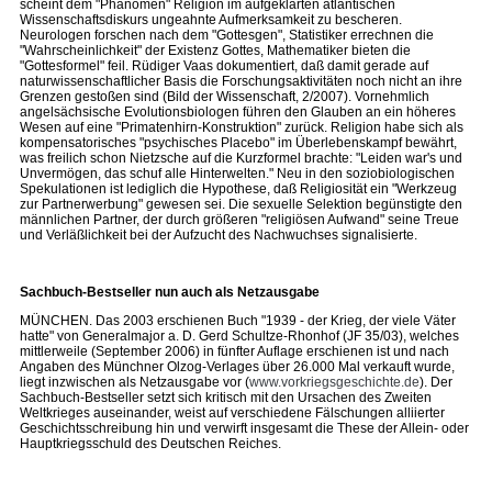
scheint dem "Phänomen" Religion im aufgeklärten atlantischen
Wissenschaftsdiskurs ungeahnte Aufmerksamkeit zu bescheren.
Neurologen forschen nach dem "Gottesgen", Statistiker errechnen die
"Wahrscheinlichkeit" der Existenz Gottes, Mathematiker bieten die
"Gottesformel" feil. Rüdiger Vaas dokumentiert, daß damit gerade auf
naturwissenschaftlicher Basis die Forschungsaktivitäten noch nicht an ihre
Grenzen gestoßen sind (Bild der Wissenschaft, 2/2007). Vornehmlich
angelsächsische Evolutionsbiologen führen den Glauben an ein höheres
Wesen auf eine "Primatenhirn-Konstruktion" zurück. Religion habe sich als
kompensatorisches "psychisches Placebo" im Überlebenskampf bewährt,
was freilich schon Nietzsche auf die Kurzformel brachte: "Leiden war's und
Unvermögen, das schuf alle Hinterwelten." Neu in den soziobiologischen
Spekulationen ist lediglich die Hypothese, daß Religiosität ein "Werkzeug
zur Partnerwerbung" gewesen sei. Die sexuelle Selektion begünstigte den
männlichen Partner, der durch größeren "religiösen Aufwand" seine Treue
und Verläßlichkeit bei der Aufzucht des Nachwuchses signalisierte.
Sachbuch-Bestseller nun auch als Netzausgabe
MÜNCHEN. Das 2003 erschienen Buch "1939 - der Krieg, der viele Väter
hatte" von Generalmajor a. D. Gerd Schultze-Rhonhof (JF 35/03), welches
mittlerweile (September 2006) in fünfter Auflage erschienen ist und nach
Angaben des Münchner Olzog-Verlages über 26.000 Mal verkauft wurde,
liegt inzwischen als Netzausgabe vor (
www.vorkriegsgeschichte.de
). Der
Sachbuch-Bestseller setzt sich kritisch mit den Ursachen des Zweiten
Weltkrieges auseinander, weist auf verschiedene Fälschungen alliierter
Geschichtsschreibung hin und verwirft insgesamt die These der Allein- oder
Hauptkriegsschuld des Deutschen Reiches.