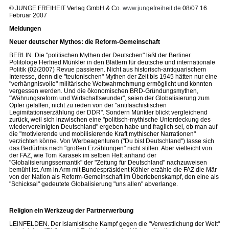
© JUNGE FREIHEIT Verlag GmbH & Co.
www.jungefreiheit.de
08/07 16.
Februar 2007
Meldungen
Neuer deutscher Mythos: die Reform-Gemeinschaft
BERLIN. Die "politischen Mythen der Deutschen" läßt der Berliner
Politologe Herfried Münkler in den Blättern für deutsche und internationale
Politik (02/2007) Revue passieren. Nicht aus historisch-antiquarischem
Interesse, denn die "teutonischen" Mythen der Zeit bis 1945 hätten nur eine
"verhängnisvolle" militärische Weltwahrnehmung ermöglicht und könnten
vergessen werden. Und die ökonomischen BRD-Gründungsmythen,
"Währungsreform und Wirtschaftswunder", seien der Globalisierung zum
Opfer gefallen, nicht zu reden von der "antifaschistischen
Legimitationserzählung der DDR". Sondern Münkler blickt vergleichend
zurück, weil sich inzwischen eine "politisch-mythische Unterdeckung des
wiedervereinigten Deutschland" ergeben habe und fraglich sei, ob man auf
die "motivierende und mobilisierende Kraft mythischer Narrationen"
verzichten könne. Von Werbeagenturen ("Du bist Deutschland") lasse sich
das Bedürfnis nach "großen Erzählungen" nicht stillen. Aber vielleicht von
der FAZ, wie Tom Karasek im selben Heft anhand der
"Globalisierungssemantik" der "Zeitung für Deutschland" nachzuweisen
bemüht ist. Arm in Arm mit Bundespräsident Köhler erzähle die FAZ die Mär
von der Nation als Reform-Gemeinschaft im Überlebenskampf, den eine als
"Schicksal" gedeutete Globalisierung "uns allen" abverlange.
Religion ein Werkzeug der Partnerwerbung
LEINFELDEN. Der islamistische Kampf gegen die "Verwestlichung der Welt"