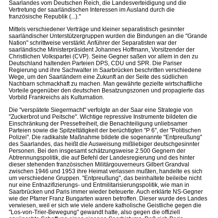
Saarlandes vom Deutschen Reich, die Landesverteidigung und die
Vertretung der saarländischen Interessen im Ausland durch die
französische Republik (...)."
Mittels verschiedener Verträge und kleiner separatistisch gesinnter
saarländischer Unterstützergruppen wurden die Bindungen an die "Grande
Nation" schrittweise verstärkt. Anführer der Separatisten war der
saarländische Ministerpräsident Johannes Hoffmann, Vorsitzender der
Christlichen Volkspartei (CVP). Seine Gegner saßen vor allem in den zu
Deutschland haltenden Parteien DPS, CDU und SPR. Die Pariser
Regierung und ihre Sachwalter in Saarbrücken beschritten verschiedene
Wege, um den Saarländern eine Zukunft an der Seite des südlichen
Nachbarn schmackhaft zu machen. Man gewährte gezielte wirtschaftliche
Vorteile gegenüber den deutschen Besatzungszonen und propagierte das
Vorbild Frankreichs als Kulturnation.
Die "verspätete Siegermacht" verfolgte an der Saar eine Strategie von
"Zuckerbrot und Peitsche". Wichtige repressive Instrumente bildeten die
Einschränkung der Pressefreiheit, die Benachteiligung unliebsamer
Parteien sowie die Spitzeltätigkeit der berüchtigten "P 6", der "Politischen
Polizei". Die radikalste Maßnahme bildete die sogenannte "Entpreußung"
des Saarlandes, das heißt die Ausweisung mißliebiger deutschgesinnter
Personen. Bei den insgesamt schätzungsweise 2.500 Gegnern der
Abtrennungspolitik, die auf Befehl der Landesregierung und des hinter
dieser stehenden französischen Militärgouverneurs Gilbert Grandval
zwischen 1946 und 1953 ihre Heimat verlassen mußten, handelte es sich
um verschiedene Gruppen. "Entpreußung", das beinhaltete beileibe nicht
nur eine Entnazifizierungs- und Entmilitarisierungspolitik, wie man in
Saarbrücken und Paris immer wieder beteuerte. Auch erklärte NS-Gegner
wie der Pfarrer Franz Bungarten waren betroffen. Dieser wurde des Landes
verwiesen, weil er sich wie viele andere katholische Geistliche gegen die
"Los-von-Trier-Bewegung" gewandt hatte, also gegen die offiziell