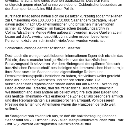
erwünschte Schaffung eines eigenen Saarbistums. Daß sich Paris
erfolgreich gegen eine Aufnahme vertriebener Ostdeutscher besonders an
der Saar sperrte, paßt ins Bild dieser Politik.
Kurz nach Kriegsende hatten sich die Besatzer kurzzeitig sogar mit Plänen
zur Umsiedlung von 100.000 bis 150.000 Saarländern getragen, ließen
davon jedoch nach US-amerikanischen und britischen Interventionen
schnell ab. Obwohl speziell im französischen Besatzungsarchiv in
Colmar/Elsaß eine Menge Akten aufbewahrt wurden, ist die Quellenlage in
bezug auf die Ausweisungspolitik dünn. Listen mit den betroffenen
Personen existieren nicht (mehr), viele Akten wurden vernichtet.
Schlechtes Prestige der französischen Besatzer
Doch auch die wenigen verbliebenen Informationen fügen sich nicht in das
Bild ein, das so manche heutige Historiker von der französischen
Besatzungspolitik skizzieren. Vor dem Hintergrund der späteren "deutsch-
französischen Freundschaft" bescheinigen sie dem westlichen Nachbarn, in
ihrer Zone sowie im Saarland eine eigenständige Reform- und
Demokratisierungspolitik betrieben zu haben, die vielfach weiter gereicht
habe als in der amerikanischen und der britischen Zone. Die
verschiedensten Repressionen finden dabei nur am Rande Erwähnung.
Desgleichen die Tatsache, daß die französische Besatzungsmacht in
Westdeutschland alles andere als beliebt war; ihre sich über Baden und
das heutige Rheinland-Pfalz erstreckende Zone galt als besonders ärmlich
und ihre Repräsentanten als ausgesprochen arrogant. Vom besseren
Prestige der Briten und Amerikaner waren die Franzosen de facto weit
entfernt.
Im Saargebiet sah es ähnlich aus, so daß die Volksbefragung über das
Saar-Statut am 23. Oktober 1955 - allen Manipulationsversuchen zum Trotz
- mit 67,7 Prozent klar zugunsten Deutschlands ausfiel.