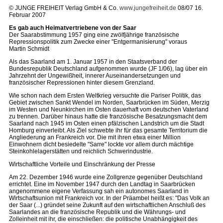
© JUNGE FREIHEIT Verlag GmbH & Co.
www.jungefreiheit.de
08/07 16.
Februar 2007
Es gab auch Heimatvertriebene von der Saar
Der Saarabstimmung 1957 ging eine zwölfjährige französische
Repressionspolitik zum Zwecke einer "Entgermanisierung" voraus
Martin Schmidt
Als das Saarland am 1. Januar 1957 in den Staatsverband der
Bundesrepublik Deutschland aufgenommen wurde (JF 1/06), lag über ein
Jahrzehnt der Ungewißheit, innerer Auseinandersetzungen und
französischer Repressionen hinter diesem Grenzland.
Wie schon nach dem Ersten Weltkrieg versuchte die Pariser Politik, das
Gebiet zwischen Sankt Wendel im Norden, Saarbrücken im Süden, Merzig
im Westen und Neunkirchen im Osten dauerhaft vom deutschen Vaterland
zu trennen. Darüber hinaus hatte die französische Besatzungsmacht dem
Saarland nach 1945 im Osten einen pfälzischen Landstrich um die Stadt
Homburg einverleibt. Als Ziel schwebte ihr für das gesamte Territorium die
Angliederung an Frankreich vor. Die mit ihren etwa einer Million
Einwohnern dicht besiedelte "Sarre" lockte vor allem durch mächtige
Steinkohlelagerstätten und reichlich Schwerindustrie.
Wirtschaftliche Vorteile und Einschränkung der Presse
Am 22. Dezember 1946 wurde eine Zollgrenze gegenüber Deutschland
errichtet. Eine im November 1947 durch den Landtag in Saarbrücken
angenommene eigene Verfassung sah ein autonomes Saarland in
Wirtschaftsunion mit Frankreich vor. In der Präambel heißt es: "Das Volk an
der Saar (...) gründet seine Zukunft auf den wirtschaftlichen Anschluß des
Saarlandes an die französische Republik und die Währungs- und
Zolleinheit mit ihr, die einschließen: die politische Unabhängigkeit des