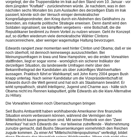
vorgelegt, der die Truppenstärke im Irak auf den Stand vom 10. Januar - vor
dem jüngsten "Kraftakt" - zurücknehmen würde. Je nachdem, was in den
nächsten sechs Monaten bis zum Auslaufen des derzeitigen Etats im Irak
passiert, könnte sich der Versuch einiger demokratischer
Kongreßabgeordneter, den Krieg durch ein Abdrehen des Geldhahns zu
beenden, als riskante politische Strategie erweisen. Denn damit wird den
Soldaten signalisiert, sie kämpften vergebens - eine Botschaft, die die
Republikaner bestimmt zu ihrem Vorteil zu nutzen wissen. Geht ihr Konzept
auf, so dürften wiederum viele demokratische Wähler Clintons
nuancenreichere, aber weniger wagemutige Haltung bevorzugen.
Edwards rangiert zwar momentan weit hinter Clinton und Obama; daß er sie
noch überholt, ist dennoch keineswegs auszuschließen. Bei
Meinungsumfragen in Iowa und New Hampshire, wo die ersten Vorwahlen
stattfinden, liegt er sogar vorne - womöglich ein sicherer Indikator der
derzeitigen Situation, da landesweite Umfragen mehr über den
Bekanntheitsgrad der Kandidaten als über zukünftiges Wahlverhalten
aussagen. Praktisch führt er Wahlkampf, seit John Kerry 2004 gegen Bush
knapp unterlag. Nach seiner Kandidatur um die Vizepräsidentschaft ist
Edwards durch die Welt gereist und hat sich als Staatsmann bewährt. Er
wirkt sympathisch, strahlt Intelligenz, Jugend und Charme aus - hätte sich
Obama nicht ins Rennen katapultiert, gölte Edwards als die klare Alternative
zu Hillary.
Die Vorwahlen können noch Überraschungen bringen
Seit Bushs Amtsantritt haben wohlhabende Amerikaner ihre finanzielle
Situation enorm verbessern können, während die Vermögen der
Mittelschicht kaum gewachsen sind. Mit seiner Rhetorik von den "Zwei
Amerikas" hat sich Edwards die - nur teilweise zutreffende - Wahrnehmung
zunutze gemacht, daß Bushs Steuersenkungen vornehmlich den Reichen
zugute kommen. Zu einer Art "Mittelschichtenpopulismus" verfestigt, bildet