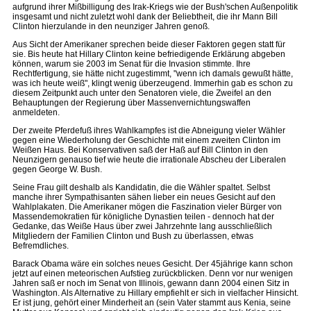
aufgrund ihrer Mißbilligung des Irak-Kriegs wie der Bush'schen Außenpolitik
insgesamt und nicht zuletzt wohl dank der Beliebtheit, die ihr Mann Bill
Clinton hierzulande in den neunziger Jahren genoß.
Aus Sicht der Amerikaner sprechen beide dieser Faktoren gegen statt für
sie. Bis heute hat Hillary Clinton keine befriedigende Erklärung abgeben
können, warum sie 2003 im Senat für die Invasion stimmte. Ihre
Rechtfertigung, sie hätte nicht zugestimmt, "wenn ich damals gewußt hätte,
was ich heute weiß", klingt wenig überzeugend. Immerhin gab es schon zu
diesem Zeitpunkt auch unter den Senatoren viele, die Zweifel an den
Behauptungen der Regierung über Massenvernichtungswaffen
anmeldeten.
Der zweite Pferdefuß ihres Wahlkampfes ist die Abneigung vieler Wähler
gegen eine Wiederholung der Geschichte mit einem zweiten Clinton im
Weißen Haus. Bei Konservativen saß der Haß auf Bill Clinton in den
Neunzigern genauso tief wie heute die irrationale Abscheu der Liberalen
gegen George W. Bush.
Seine Frau gilt deshalb als Kandidatin, die die Wähler spaltet. Selbst
manche ihrer Sympathisanten sähen lieber ein neues Gesicht auf den
Wahlplakaten. Die Amerikaner mögen die Faszination vieler Bürger von
Massendemokratien für königliche Dynastien teilen - dennoch hat der
Gedanke, das Weiße Haus über zwei Jahrzehnte lang ausschließlich
Mitgliedern der Familien Clinton und Bush zu überlassen, etwas
Befremdliches.
Barack Obama wäre ein solches neues Gesicht. Der 45jährige kann schon
jetzt auf einen meteorischen Aufstieg zurückblicken. Denn vor nur wenigen
Jahren saß er noch im Senat von Illinois, gewann dann 2004 einen Sitz in
Washington. Als Alternative zu Hillary empfiehlt er sich in vielfacher Hinsicht.
Er ist jung, gehört einer Minderheit an (sein Vater stammt aus Kenia, seine