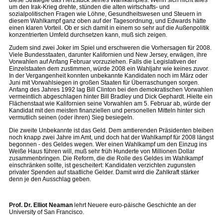
diese Strategie das Herzstück seines Wahlkampfes. Wenn sich nicht alles
um den Irak-Krieg drehte, stünden die alten wirtschafts- und
sozialpolitischen Fragen wie Löhne, Gesundheitswesen und Steuern in
diesem Wahlkampf ganz oben auf der Tagesordnung, und Edwards hätte
einen klaren Vorteil. Ob er sich damit in einem so sehr auf die Außenpolitik
konzentrierten Umfeld durchsetzen kann, muß sich zeigen.
Zudem sind zwei Joker im Spiel und erschweren die Vorhersagen für 2008.
Viele Bundesstaaten, darunter Kalifornien und New Jersey, erwägen, ihre
Vorwahlen auf Anfang Februar vorzuziehen. Falls die Legislativen der
Einzelstaaten dem zustimmen, würde 2008 ein Wahljahr wie keines zuvor.
In der Vergangenheit konnten unbekannte Kandidaten noch im März oder
Juni mit Vorwahlsiegen in großen Staaten für Überraschungen sorgen.
Anfang des Jahres 1992 lag Bill Clinton bei den demokratischen Vorwahlen
vermeintlich abgeschlagen hinter Bill Bradley und Dick Gephardt. Hielte ein
Flächenstaat wie Kalifornien seine Vorwahlen am 5. Februar ab, würde der
Kandidat mit den meisten finanziellen und personellen Mitteln hinter sich
vermutlich seinen (oder ihren) Sieg besiegeln.
Die zweite Unbekannte ist das Geld. Dem amtierenden Präsidenten bleiben
noch knapp zwei Jahre im Amt, und doch hat der Wahlkampf für 2008 längst
begonnen - des Geldes wegen. Wer einen Wahlkampf um den Einzug ins
Weiße Haus führen will, muß sehr früh Hunderte von Millionen Dollar
zusammenbringen. Die Reform, die die Rolle des Geldes im Wahlkampf
einschränken sollte, ist gescheitert: Kandidaten verzichten zugunsten
privater Spenden auf staatliche Gelder. Damit wird die Zahlkraft stärker
denn je den Ausschlag geben.
Prof. Dr. Elliot Neaman
lehrt Neuere euro-päische Geschichte an der
University of San Francisco.