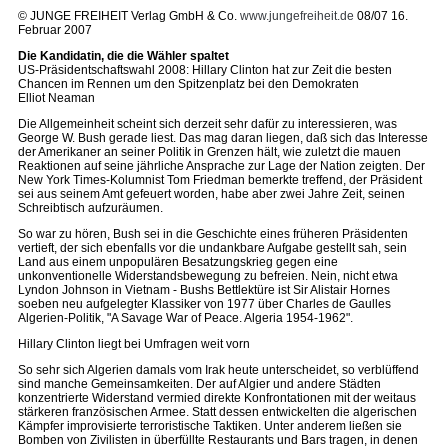
© JUNGE FREIHEIT Verlag GmbH & Co.
www.jungefreiheit.de
08/07 16.
Februar 2007
Die Kandidatin, die die Wähler spaltet
US-Präsidentschaftswahl 2008: Hillary Clinton hat zur Zeit die besten
Chancen im Rennen um den Spitzenplatz bei den Demokraten
Elliot Neaman
Die Allgemeinheit scheint sich derzeit sehr dafür zu interessieren, was
George W. Bush gerade liest. Das mag daran liegen, daß sich das Interesse
der Amerikaner an seiner Politik in Grenzen hält, wie zuletzt die mauen
Reaktionen auf seine jährliche Ansprache zur Lage der Nation zeigten. Der
New York Times-Kolumnist Tom Friedman bemerkte treffend, der Präsident
sei aus seinem Amt gefeuert worden, habe aber zwei Jahre Zeit, seinen
Schreibtisch aufzuräumen.
So war zu hören, Bush sei in die Geschichte eines früheren Präsidenten
vertieft, der sich ebenfalls vor die undankbare Aufgabe gestellt sah, sein
Land aus einem unpopulären Besatzungskrieg gegen eine
unkonventionelle Widerstandsbewegung zu befreien. Nein, nicht etwa
Lyndon Johnson in Vietnam - Bushs Bettlektüre ist Sir Alistair Hornes
soeben neu aufgelegter Klassiker von 1977 über Charles de Gaulles
Algerien-Politik, "A Savage War of Peace. Algeria 1954-1962".
Hillary Clinton liegt bei Umfragen weit vorn
So sehr sich Algerien damals vom Irak heute unterscheidet, so verblüffend
sind manche Gemeinsamkeiten. Der auf Algier und andere Städten
konzentrierte Widerstand vermied direkte Konfrontationen mit der weitaus
stärkeren französischen Armee. Statt dessen entwickelten die algerischen
Kämpfer improvisierte terroristische Taktiken. Unter anderem ließen sie
Bomben von Zivilisten in überfüllte Restaurants und Bars tragen, in denen