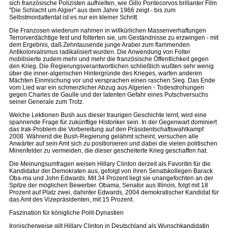
sich französische Polizisten aufhielten, wie Gillo Pontecorvos brillanter Film
"Die Schlacht um Algier" aus dem Jahre 1966 zeigt - bis zum
Selbstmordattentat ist es nur ein kleiner Schritt.
Die Franzosen wiederum nahmen in willkürlichen Massenverhaftungen
Terrorverdächtige fest und folterten sie, um Geständnisse zu erzwingen - mit
dem Ergebnis, daß Zehntausende junge Araber zum flammenden
Antikolonialismus radikalisiert wurden. Die Anwendung von Folter
mobilisierte zudem mehr und mehr die französische Öffentlichkeit gegen
den Krieg. Die Regierungsverantwortlichen schließlich wußten sehr wenig
über die inner-algerischen Hintergründe des Krieges, warfen anderen
Mächten Einmischung vor und versprachen einen raschen Sieg. Das Ende
vom Lied war ein schmerzlicher Abzug aus Algerien - Todesdrohungen
gegen Charles de Gaulle und der latenten Gefahr eines Putschversuchs
seiner Generale zum Trotz.
Welche Lektionen Bush aus dieser traurigen Geschichte lernt, wird eine
spannende Frage für zukünftige Historiker sein. In der Gegenwart dominiert
das Irak-Problem die Vorbereitung auf den Präsidentschaftswahlkampf
2008. Während die Bush-Regierung gelähmt scheint, versuchen alle
Anwärter auf sein Amt sich zu positionieren und dabei die vielen politischen
Minenfelder zu vermeiden, die dieser gescheiterte Krieg geschaffen hat.
Die Meinungsumfragen weisen Hillary Clinton derzeit als Favoritin für die
Kandidatur der Demokraten aus, gefolgt von ihren Senatskollegen Barack
Oba-ma und John Edwards. Mit 34 Prozent liegt sie unangefochten an der
Spitze der möglichen Bewerber. Obama, Senator aus Illinois, folgt mit 18
Prozent auf Platz zwei, dahinter Edwards, 2004 demokratischer Kandidat für
das Amt des Vizepräsidenten, mit 15 Prozent.
Faszination für königliche Polit-Dynastien
Ironischerweise gilt Hillary Clinton in Deutschland als Wunschkandidatin