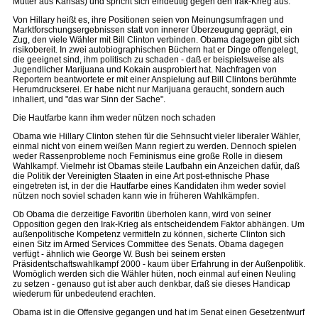
Mutter aus Kansas) und spricht sich eindeutig gegen den Irak-Krieg aus.
Von Hillary heißt es, ihre Positionen seien von Meinungsumfragen und
Marktforschungsergebnissen statt von innerer Überzeugung geprägt, ein
Zug, den viele Wähler mit Bill Clinton verbinden. Obama dagegen gibt sich
risikobereit. In zwei autobiographischen Büchern hat er Dinge offengelegt,
die geeignet sind, ihm politisch zu schaden - daß er beispielsweise als
Jugendlicher Marijuana und Kokain ausprobiert hat. Nachfragen von
Reportern beantwortete er mit einer Anspielung auf Bill Clintons berühmte
Herumdruckserei. Er habe nicht nur Marijuana geraucht, sondern auch
inhaliert, und "das war Sinn der Sache".
Die Hautfarbe kann ihm weder nützen noch schaden
Obama wie Hillary Clinton stehen für die Sehnsucht vieler liberaler Wähler,
einmal nicht von einem weißen Mann regiert zu werden. Dennoch spielen
weder Rassenprobleme noch Feminismus eine große Rolle in diesem
Wahlkampf. Vielmehr ist Obamas steile Laufbahn ein Anzeichen dafür, daß
die Politik der Vereinigten Staaten in eine Art post-ethnische Phase
eingetreten ist, in der die Hautfarbe eines Kandidaten ihm weder soviel
nützen noch soviel schaden kann wie in früheren Wahlkämpfen.
Ob Obama die derzeitige Favoritin überholen kann, wird von seiner
Opposition gegen den Irak-Krieg als entscheidendem Faktor abhängen. Um
außenpolitische Kompetenz vermitteln zu können, sicherte Clinton sich
einen Sitz im Armed Services Committee des Senats. Obama dagegen
verfügt - ähnlich wie George W. Bush bei seinem ersten
Präsidentschaftswahlkampf 2000 - kaum über Erfahrung in der Außenpolitik.
Womöglich werden sich die Wähler hüten, noch einmal auf einen Neuling
zu setzen - genauso gut ist aber auch denkbar, daß sie dieses Handicap
wiederum für unbedeutend erachten.
Obama ist in die Offensive gegangen und hat im Senat einen Gesetzentwurf