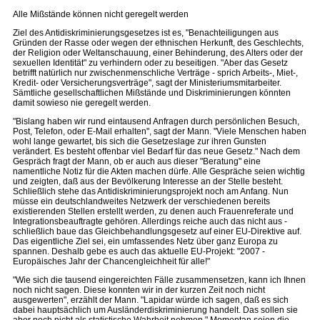
Alle Mißstände können nicht geregelt werden
Ziel des Antidiskriminierungsgesetzes ist es, "Benachteiligungen aus
Gründen der Rasse oder wegen der ethnischen Herkunft, des Geschlechts,
der Religion oder Weltanschauung, einer Behinderung, des Alters oder der
sexuellen Identität" zu verhindern oder zu beseitigen. "Aber das Gesetz
betrifft natürlich nur zwischenmenschliche Verträge - sprich Arbeits-, Miet-,
Kredit- oder Versicherungsverträge", sagt der Ministeriumsmitarbeiter.
Sämtliche gesellschaftlichen Mißstände und Diskriminierungen könnten
damit sowieso nie geregelt werden.
"Bislang haben wir rund eintausend Anfragen durch persönlichen Besuch,
Post, Telefon, oder E-Mail erhalten", sagt der Mann. "Viele Menschen haben
wohl lange gewartet, bis sich die Gesetzeslage zur ihren Gunsten
verändert. Es besteht offenbar viel Bedarf für das neue Gesetz." Nach dem
Gespräch fragt der Mann, ob er auch aus dieser "Beratung" eine
namentliche Notiz für die Akten machen dürfe. Alle Gespräche seien wichtig
und zeigten, daß aus der Bevölkerung Interesse an der Stelle besteht.
Schließlich stehe das Antidiskriminierungsprojekt noch am Anfang. Nun
müsse ein deutschlandweites Netzwerk der verschiedenen bereits
existierenden Stellen erstellt werden, zu denen auch Frauenreferate und
Integrationsbeauftragte gehören. Allerdings reiche auch das nicht aus -
schließlich baue das Gleichbehandlungsgesetz auf einer EU-Direktive auf.
Das eigentliche Ziel sei, ein umfassendes Netz über ganz Europa zu
spannen. Deshalb gebe es auch das aktuelle EU-Projekt: "2007 -
Europäisches Jahr der Chancengleichheit für alle!"
"Wie sich die tausend eingereichten Fälle zusammensetzen, kann ich Ihnen
noch nicht sagen. Diese konnten wir in der kurzen Zeit noch nicht
ausgewerten", erzählt der Mann. "Lapidar würde ich sagen, daß es sich
dabei hauptsächlich um Ausländerdiskriminierung handelt. Das sollen sie