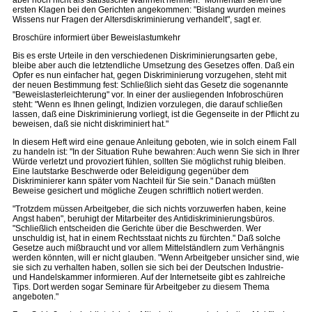
aber noch nicht als statistische Wahrheit nehmen." Momentan seien die
ersten Klagen bei den Gerichten angekommen: "Bislang wurden meines
Wissens nur Fragen der Altersdiskriminierung verhandelt", sagt er.
Broschüre informiert über Beweislastumkehr
Bis es erste Urteile in den verschiedenen Diskriminierungsarten gebe,
bleibe aber auch die letztendliche Umsetzung des Gesetzes offen. Daß ein
Opfer es nun einfacher hat, gegen Diskriminierung vorzugehen, steht mit
der neuen Bestimmung fest: Schließlich sieht das Gesetz die sogenannte
"Beweislasterleichterung" vor. In einer der ausliegenden Infobroschüren
steht: "Wenn es Ihnen gelingt, Indizien vorzulegen, die darauf schließen
lassen, daß eine Diskriminierung vorliegt, ist die Gegenseite in der Pflicht zu
beweisen, daß sie nicht diskriminiert hat."
In diesem Heft wird eine genaue Anleitung geboten, wie in solch einem Fall
zu handeln ist: "In der Situation Ruhe bewahren: Auch wenn Sie sich in Ihrer
Würde verletzt und provoziert fühlen, sollten Sie möglichst ruhig bleiben.
Eine lautstarke Beschwerde oder Beleidigung gegenüber dem
Diskriminierer kann später vom Nachteil für Sie sein." Danach müßten
Beweise gesichert und mögliche Zeugen schriftlich notiert werden.
"Trotzdem müssen Arbeitgeber, die sich nichts vorzuwerfen haben, keine
Angst haben", beruhigt der Mitarbeiter des Antidiskriminierungsbüros.
"Schließlich entscheiden die Gerichte über die Beschwerden. Wer
unschuldig ist, hat in einem Rechtsstaat nichts zu fürchten." Daß solche
Gesetze auch mißbraucht und vor allem Mittelständlern zum Verhängnis
werden könnten, will er nicht glauben. "Wenn Arbeitgeber unsicher sind, wie
sie sich zu verhalten haben, sollen sie sich bei der Deutschen Industrie-
und Handelskammer informieren. Auf der Internetseite gibt es zahlreiche
Tips. Dort werden sogar Seminare für Arbeitgeber zu diesem Thema
angeboten."