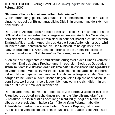
© JUNGE FREIHEIT Verlag GmbH & Co.
www.jungefreiheit.de
08/07 16.
Februar 2007
"Kommen Sie doch in einem halben Jahr wieder"
Gleichbehandlungsgesetz: Das Bundesfamilienministerium hat eine Stelle
eingerichtet, bei der Bürger angebliche Diskriminierungen melden können
Anni Mursula
Der Berliner Alexanderplatz gleicht einer Baustelle. Die Fassaden der alten
DDR-Plattenbauten sehen heruntergekommen aus. Auch das Gebäude, in
dem sich das Bundesfamilienministerium befindet, macht nicht den besten
Eindruck. Alles hat den Anschein des Halbfertigen. Äußerlich marode, wird
im Inneren auf Hochtouren saniert. Das Ministerium belegt fast einen
ganzen Häuserblock: Am Gehsteig reihen sich die unterschiedlichsten
Beratungsstellen und "Infotheken" für Senioren, Frauen und Jugend.
Auch die neu eingerichtete Antidiskriminierungsstelle des Bundes vermittelt
noch den Eindruck eines Provisoriums. Im sechsten Stock des Gebäudes
sitzen seit dem Inkrafttreten des "Allgemeinen Gleichbehandlungsgesetzes"
im vergangenen August 19 Mitarbeiter. Die Räume sind auch nach einem
halben Jahr nur spärlich eingerichtet: Es gibt keine Regale, an den Wänden
hängen keine Bilder, auf den Tischen liegen keine Papiere oder Akten. In
dem Büro, wo Bürger ihr Leid klagen können, wenn sie sich diskriminiert
fühlen, ist nicht einmal der Rechner an.
Der einsame Besucher wird hier begeistert von einem Mitarbeiter mittleren
Alters begrüßt. Sofort entschuldigt er sich für die "Unvollständigkeit" der
Büroräume. "Es ist hier alles noch lange nicht fertig", sagt der Mann. "Uns
gibt es ja erst seit einem halben Jahr." Seit Anfang Februar habe die
Anlaufstelle überhaupt erst eine Leiterin, Martina Köppen, bekommen.
"Auch sie muß erst richtig ankommen. Das dauert ja auch seine Zeit", sagt
er.