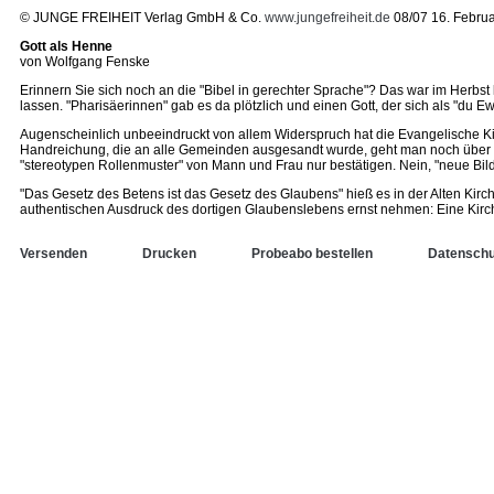
© JUNGE FREIHEIT Verlag GmbH & Co.
www.jungefreiheit.de
08/07 16. Febru
Gott als Henne
von Wolfgang Fenske
Erinnern Sie sich noch an die "Bibel in gerechter Sprache"? Das war im Herbst
lassen. "Pharisäerinnen" gab es da plötzlich und einen Gott, der sich als "du Ewi
Augenscheinlich unbeeindruckt von allem Widerspruch hat die Evangelische Kirch
Handreichung, die an alle Gemeinden ausgesandt wurde, geht man noch über di
"stereotypen Rollenmuster" von Mann und Frau nur bestätigen. Nein, "neue Bil
"Das Gesetz des Betens ist das Gesetz des Glaubens" hieß es in der Alten Kirch
authentischen Ausdruck des dortigen Glaubenslebens ernst nehmen: Eine Kirche, 
Versenden
Drucken
Probeabo bestellen
Datenschu