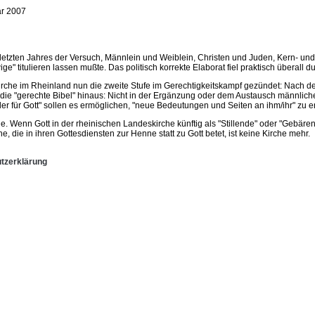
ar 2007
 letzten Jahres der Versuch, Männlein und Weiblein, Christen und Juden, Kern- und
ge" titulieren lassen mußte. Das politisch korrekte Elaborat fiel praktisch überall 
e im Rheinland nun die zweite Stufe im Gerechtigkeitskampf gezündet: Nach der "Bi
e "gerechte Bibel" hinaus: Nicht in der Ergänzung oder dem Austausch männlicher
der für Gott" sollen es ermöglichen, "neue Bedeutungen und Seiten an ihm/ihr" zu
e. Wenn Gott in der rheinischen Landeskirche künftig als "Stillende" oder "Gebären
die in ihren Gottesdiensten zur Henne statt zu Gott betet, ist keine Kirche mehr.
tzerklärung