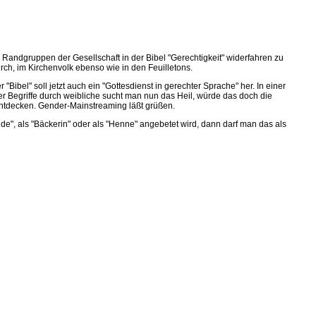
 Randgruppen der Gesellschaft in der Bibel "Gerechtigkeit" widerfahren zu
durch, im Kirchenvolk ebenso wie in den Feuilletons.
bel" soll jetzt auch ein "Gottesdienst in gerechter Sprache" her. In einer
 Begriffe durch weibliche sucht man nun das Heil, würde das doch die
 entdecken. Gender-Mainstreaming läßt grüßen.
de", als "Bäckerin" oder als "Henne" angebetet wird, dann darf man das als