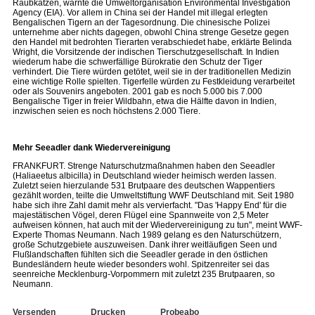
Raubkatzen, warnte die Umweltorganisation Environmental Investigation
Agency (EIA). Vor allem in China sei der Handel mit illegal erlegten
Bengalischen Tigern an der Tagesordnung. Die chinesische Polizei
unternehme aber nichts dagegen, obwohl China strenge Gesetze gegen
den Handel mit bedrohten Tierarten verabschiedet habe, erklärte Belinda
Wright, die Vorsitzende der indischen Tierschutzgesellschaft. In Indien
wiederum habe die schwerfällige Bürokratie den Schutz der Tiger
verhindert. Die Tiere würden getötet, weil sie in der traditionellen Medizin
eine wichtige Rolle spielten. Tigerfelle würden zu Festkleidung verarbeitet
oder als Souvenirs angeboten. 2001 gab es noch 5.000 bis 7.000
Bengalische Tiger in freier Wildbahn, etwa die Hälfte davon in Indien,
inzwischen seien es noch höchstens 2.000 Tiere.
Mehr Seeadler dank Wiedervereinigung
FRANKFURT. Strenge Naturschutzmaßnahmen haben den Seeadler
(Haliaeetus albicilla) in Deutschland wieder heimisch werden lassen.
Zuletzt seien hierzulande 531 Brutpaare des deutschen Wappentiers
gezählt worden, teilte die Umweltstiftung WWF Deutschland mit. Seit 1980
habe sich ihre Zahl damit mehr als vervierfacht. "Das 'Happy End' für die
majestätischen Vögel, deren Flügel eine Spannweite von 2,5 Meter
aufweisen können, hat auch mit der Wiedervereinigung zu tun", meint WWF-
Experte Thomas Neumann. Nach 1989 gelang es den Naturschützern,
große Schutzgebiete auszuweisen. Dank ihrer weitläufigen Seen und
Flußlandschaften fühlten sich die Seeadler gerade in den östlichen
Bundesländern heute wieder besonders wohl. Spitzenreiter sei das
seenreiche Mecklenburg-Vorpommern mit zuletzt 235 Brutpaaren, so
Neumann.
Versenden
Drucken
Probeabo