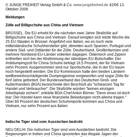
© JUNGE FREIHEIT Verlag GmbH & Co.
www.jungefreiheit.de
42/06 13.
Oktober 2006
Meldungen
Zölle auf Billigschuhe aus China und Vietnam
BRÜSSEL. Die EU erhebt für die nächsten zwei Jahre Strafzölle auf
Billigschuhe aus China und Vietnam. Darauf einigten sich letzte Woche die
25 EU-Staaten in Brüssel. Angeführt von Italien, wo es noch viele
mittelständische Schuhhersteller gibt, stimmten auch Spanien, Portugal und
andere Süd- und Ostländer für die Zölle. Deutschland, Großbritannien und
mehrere Nordwest-EU-Länder votierten dagegen. Österreich und Zypern
enthielten sich bei der Abstimmung der ständigen EU-Botschafter. Der
Antidumpingzoll für China-Schuhe beträgt 16,5 Prozent, der für Vietnam
zehn Prozent. Ausgenommen sind nur Sportschuhe, die in der EU kaum
noch hergestellt werden. Die EU-Kommission hatte den beiden Ländern
wettbewerbsschädigende Dumpingpreise vorgeworfen und sogar Zölle für
fünf Jahre gefordert. Der Bundesverband des Deutschen Groß- und
Außenhandels (BGA) bezeichnete den Beschluß als "schwarzen Tag für
Handel und Verbraucher". Die Strafzölle würden "keinen einzigen
Arbeitsplatz sichern", erklärte BGA-Chef Anton Börner. "Denn eines ist doch
klar: Der Handel kann neue finanzielle Belastungen nicht alleine tragen."
Über 60 Prozent der deutschen Schuhimporte kommen aus China und
Vietnam, nur zehn Prozent aus Italien.
Indische Tiger sind vom Aussterben bedroht
NEU DELHI. Die indischen Tiger sind vom Aussterben bedroht. Die
Regierungen in Indien und China ignorierten das illegale Jagen der