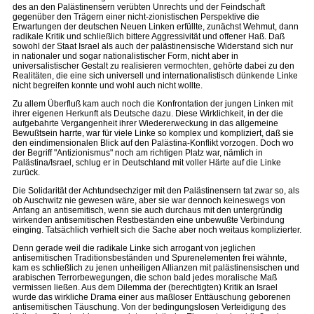
des an den Palästinensern verübten Unrechts und der Feindschaft
gegenüber den Trägern einer nicht-zionistischen Perspektive die
Erwartungen der deutschen Neuen Linken erfüllte, zunächst Wehmut, dann
radikale Kritik und schließlich bittere Aggressivität und offener Haß. Daß
sowohl der Staat Israel als auch der palästinensische Widerstand sich nur
in nationaler und sogar nationalistischer Form, nicht aber in
universalistischer Gestalt zu realisieren vermochten, gehörte dabei zu den
Realitäten, die eine sich universell und internationalistisch dünkende Linke
nicht begreifen konnte und wohl auch nicht wollte.
Zu allem Überfluß kam auch noch die Konfrontation der jungen Linken mit
ihrer eigenen Herkunft als Deutsche dazu. Diese Wirklichkeit, in der die
aufgebahrte Vergangenheit ihrer Wiedererweckung in das allgemeine
Bewußtsein harrte, war für viele Linke so komplex und kompliziert, daß sie
den eindimensionalen Blick auf den Palästina-Konflikt vorzogen. Doch wo
der Begriff "Antizionismus" noch am richtigen Platz war, nämlich in
Palästina/Israel, schlug er in Deutschland mit voller Härte auf die Linke
zurück.
Die Solidarität der Achtundsechziger mit den Palästinensern tat zwar so, als
ob Auschwitz nie gewesen wäre, aber sie war dennoch keineswegs von
Anfang an antisemitisch, wenn sie auch durchaus mit den untergründig
wirkenden antisemitischen Restbeständen eine unbewußte Verbindung
einging. Tatsächlich verhielt sich die Sache aber noch weitaus komplizierter.
Denn gerade weil die radikale Linke sich arrogant von jeglichen
antisemitischen Traditionsbeständen und Spurenelementen frei wähnte,
kam es schließlich zu jenen unheiligen Allianzen mit palästinensischen und
arabischen Terrorbewegungen, die schon bald jedes moralische Maß
vermissen ließen. Aus dem Dilemma der (berechtigten) Kritik an Israel
wurde das wirkliche Drama einer aus maßloser Enttäuschung geborenen
antisemitischen Täuschung. Von der bedingungslosen Verteidigung des