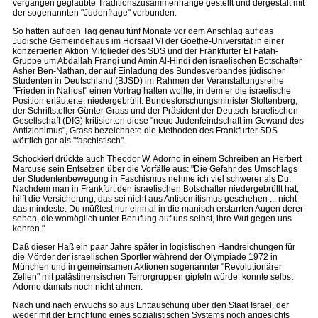
vergangen geglaubte Traditionszusammenhänge gestellt und dergestalt mit
der sogenannten "Judenfrage" verbunden.
So hatten auf den Tag genau fünf Monate vor dem Anschlag auf das
Jüdische Gemeindehaus im Hörsaal VI der Goethe-Universität in einer
konzertierten Aktion Mitglieder des SDS und der Frankfurter El Fatah-
Gruppe um Abdallah Frangi und Amin Al-Hindi den israelischen Botschafter
Asher Ben-Nathan, der auf Einladung des Bundesverbandes jüdischer
Studenten in Deutschland (BJSD) im Rahmen der Veranstaltungsreihe
"Frieden in Nahost" einen Vortrag halten wollte, in dem er die israelische
Position erläuterte, niedergebrüllt. Bundesforschungsminister Stoltenberg,
der Schriftsteller Günter Grass und der Präsident der Deutsch-Israelischen
Gesellschaft (DIG) kritisierten diese "neue Judenfeindschaft im Gewand des
Antizionimus", Grass bezeichnete die Methoden des Frankfurter SDS
wörtlich gar als "faschistisch".
Schockiert drückte auch Theodor W. Adorno in einem Schreiben an Herbert
Marcuse sein Entsetzen über die Vorfälle aus: "Die Gefahr des Umschlags
der Studentenbewegung in Faschismus nehme ich viel schwerer als Du.
Nachdem man in Frankfurt den israelischen Botschafter niedergebrüllt hat,
hilft die Versicherung, das sei nicht aus Antisemitismus geschehen ... nicht
das mindeste. Du müßtest nur einmal in die manisch erstarrten Augen derer
sehen, die womöglich unter Berufung auf uns selbst, ihre Wut gegen uns
kehren."
Daß dieser Haß ein paar Jahre später in logistischen Handreichungen für
die Mörder der israelischen Sportler während der Olympiade 1972 in
München und in gemeinsamen Aktionen sogenannter "Revolutionärer
Zellen" mit palästinensischen Terrorgruppen gipfeln würde, konnte selbst
Adorno damals noch nicht ahnen.
Nach und nach erwuchs so aus Enttäuschung über den Staat Israel, der
weder mit der Errichtung eines sozialistischen Systems noch angesichts