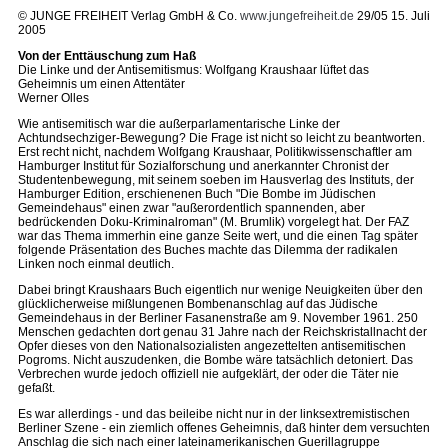
© JUNGE FREIHEIT Verlag GmbH & Co.
www.jungefreiheit.de
29/05 15. Juli
2005
Von der Enttäuschung zum Haß
Die Linke und der Antisemitismus: Wolfgang Kraushaar lüftet das
Geheimnis um einen Attentäter
Werner Olles
Wie antisemitisch war die außerparlamentarische Linke der
Achtundsechziger-Bewegung? Die Frage ist nicht so leicht zu beantworten.
Erst recht nicht, nachdem Wolfgang Kraushaar, Politikwissenschaftler am
Hamburger Institut für Sozialforschung und anerkannter Chronist der
Studentenbewegung, mit seinem soeben im Hausverlag des Instituts, der
Hamburger Edition, erschienenen Buch "Die Bombe im Jüdischen
Gemeindehaus" einen zwar "außerordentlich spannenden, aber
bedrückenden Doku-Kriminalroman" (M. Brumlik) vorgelegt hat. Der FAZ
war das Thema immerhin eine ganze Seite wert, und die einen Tag später
folgende Präsentation des Buches machte das Dilemma der radikalen
Linken noch einmal deutlich.
Dabei bringt Kraushaars Buch eigentlich nur wenige Neuigkeiten über den
glücklicherweise mißlungenen Bombenanschlag auf das Jüdische
Gemeindehaus in der Berliner Fasanenstraße am 9. November 1961. 250
Menschen gedachten dort genau 31 Jahre nach der Reichskristallnacht der
Opfer dieses von den Nationalsozialisten angezettelten antisemitischen
Pogroms. Nicht auszudenken, die Bombe wäre tatsächlich detoniert. Das
Verbrechen wurde jedoch offiziell nie aufgeklärt, der oder die Täter nie
gefaßt.
Es war allerdings - und das beileibe nicht nur in der linksextremistischen
Berliner Szene - ein ziemlich offenes Geheimnis, daß hinter dem versuchten
Anschlag die sich nach einer lateinamerikanischen Guerillagruppe