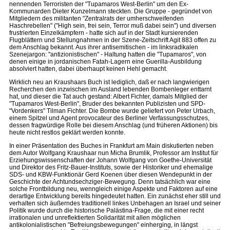
nennenden Terroristen der "Tupamaros West-Berlin" um den Ex-
Kommunarden Dieter Kunzelmann steckten. Die Gruppe - gegründet von
Mitgliedern des militanten "Zentralrats der umherschweifenden
Haschrebellen" ("High sein, frei sein, Terror muß dabei sein") und diversen
frustrierten Einzelkämpfern - hatte sich auf in der Stadt kursierenden
Flugblättern und Stellungnahmen in der Szene-Zeitschrift Agit 883 offen zu
dem Anschlag bekannt. Aus ihrer antisemitischen - im linksradikalen
Szenejargon: "antizionistischen" - Haltung hatten die "Tupamaros", von
denen einige in jordanischen Fatah-Lagern eine Guerilla-Ausbildung
absolviert hatten, dabei überhaupt keinen Hehl gemacht.
Wirklich neu an Kraushaars Buch ist lediglich, daß er nach langwierigen
Recherchen den inzwischen im Ausland lebenden Bombenleger enttarnt
hat, und dieser die Tat auch gestand: Albert Fichter, damals Mitglied der
"Tupamaros West-Berlin", Bruder des bekannten Publizisten und SPD-
"Vordenkers" Tilman Fichter. Die Bombe wurde geliefert von Peter Urbach,
einem Spitzel und Agent provocateur des Berliner Verfassungsschutzes,
dessen fragwürdige Rolle bei diesem Anschlag (und früheren Aktionen) bis
heute nicht restlos geklärt werden konnte.
In einer Präsentation des Buches in Frankfurt am Main diskutierten neben
dem Autor Wolfgang Kraushaar nun Micha Brumlik, Professor am Institut für
Erziehungswissenschaften der Johann Wolfgang von Goethe-Universität
und Direktor des Fritz-Bauer-Instituts, sowie der Historiker und ehemalige
SDS- und KBW-Funktionär Gerd Koenen über diesen Wendepunkt in der
Geschichte der Achtundsechziger-Bewegung. Denn tatsächlich war eine
solche Frontbildung neu, wenngleich einige Aspekte und Faktoren auf eine
derartige Entwicklung bereits hingedeutet hatten. Ein zunächst eher still und
verhalten sich äußerndes traditionell linkes Unbehagen an Israel und seiner
Politik wurde durch die historische Palästina-Frage, die mit einer recht
irrationalen und unreflektierten Solidarität mit allen möglichen
antikolonialistischen "Befreiungsbewegungen" einherging, in längst