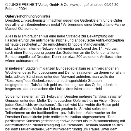
© JUNGE FREIHEIT Verlag GmbH & Co.
www.jungefreiheit.de
09/04 20.
Februar 2004
Opferverhöhnung von links
Dresden: Linksextremisten machten gegen die Gedenkfeiern für die Opfer
des alliierten Bombenterrors mobil / Verbrennung einer Deutschland-Fahne
Manuel Ochsenreiter
Alles in allem brauchen wir eine neue Strategie zur Bekämpfung der
Faschisierung! Die antiimperialistische und antideutsche Antifa-Konzeption
ist heute gescheitert ..." So ernüchternd klingt die Manöverkritik im
linksradikalen Internet-Netzwerk Indymedia am Abend des 14. Februar,
nach einer Kundgebung gegen das Gedenken an die Opfer der alliierten
Bomberangriffe auf Dresden. Denn nur etwa 200 autonome Antifaschisten
wären aufmarschiert.
In mehreren Städten im ganzen Bundesgebiet kam es am vergangenen
Wochenende zu Kundgebungen und Demonstrationen, zu denen vor allem
linksradikale Bündnisse unter dem Vorwand aufriefen, man wolle der
"Besetzung" des Gedenkens durch rechtsgerichtete Gruppen
entgegentreten. Tatsächlich geht es allerdings um das Opfergedenken
insgesamt, daraus machen die Linksextremisten keinen Hehl.
So demonstrierten am 13. Februar in Dresden mehrere "antifaschistische"
Gruppen unter dem Motto "Den deutschen Opfermythos im Visier - Gegen
jeden Geschichtsrevisionismus". Schnell wird klar, wohin die Reise geht
und wer alles ins Visier der Linken geraten ist. So wird selbst den
Teilnehmern an der traditionellen - pazifistischen - Mahnwache an der
Dresdner Frauenkirche jede redliche Motivation abgesprochen: "Der
pazifistische Konsens gedeiht nirgendwo besser als im Zusammenhang mit
der militärischen Niederschlagung Deutschlands. Deshalb handelt es sich
bei dem Frauenkirchen-Event nur vordergründig um Trauer. Unter dem