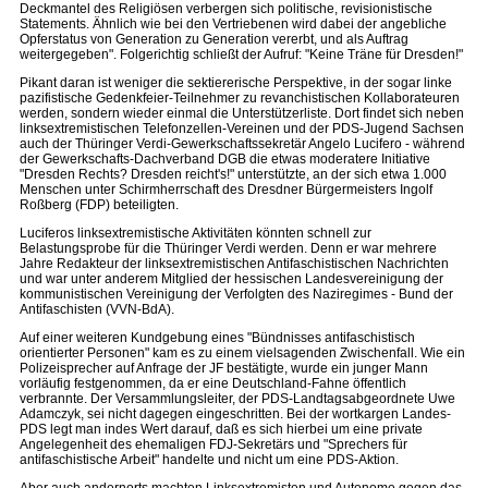
Deckmantel des Religiösen verbergen sich politische, revisionistische
Statements. Ähnlich wie bei den Vertriebenen wird dabei der angebliche
Opferstatus von Generation zu Generation vererbt, und als Auftrag
weitergegeben". Folgerichtig schließt der Aufruf: "Keine Träne für Dresden!"
Pikant daran ist weniger die sektiererische Perspektive, in der sogar linke
pazifistische Gedenkfeier-Teilnehmer zu revanchistischen Kollaborateuren
werden, sondern wieder einmal die Unterstützerliste. Dort findet sich neben
linksextremistischen Telefonzellen-Vereinen und der PDS-Jugend Sachsen
auch der Thüringer Verdi-Gewerkschaftssekretär Angelo Lucifero - während
der Gewerkschafts-Dachverband DGB die etwas moderatere Initiative
"Dresden Rechts? Dresden reicht's!" unterstützte, an der sich etwa 1.000
Menschen unter Schirmherrschaft des Dresdner Bürgermeisters Ingolf
Roßberg (FDP) beteiligten.
Luciferos linksextremistische Aktivitäten könnten schnell zur
Belastungsprobe für die Thüringer Verdi werden. Denn er war mehrere
Jahre Redakteur der linksextremistischen Antifaschistischen Nachrichten
und war unter anderem Mitglied der hessischen Landesvereinigung der
kommunistischen Vereinigung der Verfolgten des Naziregimes - Bund der
Antifaschisten (VVN-BdA).
Auf einer weiteren Kundgebung eines "Bündnisses antifaschistisch
orientierter Personen" kam es zu einem vielsagenden Zwischenfall. Wie ein
Polizeisprecher auf Anfrage der JF bestätigte, wurde ein junger Mann
vorläufig festgenommen, da er eine Deutschland-Fahne öffentlich
verbrannte. Der Versammlungsleiter, der PDS-Landtagsabgeordnete Uwe
Adamczyk, sei nicht dagegen eingeschritten. Bei der wortkargen Landes-
PDS legt man indes Wert darauf, daß es sich hierbei um eine private
Angelegenheit des ehemaligen FDJ-Sekretärs und "Sprechers für
antifaschistische Arbeit" handelte und nicht um eine PDS-Aktion.