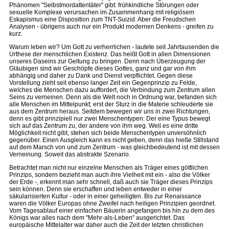
Phänomen "Selbstmordattentäter" gibt: frühkindliche Störungen oder
sexuelle Komplexe verursachen im Zusammenhang mit religiösem
Eskapismus eine Disposition zum TNT-Suizid. Aber die Freudschen
Analysen - übrigens auch nur ein Produkt modernen Denkens - greifen zu
kurz.
Warum leben wir? Um Gott zu verherrlichen - lautete seit Jahrtausenden die
Urthese der menschlichen Existenz. Das heißt Gott in allen Dimensionen
unseres Daseins zur Geltung zu bringen. Denn nach Überzeugung der
Gläubigen sind wir Geschöpfe dieses Gottes, ganz und gar von ihm
abhängig und daher zu Dank und Dienst verpflichtet. Gegen diese
Vorstellung zieht seit ebenso langer Zeit ein Gegenprinzip zu Felde,
welches die Menschen dazu auffordert, die Verbindung zum Zentrum allen
Seins zu verneinen. Denn als die Welt noch in Ordnung war, befanden sich
alle Menschen im Mittelpunkt; erst der Sturz in die Materie schleuderte sie
aus dem Zentrum heraus. Seitdem bewegen wir uns in zwei Richtungen,
denn es gibt prinzipiell nur zwei Menschentypen: Der eine Typus bewegt
sich auf das Zentrum zu, der andere von ihm weg. Weil es eine dritte
Möglichkeit nicht gibt, stehen sich beide Menschentypen unversöhnlich
gegenüber. Einen Ausgleich kann es nicht geben, denn das hieße Stillstand
auf dem Marsch von und zum Zentrum - was gleichbedeutend ist mit dessen
Verneinung. Soweit das abstrakte Szenario.
Betrachtet man nicht nur einzelne Menschen als Träger eines göttlichen
Prinzips, sondern bezieht man auch ihre Vielheit mit ein - also die Völker
der Erde -, erkennt man sehr schnell, daß auch sie Träger dieses Prinzips
sein können. Denn sie erschaffen und leben entweder in einer
säkularisierten Kultur - oder in einer geheiligten. Bis zur Renaissance
waren die Völker Europas ohne Zweifel nach heiligen Prinzipien geordnet.
Vom Tagesablauf einer einfachen Bäuerin angefangen bis hin zu dem des
Königs war alles nach dem "Mehr-als-Leben" ausgerichtet. Das
europäische Mittelalter war daher auch die Zeit der letzten christlichen