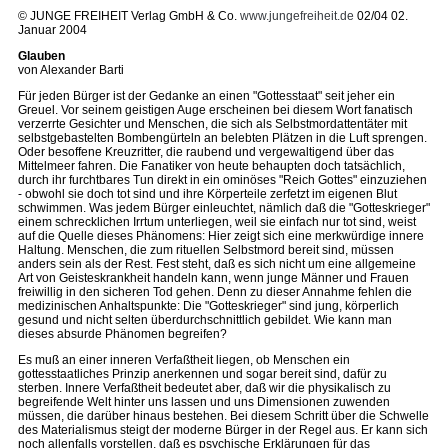
© JUNGE FREIHEIT Verlag GmbH & Co.
www.jungefreiheit.de
02/04 02.
Januar 2004
Glauben
von Alexander Barti
Für jeden Bürger ist der Gedanke an einen "Gottesstaat" seit jeher ein
Greuel. Vor seinem geistigen Auge erscheinen bei diesem Wort fanatisch
verzerrte Gesichter und Menschen, die sich als Selbstmordattentäter mit
selbstgebastelten Bombengürteln an belebten Plätzen in die Luft sprengen.
Oder besoffene Kreuzritter, die raubend und vergewaltigend über das
Mittelmeer fahren. Die Fanatiker von heute behaupten doch tatsächlich,
durch ihr furchtbares Tun direkt in ein ominöses "Reich Gottes" einzuziehen
- obwohl sie doch tot sind und ihre Körperteile zerfetzt im eigenen Blut
schwimmen. Was jedem Bürger einleuchtet, nämlich daß die "Gotteskrieger"
einem schrecklichen Irrtum unterliegen, weil sie einfach nur tot sind, weist
auf die Quelle dieses Phänomens: Hier zeigt sich eine merkwürdige innere
Haltung. Menschen, die zum rituellen Selbstmord bereit sind, müssen
anders sein als der Rest. Fest steht, daß es sich nicht um eine allgemeine
Art von Geisteskrankheit handeln kann, wenn junge Männer und Frauen
freiwillig in den sicheren Tod gehen. Denn zu dieser Annahme fehlen die
medizinischen Anhaltspunkte: Die "Gotteskrieger" sind jung, körperlich
gesund und nicht selten überdurchschnittlich gebildet. Wie kann man
dieses absurde Phänomen begreifen?
Es muß an einer inneren Verfaßtheit liegen, ob Menschen ein
gottesstaatliches Prinzip anerkennen und sogar bereit sind, dafür zu
sterben. Innere Verfaßtheit bedeutet aber, daß wir die physikalisch zu
begreifende Welt hinter uns lassen und uns Dimensionen zuwenden
müssen, die darüber hinaus bestehen. Bei diesem Schritt über die Schwelle
des Materialismus steigt der moderne Bürger in der Regel aus. Er kann sich
noch allenfalls vorstellen, daß es psychische Erklärungen für das