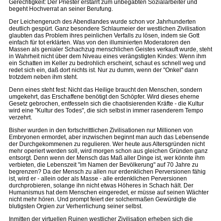
Gerechtigkeit: Der Priester erstarrt zum unbegabten Sozialarbeiter und
begeht Hochverrat an seiner Berufung.
Der Leichengeruch des Abendlandes wurde schon vor Jahrhunderten
deutlich gespürt. Ganz besondere Schlaumeier der westlichen Zivilisation
glaubten das Problem ihres peinlichen Verfalls zu lösen, indem sie Gott
einfach für tot erklärten. Was von den illuminierten Moderatoren den
Massen als genialer Schachzug menschlichen Geistes verkauft wurde, steht
in Wahrheit nicht über dem Niveau eines verängstigten Kindes: Wenn ihm
ein Schatten im Keller zu bedrohlich erscheint, schaut es schnell weg und
redet sich ein, daß dort nichts ist. Nur zu dumm, wenn der "Onkel" dann
trotzdem neben ihm steht.
Denn eines steht fest: Nicht das Heilige braucht den Menschen, sondern
umgekehrt, das Erschaffene benötigt den Schöpfer. Wird dieses eherne
Gesetz gebrochen, entfesseln sich die chaotisierenden Kräfte - die Kultur
wird eine "Kultur des Todes", die sich selbst in immer rasenderem Tempo
verzehrt.
Bisher wurden in den fortschrittlichen Zivilisationen nur Millionen von
Embryonen ermordet, aber inzwischen beginnt man auch das Lebensende
der Durchgekommenen zu regulieren. Wer heute aus Altersgründen nicht
mehr operiert werden soll, wird morgen schon aus gleichen Gründen ganz
entsorgt. Denn wenn der Mensch das Maß aller Dinge ist, wer könnte ihm
verbieten, die Lebenszeit "im Namen der Bevölkerung" auf 70 Jahre zu
begrenzen? Da der Mensch zu allen nur erdenklichen Perversionen fähig
ist, wird er - allein oder als Masse - alle erdenklichen Perversionen
durchprobieren, solange ihn nicht etwas Höheres in Schach hält. Der
Humanismus hat dem Menschen eingeredet, er müsse auf seinen Wächter
nicht mehr hören. Und prompt feiert der solchermaßen Gewürdigte die
blutigsten Orgien zur Verherrlichung seiner selbst.
Inmitten der virtuellen Ruinen westlicher Zivilisation erheben sich die