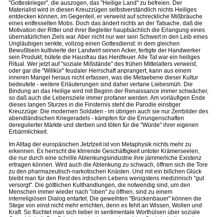
"Gotteskrieger", die auszogen, das "Heilige Land" zu befreien. Der
Materialist wird in diesen Kreuzzügen selbstverständlich nichts Heiliges
entdecken können, im Gegenteil, er verweist auf schreckliche Mißbräuche
eines entfesselten Mobs. Doch das ändert nichts an der Tatsache, daß die
Motivation der Ritter und ihrer Begleiter hauptsächlich die Erlangung eines
übernatürlichen Ziels war. Aber nicht nur wer sein Schwert in den Leib eines
Ungläubigen senkte, vollzog einen Gottesdienst: in dem gleichen
Bewußtsein kultivierte der Landwirt seinen Acker, fertigte der Handwerker
sein Produkt, hütete die Hausfrau das Herdfeuer. Alle Tat war ein heiliges
Ritual. Wer jetzt auf "soziale Mißstände" des frühen Mittelalters verweist,
oder gar die "Willkür" feudaler Herrschaft anprangert, kann aus einem
inneren Mangel heraus nicht erfassen, was die Metaebene dieser Kultur
bedeutete - weitere Erläuterungen sind daher vertane Liebesmüh. Die
Bindung an das Heilige wird mit Beginn der Renaissance immer schwächer,
so daß auch die Lebensziele immer profaner werden. Am vorläufigen Ende
dieses langen Sturzes in die Finsternis steht die Parodie einstiger
Kreuzzüge: Die modernen Soldaten - im übrigen auch sie nur Zerrbilder des
abendländischen Kriegeradels - kämpfen für die Errungenschaften
deregulierter Märkte und sterben und töten für die "Würde" ihrer eigenen
Erbärmlichkeit.
Im Alltag der europäischen Jetztzeit ist von Metaphysik nichts mehr zu
erkennen. Es herrscht die klirrende Geschäftigkeit untoter Krämerseelen,
die nur durch eine schrille Ablenkungsindustrie ihre jämmerliche Existenz
ertragen können. Wird auch die Ablenkung zu schwach, öffnen sich die Tore
zu den pharmazeutisch-narkotischen Knästen. Und mit ein bißchen Glück
bleibt man für den Rest des irdischen Lebens wenigstens medizinisch "gut
versorgt". Die göttlichen Kulthandlungen, die notwendig sind, um den
Menschen immer wieder nach "oben" zu öffnen, sind zu einem
interreligiösen Dialog entartet. Die geweihten "Brückenbauer" können die
Stege von einst nicht mehr errichten, denn es fehlt an Wissen, Wollen und
Kraft. So flüchtet man sich lieber in sentimentale Worthülsen über soziale