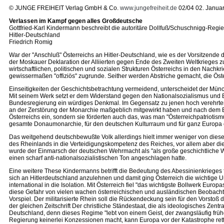
© JUNGE FREIHEIT Verlag GmbH & Co.
www.jungefreiheit.de
02/04 02. Janua
Verlassen im Kampf gegen alles Großdeutsche
Gottfried-Karl Kindermann beschreibt die autoritäre Dollfuß/Schuschnigg-Regie
Hitler-Deutschland
Friedrich Romig
War der "Anschluß" Österreichs an Hitler-Deutschland, wie es der Vorsitzende d
der Moskauer Deklaration der Alliierten gegen Ende des Zweiten Weltkrieges zu,
wirtschaftlichen, politischen und sozialen Strukturen Österreichs in den Nac
gewissermaßen "offiziös" zugrunde. Seither werden Abstriche gemacht, die Öst
Einseitigkeiten der Geschichtsbetrachtung vermeidend, unterscheidet der Münc
Mit seinem Werk setzt er dem Widerstand gegen den Nationalsozialismus und 
Bundesregierung ein würdiges Denkmal. Im Gegensatz zu jenen hoch verehrten 
an der Zerstörung der Monarchie maßgeblich mitgewirkt haben und nach dem End
Österreichs ein, sondern sie förderten auch das, was man "Österreichpatriotism
gesamte Donaumonarchie, für den deutschen Kulturraum und für ganz Europa ein
Das weitgehend deutschbewußte Volk allerdings hielt immer weniger von dieser
des Rheinlands in die Verteidigungskompetenz des Reiches, vor allem aber die 
wurde der Einmarsch der deutschen Wehrmacht als "als große geschichtliche We
einen scharf anti-nationalsozialistischen Ton angeschlagen hatte.
Eine weitere These Kindermanns betrifft die Bedeutung des Abessinienkrieges f
sich an Hitlerdeutschland anzulehnen und damit ging Österreich die wichtige 
international in die Isolation. Mit Österreich fiel "das wichtigste Bollwerk 
diese Gefahr von vielen wachen österreichischen und ausländischen Beobachtern
Vorspiel. Der militarisierte Rhein soll die Rückendeckung sein für den Vorstoß 
der gleichen Zeitschrift Der christliche Ständestaat, die als ideologisches Zen
Deutschland, denn dieses Regime "lebt von einem Geist, der zwangsläufig frühe
Regierung keinerlei Konzessionen macht, kann Europa vor der Katastrophe rette