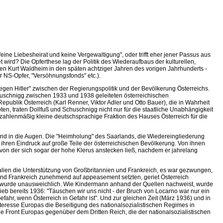
eine Liebesheirat und keine Vergewaltigung", oder trifft eher jener Passus aus
t wird? Die Opferthese lag der Politik des Wiederaufbaus der kulturellen,
en Kurt Waldheim in den späten achtziger Jahren des vorigen Jahrhunderts -
 NS-Opfer, "Versöhnungsfonds" etc.).
egen Hitler" zwischen der Regierungspolitik und der Bevölkerung Österreichs.
uschnigg zwischen 1933 und 1938 geleiteten österreichischen
lik Österreich (Karl Renner, Viktor Adler und Otto Bauer), die in Wahrheit
, traten Dollfuß und Schuschnigg nicht nur für die staatliche Unabhängigkeit
e zahlenmäßig kleine deutschsprachige Fraktion des Hauses Österreich für die
land in die Augen. Die "Heimholung" des Saarlands, die Wiedereingliederung
ihren Eindruck auf große Teile der österreichischen Bevölkerung. Von ihnen
von der sich sogar der hohe Klerus anstecken ließ, nachdem er jahrelang
talien die Unterstützung von Großbritannien und Frankreich, es war gezwungen,
 und Frankreich zunehmend auf appeasement setzten, geriet Österreich
rieg wurde unausweichlich. Wie Kindermann anhand der Quellen nachweist, wurde
ieb bereits 1936: "Täuschen wir uns nicht - der Bruch von Locarno war nur ein
efahr, wenn Österreich in Gefahr ist". Und zur gleichen Zeit (März 1936) und in
 Interesse Europas die Beseitigung des nationalsozialistischen Regimes in
e Front Europas gegenüber dem Dritten Reich, die der nationalsozialistischen