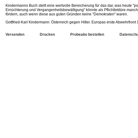
Kindermanns Buch stellt eine wertvolle Bereicherung für das dar, was heute "pol
Ernüchterung und Vergangenheitsbewältigung" könnte als Pflichtlektüre manche
fördern, auch wenn diese aus guten Gründen keine "Demokraten" waren.
Gottfried-Karl Kindermann: Österreich gegen Hitler. Europas erste Abwehrfro
Versenden
Drucken
Probeabo bestellen
Datenschu