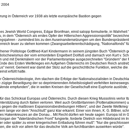
r 2004
rung in Österreich vor 1938 als letzte europäische Bastion gegen
es Jewish World Congress, Edgar Bronfman, einst salopp formulierte, in Wahrheit "
 in dem "Österreich als erstes Opfer der Hitlerschen Aggressionspolitik" bezeichne
hkriegsjahren - zumindest bis zu den Auseinandersetzungen um den Bundespräsident
erreich teuer zu stehen kommen (Zwangsarbeiterentschädigung, "Nationalfonds" für
hener Politologe Gottfried-Karl Kindermann in seinem jüngsten Buch "Österreich g
Bolschewismus der vom ermordeten Engelbert Dollfuß und darnach von Kurt v. Sch
und mit Denkmälern vor der Parlamentsrampe ausgezeichneten "Gründern" der Repub
e des Ersten Weltkrieges ein Aufgehen Österreichs im Deutschen Reich anstrebten
us" nennt. Gemeint war damit der Stolz auf die geschichtliche Funktion, welche di
st erfüllt hatte.
 Österreichideologie, ihm stachen die Erfolge der Nationalsozialisten in Deutsch
zügige Beseitigung der so deprimierenden Arbeitslosigkeit verfehlten keineswegs 
nde empfunden", die in weiten Kreisen der Gesellschaft eine Euphorie auslöste, 
ür das Schicksal Europas und Österreichs. Durch diesen Krieg Mussolinis verlor I
Unterstützung durch Italien verloren. Weil auch Großbritannien (Flottenabkommen)
Europas gegen die maßlosen Expansionsbestrebungen Hitlers", und der Zweite Weltk
 lange vor dem "Anschluß" ganz klar erkannt. Einer von ihnen, K. G. Bittner, schr
des Hakenkreuzes an die Donau... Mit Recht dürfen wir heute sagen: Europa ist in G
tralorgan der "Vaterländischen Front" fungierte, forderte Dietrich von Hildebrand im
r oder später zu einer kriegerischen Entladung führen muß": "Nur die geschlossen
n, die sich vor allem für das deutsche Volk am furchtbarsten auswirken würde".