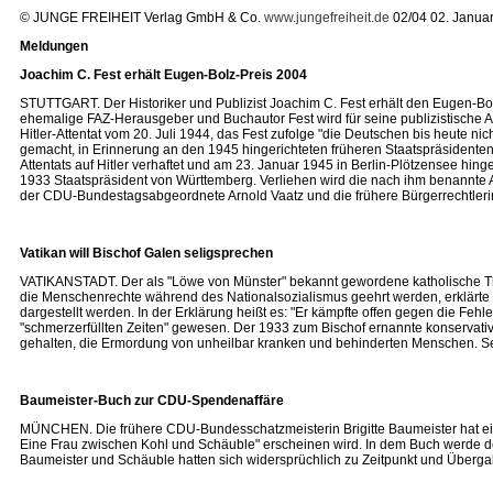
© JUNGE FREIHEIT Verlag GmbH & Co.
www.jungefreiheit.de
02/04 02. Janua
Meldungen
Joachim C. Fest erhält Eugen-Bolz-Preis 2004
STUTTGART. Der Historiker und Publizist Joachim C. Fest erhält den Eugen-Bolz-
ehemalige FAZ-Herausgeber und Buchautor Fest wird für seine publizistische
Hitler-Attentat vom 20. Juli 1944, das Fest zufolge "die Deutschen bis heute n
gemacht, in Erinnerung an den 1945 hingerichteten früheren Staatspräsident
Attentats auf Hitler verhaftet und am 23. Januar 1945 in Berlin-Plötzensee hi
1933 Staatspräsident von Württemberg. Verliehen wird die nach ihm benannte A
der CDU-Bundestagsabgeordnete Arnold Vaatz und die frühere Bürgerrechtleri
Vatikan will Bischof Galen seligsprechen
VATIKANSTADT. Der als "Löwe von Münster" bekannt gewordene katholische Theo
die Menschenrechte während des Nationalsozialismus geehrt werden, erklärte 
dargestellt werden. In der Erklärung heißt es: "Er kämpfte offen gegen die Fe
"schmerzerfüllten Zeiten" gewesen. Der 1933 zum Bischof ernannte konservat
gehalten, die Ermordung von unheilbar kranken und behinderten Menschen. Sei
Baumeister-Buch zur CDU-Spendenaffäre
MÜNCHEN. Die frühere CDU-Bundesschatzmeisterin Brigitte Baumeister hat ein
Eine Frau zwischen Kohl und Schäuble" erscheinen wird. In dem Buch werde d
Baumeister und Schäuble hatten sich widersprüchlich zu Zeitpunkt und Überg