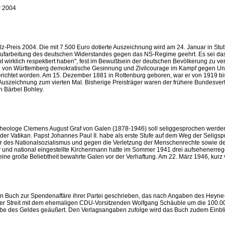
r 2004
Preis 2004. Die mit 7.500 Euro dotierte Auszeichnung wird am 24. Januar in Stuttga
 Aufarbeitung des deutschen Widerstandes gegen das NS-Regime geehrt. Es sei da
icht wirklich respektiert haben", fest im Bewußtsein der deutschen Bevölkerung zu 
en von Württemberg demokratische Gesinnung und Zivilcourage im Kampf gegen Un
ngerichtet worden. Am 15. Dezember 1881 in Rottenburg geboren, war er von 1919 b
uszeichnung zum vierten Mal. Bisherige Preisträger waren der frühere Bundesverfas
n Bärbel Bohley.
loge Clemens August Graf von Galen (1878-1946) soll seliggesprochen werden. De
der Vatikan. Papst Johannes Paul II. habe als erste Stufe auf dem Weg der Selig
hler des Nationalsozialismus und gegen die Verletzung der Menschenrechte sowie der
iv und national eingestellte Kirchenmann hatte im Sommer 1941 drei aufsehenerre
ne große Beliebtheit bewahrte Galen vor der Verhaftung. Am 22. März 1946, kurz 
 Buch zur Spendenaffäre ihrer Partei geschrieben, das nach Angaben des Heyne-V
er Streit mit dem ehemaligen CDU-Vorsitzenden Wolfgang Schäuble um die 100.00
abe des Geldes geäußert. Den Verlagsangaben zufolge wird das Buch zudem Einbli