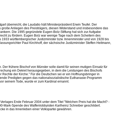
rt überreicht, die Laudatio hält Ministerpräsident Erwin Teufel. Der
s große Anliegen des Preisträgers, diesen Widerstand und insbesondere das
verankern. Die 1995 gegründete Eugen-Bolz-Stiftung hat sich zur Aufgabe
recht zu fördern. Eugen Bolz war wenige Tage nach dem Scheitern des
is 1933 württembergischer Justizminister bzw. Innenminister und von 1928 bis
sungsrichter Paul Kirchhoff, der sächsische Justizminister Steffen Heitmann,
r frühere Bischof von Münster solle damit für seinen mutigen Einsatz für
sprechung ein Dekret herausgegeben, in dem die Leistungen des Bischofs
 Rechte der Kirche." Für die Deutschen sei er ein Hoffnungsbringer in
gende Predigten gegen das nationalsozialistische Euthanasie-Programm
vor seinem Tode, wurde er zum Kardinal ernannt.
erlages Ende Februar 2004 unter dem Titel "Welchen Preis hat die Macht? -
0-Mark-Spende des Waffenlobbyisten Karlheinz Schreiber geschildert.
cke in das Innenleben einer Volkspartei gewähren.