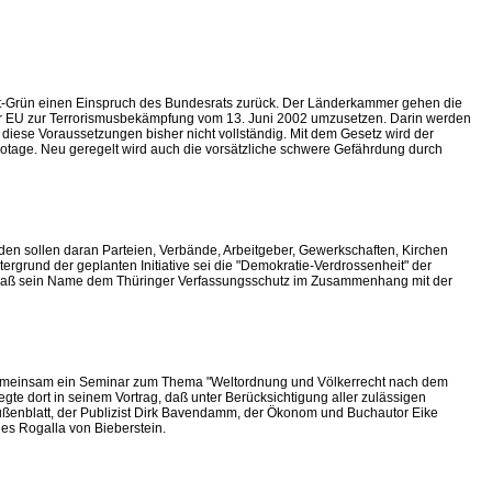
 Rot-Grün einen Einspruch des Bundesrats zurück. Der Länderkammer gehen die
r EU zur Terrorismusbekämpfung vom 13. Juni 2002 umzusetzen. Darin werden
lt diese Voraussetzungen bisher nicht vollständig. Mit dem Gesetz wird der
abotage. Neu geregelt wird auch die vorsätzliche schwere Gefährdung durch
den sollen daran Parteien, Verbände, Arbeitgeber, Gewerkschaften, Kirchen
rgrund der geplanten Initiative sei die "Demokratie-Verdrossenheit" der
de, daß sein Name dem Thüringer Verfassungsschutz im Zusammenhang mit der
gemeinsam ein Seminar zum Thema "Weltordnung und Völkerrecht nach dem
te dort in seinem Vortrag, daß unter Berücksichtigung aller zulässigen
eußenblatt, der Publizist Dirk Bavendamm, der Ökonom und Buchautor Eike
nes Rogalla von Bieberstein.