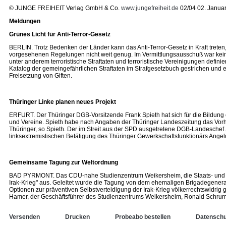
© JUNGE FREIHEIT Verlag GmbH & Co.
www.jungefreiheit.de
02/04 02. Janua
Meldungen
Grünes Licht für Anti-Terror-Gesetz
BERLIN. Trotz Bedenken der Länder kann das Anti-Terror-Gesetz in Kraft trete
vorgesehenen Regelungen nicht weit genug. Im Vermittlungsausschuß war kei
unter anderem terroristische Straftaten und terroristische Vereinigungen definie
Katalog der gemeingefährlichen Straftaten im Strafgesetzbuch gestrichen und e
Freisetzung von Giften.
Thüringer Linke planen neues Projekt
ERFURT. Der Thüringer DGB-Vorsitzende Frank Spieth hat sich für die Bildung 
und Vereine. Spieth habe nach Angaben der Thüringer Landeszeitung das Vorhab
Thüringer, so Spieth. Der im Streit aus der SPD ausgetretene DGB-Landeschef 
linksextremistischen Betätigung des Thüringer Gewerkschaftsfunktionärs Angelo
Gemeinsame Tagung zur Weltordnung
BAD PYRMONT. Das CDU-nahe Studienzentrum Weikersheim, die Staats- und Wi
Irak-Krieg" aus. Geleitet wurde die Tagung von dem ehemaligen Brigadegeneral
Optionen zur präventiven Selbstverteidigung der Irak-Krieg völkerrechtswidri
Hamer, der Geschäftsführer des Studienzentrums Weikersheim, Ronald Schrumpf, 
Versenden
Drucken
Probeabo bestellen
Datenschu