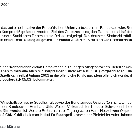
r 2004
n, das auf eine Initiative der Europäischen Union zurückgeht. Im Bundestag wies
n Kompromiß gefunden worden. Ziel des Gesetzes ist es, den Rahmenbeschluß de
rt sowie Sanktionen für bestimmte Delikte festgelegt. Das deutsche Strafrecht erfül
in neuer Deliktkatalog aufgestellt. Er enthält zusätzlich Straftaten wie Computers
einer "Konzertierten Aktion Demokratie" in Thüringen ausgesprochen. Beteiligt wer
en mittlerweile auch Ministerpräsident Dieter Althaus (CDU) vorgeschlagen. Hinte
Spieth kam selbst Anfang 2003 in die öffentliche Kritik, nachdem öffentlich wur
 Lucifero (JF 05/03) bekannt war.
rtschaftspolitische Gesellschaft sowie der Bund Junges Ostpreußen richteten 
 der Bundeswehr Reinhard Uhle-Wettler. Völkerrechtler Theodor Schweisfurth beleg
g geführt worden ist. Weitere Referenten der Tagung waren Hans Heckel vom Ostpr
Götz Kubitschek vom Institut für Staatspolitik sowie der Bielefelder Autor Johan
tzerklärung