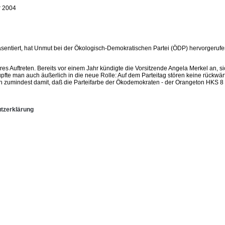
r 2004
äsentiert, hat Unmut bei der Ökologisch-Demokratischen Partei (ÖDP) hervorgeru
s Auftreten. Bereits vor einem Jahr kündigte die Vorsitzende Angela Merkel an, s
fte man auch äußerlich in die neue Rolle: Auf dem Parteitag stören keine rückw
ch zumindest damit, daß die Parteifarbe der Ökodemokraten - der Orangeton HKS 8 -
tzerklärung