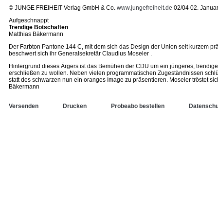
© JUNGE FREIHEIT Verlag GmbH & Co.
www.jungefreiheit.de
02/04 02. Janua
Aufgeschnappt
Trendige Botschaften
Matthias Bäkermann
Der Farbton Pantone 144 C, mit dem sich das Design der Union seit kurzem pr
beschwert sich ihr Generalsekretär Claudius Moseler .
Hintergrund dieses Ärgers ist das Bemühen der CDU um ein jüngeres, trendigere
erschließen zu wollen. Neben vielen programmatischen Zugeständnissen schlüp
statt des schwarzen nun ein oranges Image zu präsentieren. Moseler tröstet si
Bäkermann
Versenden
Drucken
Probeabo bestellen
Datenschu