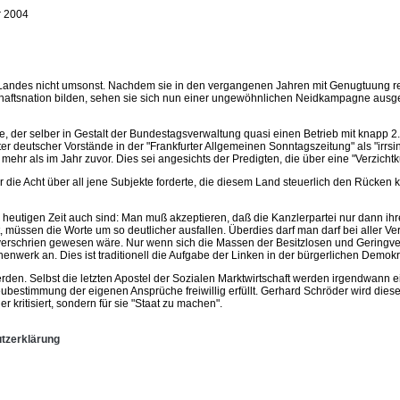
r 2004
s Landes nicht umsonst. Nachdem sie in den vergangenen Jahren mit Genugtuung re
aftsnation bilden, sehen sie sich nun einer ungewöhnlichen Neidkampagne ausger
, der selber in Gestalt der Bundestagsverwaltung quasi einen Betrieb mit knapp 2.
er deutscher Vorstände in der "Frankfurter Allgemeinen Sonntagszeitung" als "irrsi
mehr als im Jahr zuvor. Dies sei angesichts der Predigten, die über eine "Verzich
 die Acht über all jene Subjekte forderte, die diesem Land steuerlich den Rücken k
heutigen Zeit auch sind: Man muß akzeptieren, daß die Kanzlerpartei nur dann ih
rt, müssen die Worte um so deutlicher ausfallen. Überdies darf man darf bei aller 
erschrien gewesen wäre. Nur wenn sich die Massen der Besitzlosen und Geringverdi
henwerk an. Dies ist traditionell die Aufgabe der Linken in der bürgerlichen Demokr
den. Selbst die letzten Apostel der Sozialen Marktwirtschaft werden irgendwann 
ubestimmung der eigenen Ansprüche freiwillig erfüllt. Gerhard Schröder wird die
 kritisiert, sondern für sie "Staat zu machen".
tzerklärung