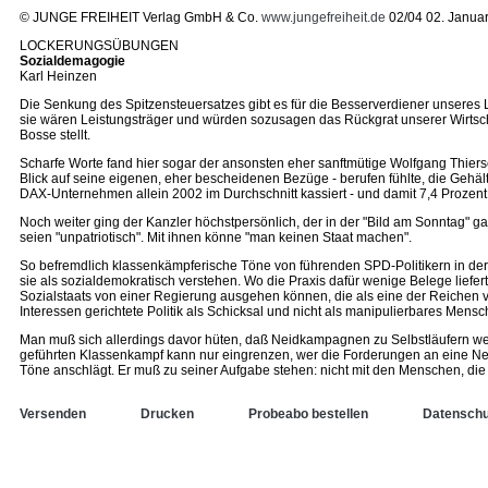
© JUNGE FREIHEIT Verlag GmbH & Co.
www.jungefreiheit.de
02/04 02. Janua
LOCKERUNGSÜBUNGEN
Sozialdemagogie
Karl Heinzen
Die Senkung des Spitzensteuersatzes gibt es für die Besserverdiener unsere
sie wären Leistungsträger und würden sozusagen das Rückgrat unserer Wirtsch
Bosse stellt.
Scharfe Worte fand hier sogar der ansonsten eher sanftmütige Wolfgang Thierse
Blick auf seine eigenen, eher bescheidenen Bezüge - berufen fühlte, die Gehält
DAX-Unternehmen allein 2002 im Durchschnitt kassiert - und damit 7,4 Prozent 
Noch weiter ging der Kanzler höchstpersönlich, der in der "Bild am Sonntag" gar
seien "unpatriotisch". Mit ihnen könne "man keinen Staat machen".
So befremdlich klassenkämpferische Töne von führenden SPD-Politikern in der 
sie als sozialdemokratisch verstehen. Wo die Praxis dafür wenige Belege liefe
Sozialstaats von einer Regierung ausgehen können, die als eine der Reichen v
Interessen gerichtete Politik als Schicksal und nicht als manipulierbares Mensc
Man muß sich allerdings davor hüten, daß Neidkampagnen zu Selbstläufern wer
geführten Klassenkampf kann nur eingrenzen, wer die Forderungen an eine Ne
Töne anschlägt. Er muß zu seiner Aufgabe stehen: nicht mit den Menschen, die er
Versenden
Drucken
Probeabo bestellen
Datenschu