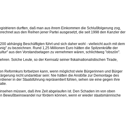
gistrieren durften, daß man aus ihrem Einkommen die Schlußfolgerung zog,
echnet aus den Reihen jener Partei ausgesetzt, die seit 1998 den Kanzler der
200 abhängig Beschäftigten führt und sich daher wohl - vielleicht auch mit dem
nnig" zu bezeichnen. Rund 1,25 Millionen Euro hätten die Spitzenkräfte der
tkultur" aus den Vorstandsetagen zu vernehmen wären, schlichtweg "obszön".
ehren. Solche Leute, so der Kernsatz seiner fiskalnationalistischen Tirade,
ren Reformkurs fortsetzen kann, wenn möglichst viele Bürgerinnen und Bürger
Verärgerung nicht undankbar sein: Nie hätten die Anstöße zur Demontage des
ener in der Staatsführung repräsentiert fühlen, sehen sie eine gegen ihre
atie.
einsehen müssen, daß ihre Zeit abgelaufen ist. Den Schaden im von oben
sen Bewußtseinswandel nur fördern können, wenn er wieder staatsmännische