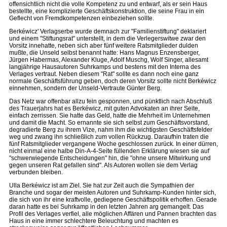
offensichtlich nicht die volle Kompetenz zu und entwarf, als er sein Haus
bestellte, eine komplizierte Geschäftskonstruktion, die seine Frau in ein
Geflecht von Fremdkompetenzen einbeziehen sollte.
Berkéwicz' Verlagserbe wurde demnach zur "Familienstiftung" deklariert
und einem "Stiftungsrat" unterstellt, in dem die Verlegerswitwe zwar den
Vorsitz innehatte, neben sich aber fünf weitere Ratsmitglieder dulden
mußte, die Unseld selbst benannt hatte: Hans Magnus Enzensberger,
Jürgen Habermas, Alexander Kluge, Adolf Muschg, Wolf Singer, allesamt
langjährige Hausautoren Suhrkamps und bestens mit den Interna des
Verlages vertraut. Neben diesem "Rat" sollte es dann noch eine ganz
normale Geschäftsführung geben, doch deren Vorsitz sollte nicht Berkéwicz
einnehmen, sondern der Unseld-Vertraute Günter Berg.
Das Netz war offenbar allzu fein gesponnen, und pünktlich nach Abschluß
des Trauerjahrs hat es Berkéwicz, mit guten Advokaten an ihrer Seite,
einfach zerrissen. Sie hatte das Geld, hatte die Mehrheit im Unternehmen
und damit die Macht. So ernannte sie sich selbst zum Geschäftsvorstand,
degradierte Berg zu ihrem Vize, nahm ihm die wichtigsten Geschäftsfelder
weg und zwang ihn schließlich zum vollen Rückzug. Daraufhin traten die
fünf Ratsmitglieder vergangene Woche geschlossen zurück. In einer dürren,
nicht einmal eine halbe Din-A-4-Seite füllenden Erklärung wiesen sie auf
"schwerwiegende Entscheidungen" hin, die "ohne unsere Mitwirkung und
gegen unseren Rat gefallen sind". Als Autoren wollen sie dem Verlag
verbunden bleiben.
Ulla Berkéwicz ist am Ziel. Sie hat zur Zeit auch die Sympathien der
Branche und sogar der meisten Autoren und Suhrkamp-Kunden hinter sich,
die sich von ihr eine kraftvolle, gediegene Geschäftspolitik erhoffen. Gerade
daran hatte es bei Suhrkamp in den letzten Jahren arg gemangelt. Das
Profil des Verlages verfiel, alle möglichen Affären und Pannen brachten das
Haus in eine immer schlechtere Beleuchtung und machten es