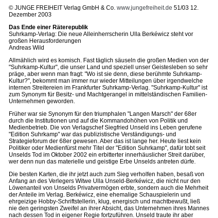
© JUNGE FREIHEIT Verlag GmbH & Co.
www.jungefreiheit.de
51/03 12.
Dezember 2003
Das Ende einer Räterepublik
Suhrkamp-Verlag: Die neue Alleinherrscherin Ulla Berkéwicz steht vor
großen Herausforderungen
Andreas Wild
Allmählich wird es komisch. Fast täglich säuseln die großen Medien von der
"Suhrkamp-Kultur", die unser Land und speziell unser Geistesleben so sehr
präge, aber wenn man fragt: "Wo ist sie denn, diese berühmte Suhrkamp-
Kultur?", bekommt man immer nur wieder Mitteilungen über irgendwelche
internen Streitereien im Frankfurter Suhrkamp-Verlag. "Suhrkamp-Kultur" ist
zum Synonym für Besitz- und Machtgerangel in mittelständischen Familien-
Unternehmen geworden.
Früher war sie Synonym für den triumphalen "Langen Marsch" der 68er
durch die Institutionen und auf die Kommandohöhen von Politik und
Medienbetrieb. Die von Verlagschef Siegfried Unseld ins Leben gerufene
"Edition Suhrkamp" war das publizistische Verständigungs- und
Strategieforum der 68er gewesen. Aber das ist lange her. Heute liest kein
Politiker oder Medienfürst mehr Titel der "Edition Suhrkamp", dafür tobt seit
Unselds Tod im Oktober 2002 ein erbitterter innerhäuslicher Streit darüber,
wer denn nun das materielle und geistige Erbe Unselds antreten dürfe.
Die besten Karten, die ihr jetzt auch zum Sieg verholfen haben, besaß von
Anfang an des Verlegers Witwe Ulla Unseld-Berkéwicz, die nicht nur den
Löwenanteil von Unselds Privatvermögen erbte, sondern auch die Mehrheit
der Anteile im Verlag. Berkéwicz, eine ehemalige Schauspielerin und
ehrgeizige Hobby-Schriftstellerin, klug, energisch und machtbewußt, ließ
nie den geringsten Zweifel an ihrer Absicht, das Unternehmen ihres Mannes
nach dessen Tod in eigener Regie fortzuführen. Unseld traute ihr aber