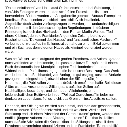
streckenweise sogar zur öffentlichen Lachnummer.
"Dokumentationen" von Holocaust-Opfern erschienen bei Suhrkamp, die
von A bis Z erlogen waren und den schärfsten Protest der Historiker
hervorriefen. Bücher wurden zur Ausgabereife gebracht, Voraus-Exemplare
bereits an Rezensenten verschickt - um schließlich im allerletzten
Augenblick doch wieder zurückgezogen zu werden, aus undurchsichtigen
Gründen und mit den fadenscheinigsten Begründungen. In düsterer
Erinnerung ist noch das Hickhack um den Roman Martin Walsers "Tod
eines Kritikers", den die Frankfurter Allgemeine Zeitung bereits vor
Erscheinen als "Dokument des Hasses" und "antisemitisches Machwerk"
verleumdete, worauf es im Stiftungsrat beinahe zu einem Eklat gekommen
und ein Buch aus dem eigenen Hause als kriminell denunziert worden
wäre.
Was bei Walser - wohl aufgrund der großen Prominenz des Autors - gerade
noch verhindert werden konnte, das passierte kurze Zeit später mit einem
Buch des kanadischen Moralphilosophen Ted Honderich über den
Widerstand der Palästinenser gegen die israelische Besetzung: Das Werk
wurde, bereits im Buchhandel, vom Verlag, so gut es ging, aus dem Verkehr
gezogen und eingestampft, obwohl einer der Stiftungsräte, Jürgen
Habermas, die Publikation vorher ausdrücklich empfohlen hatte. Seit dieser
Affäre war das Ansehen des Stiftungsrats auf allen Seiten aufs
Nachhaltigste beschädigt, und der neuen Alleinherrin, einer
leidenschaftlichen Befürworterin der "Political Correctness" in jeder nur
denkbaren Lebenslage, fiel es leicht, das Gremium ins Abseits zu stellen.
Dennoch, der Stiftungsrat existiert nun einmal, und man darf gespannt sein,
ob er mit neuen "Räten" besetzt wird und mit welchen. Wird es bei
Suhrkamp endlich einen "Abschied der Gerontokraten" geben, werden dort
endlich jüngere Autoren in den Vordergrund treten? Denkbar ist freilich
auch, daß die Advokaten die Konstruktion des Stiftungsrats als mit dem
Privatrecht unvereinbar abqualifizieren und die Frankfurter "Räterepublik"