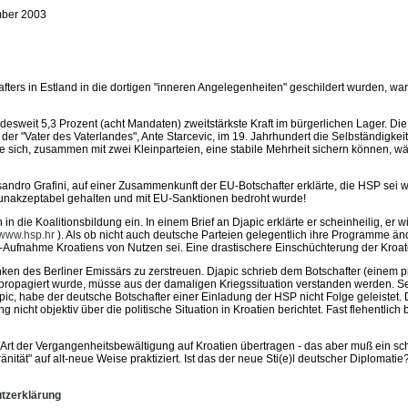
mber 2003
ters in Estland in die dortigen "inneren Angelegenheiten" geschildert wurden, war
esweit 5,3 Prozent (acht Mandaten) zweitstärkste Kraft im bürgerlichen Lager. Die 
as der "Vater des Vaterlandes", Ante Starcevic, im 19. Jahrhundert die Selbständig
tte sich, zusammen mit zwei Kleinparteien, eine stabile Mehrheit sichern können, 
sandro Grafini, auf einer Zusammenkunft der EU-Botschafter erklärte, die HSP sei 
r unakzeptabel gehalten und mit EU-Sanktionen bedroht wurde!
in die Koalitionsbildung ein. In einem Brief an Djapic erklärte er scheinheilig, e
www.hsp.hr
). Als ob nicht auch deutsche Parteien gelegentlich ihre Programme ände
U-Aufnahme Kroatiens von Nutzen sei. Eine drastischere Einschüchterung der Kroate
nken des Berliner Emissärs zu zerstreuen. Djapic schrieb dem Botschafter (einem p
t propagiert wurde, müsse aus der damaligen Kriegssituation verstanden werden. S
ic, habe der deutsche Botschafter einer Einladung der HSP nicht Folge geleistet.
nicht objektiv über die politische Situation in Kroatien berichtet. Fast flehentlic
Art der Vergangenheitsbewältigung auf Kroatien übertragen - das aber muß ein sch
ität" auf alt-neue Weise praktiziert. Ist das der neue Sti(e)l deutscher Diplomatie
tzerklärung