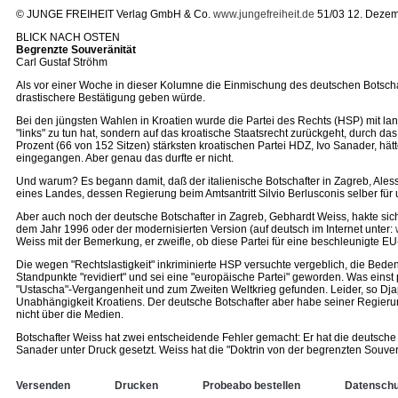
© JUNGE FREIHEIT Verlag GmbH & Co.
www.jungefreiheit.de
51/03 12. Deze
BLICK NACH OSTEN
Begrenzte Souveränität
Carl Gustaf Ströhm
Als vor einer Woche in dieser Kolumne die Einmischung des deutschen Botschaf
drastischere Bestätigung geben würde.
Bei den jüngsten Wahlen in Kroatien wurde die Partei des Rechts (HSP) mit land
"links" zu tun hat, sondern auf das kroatische Staatsrecht zurückgeht, durch d
Prozent (66 von 152 Sitzen) stärksten kroatischen Partei HDZ, Ivo Sanader, hä
eingegangen. Aber genau das durfte er nicht.
Und warum? Es begann damit, daß der italienische Botschafter in Zagreb, Ales
eines Landes, dessen Regierung beim Amtsantritt Silvio Berlusconis selber fü
Aber auch noch der deutsche Botschafter in Zagreb, Gebhardt Weiss, hakte sich 
dem Jahr 1996 oder der modernisierten Version (auf deutsch im Internet unter:
Weiss mit der Bemerkung, er zweifle, ob diese Partei für eine beschleunigte E
Die wegen "Rechtslastigkeit" inkriminierte HSP versuchte vergeblich, die Bede
Standpunkte "revidiert" und sei eine "europäische Partei" geworden. Was eins
"Ustascha"-Vergangenheit und zum Zweiten Weltkrieg gefunden. Leider, so Djap
Unabhängigkeit Kroatiens. Der deutsche Botschafter aber habe seiner Regierung 
nicht über die Medien.
Botschafter Weiss hat zwei entscheidende Fehler gemacht: Er hat die deutsche 
Sanader unter Druck gesetzt. Weiss hat die "Doktrin von der begrenzten Souverän
Versenden
Drucken
Probeabo bestellen
Datenschu