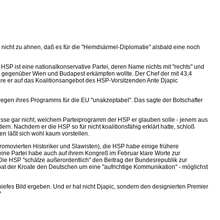
 nicht zu ahnen, daß es für die "Hemdsärmel-Diplomatie" alsbald eine noch
HSP ist eine nationalkonservative Partei, deren Name nichts mit "rechts" und
keit gegenüber Wien und Budapest erkämpfen wollte. Der Chef der mit 43,4
wäre er auf das Koalitionsangebot des HSP-Vorsitzenden Ante Djapic
wegen ihres Programms für die EU "unakzeptabel". Das sagte der Botschafter
r wisse gar nicht, welchem Parteiprogramm der HSP er glauben solle - jenem aus
rn. Nachdem er die HSP so für nicht koalitionsfähig erklärt hatte, schloß
n läßt sich wohl kaum vorstellen.
romovierten Historiker und Slawisten), die HSP habe einige frühere
eine Partei habe auch auf ihrem Kongreß im Februar klare Worte zur
 Die HSP "schätze außerordentlich" den Beitrag der Bundesrepublik zur
h bat der Kroate den Deutschen um eine "aufrichtige Kommunikation" - möglichst
iefes Bild ergeben. Und er hat nicht Djapic, sondern den designierten Premier
?