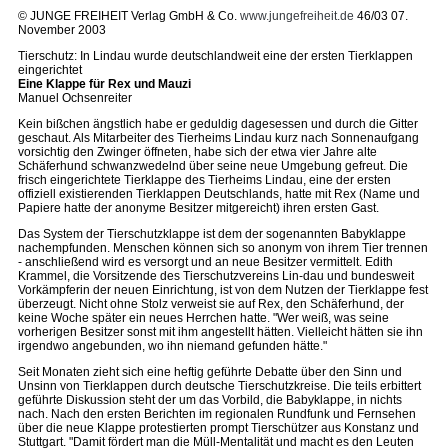
© JUNGE FREIHEIT Verlag GmbH & Co.
www.jungefreiheit.de
46/03 07.
November 2003
Tierschutz: In Lindau wurde deutschlandweit eine der ersten Tierklappen
eingerichtet
Eine Klappe für Rex und Mauzi
Manuel Ochsenreiter
Kein bißchen ängstlich habe er geduldig dagesessen und durch die Gitter
geschaut. Als Mitarbeiter des Tierheims Lindau kurz nach Sonnenaufgang
vorsichtig den Zwinger öffneten, habe sich der etwa vier Jahre alte
Schäferhund schwanzwedelnd über seine neue Umgebung gefreut. Die
frisch eingerichtete Tierklappe des Tierheims Lindau, eine der ersten
offiziell existierenden Tierklappen Deutschlands, hatte mit Rex (Name und
Papiere hatte der anonyme Besitzer mitgereicht) ihren ersten Gast.
Das System der Tierschutzklappe ist dem der sogenannten Babyklappe
nachempfunden. Menschen können sich so anonym von ihrem Tier trennen
- anschließend wird es versorgt und an neue Besitzer vermittelt. Edith
Krammel, die Vorsitzende des Tierschutzvereins Lin-dau und bundesweit
Vorkämpferin der neuen Einrichtung, ist von dem Nutzen der Tierklappe fest
überzeugt. Nicht ohne Stolz verweist sie auf Rex, den Schäferhund, der
keine Woche später ein neues Herrchen hatte. "Wer weiß, was seine
vorherigen Besitzer sonst mit ihm angestellt hätten. Vielleicht hätten sie ihn
irgendwo angebunden, wo ihn niemand gefunden hätte."
Seit Monaten zieht sich eine heftig geführte Debatte über den Sinn und
Unsinn von Tierklappen durch deutsche Tierschutzkreise. Die teils erbittert
geführte Diskussion steht der um das Vorbild, die Babyklappe, in nichts
nach. Nach den ersten Berichten im regionalen Rundfunk und Fernsehen
über die neue Klappe protestierten prompt Tierschützer aus Konstanz und
Stuttgart. "Damit fördert man die Müll-Mentalität und macht es den Leuten