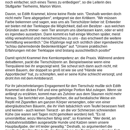
noch einfacher, sich eines Tieres zu entledigen", so die Leiterin des
Stuttgarter Tierheims, Marion Wünn.
Davon, so Edith Krammel, könne keine Rede sein. "Deshalb werden doch
nicht mehr Tiere abgegeben", entgegnet sie den Kritikern. "Wir müssen
Farbe bekennen und sagen, was uns als Tierschützer lieber ist: Entweder
wir bieten mit der Tierklappe die Möglichkeit, daß ein Besitzer - aus welchen
Gründen auch immer - sein Tier anonym uns überlassen kann, oder er wird
es irgendwo aussetzen. Dann kommt es halt einige Wochen später, meist
völlig verwahrlost und menschenscheu zu uns - das erschwert die weitere
Vermittlung wesentlich." Die 65jährige regt sich sichtlich über irgendwelche
"schlau daherredende Bedenkenträger" auf. "Unsere praktischen
Erfahrungen mit der Tierklappe sind bislang ausschließlich positiv!"
Damit spricht Krammel ihre Kernkompetenz an: die Praxis. Während andere
debattieren, packt die Tierschützerin an. Beispielsweise wenn eine
Tierquälerei bei ihr angezeigt wird. Sie scheut sich dann auch nicht, mit
einem Bauern, der doppelt so groß ist wie sie und "Hände wie
Apportdeckel" hat, zu schimpfen, weil er seine Kühe schlecht versorgt, und
droht ihm mit dem Amtstierarzt.
Für ihr jahrzehntelanges Engagement für den Tierschutz mußte sich Edith
Krammel ein dickes Fell und eine gehörige Portion Mut zulegen. Wenn sie
anfängt zu erzählen, kommt man als Zuhörer aus dem Staunen nicht mehr
heraus. Sie berichtet von Jugendlichen, die auf bestialische Weise ein
Reptil mit Zigaretten am ganzen Körper versengten, oder von einer
abergläubischen Bäuerin, die ihr Vieh tatsächlich vom Teufel besessen hielt
und keinen - auch keinen Tierarzt - an die vor Schmerzen schreienden
Kühe (sie waren seit Tagen nicht gemolken worden) ließ. "Es ist
unvorstellbar, wozu Menschen fähig sind", so Krammel. "Wer denkt, an
Autobahnraststätten ausgesetzte Hunde und Katzen seien unsere
Hauptaufgabe, der irrt leider gewaltig." Deshalb, so argumentiert die