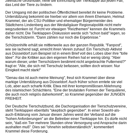
zweifache Großmutter, helfe die Einrichtung der Tierklappe auf jeden Fall,
das Leid der Tiere zu lindern.
Der Umgang mit der politischen Öffentlichkeit bereitet ihr keine Probleme.
Unterstützung bekommt sie hierbei vor allem von ihrem Ehemann, Helmut
Krammel, der als CSU-Politiker und ehemaliger Bürgermeister des
Städtchens Lindenberg aus der Westallgäuer Regionalpolitik nicht mehr
wegzudenken ist. Furcht vor etwaigen "Reizthemen" kennen die Krammels
daher nicht. Die Tierklappen-Diskussion werde sich "schon bald" legen, so
die Tierschützerin. "Dann zählen nur noch die Ergebnisse."
Schützenhilfe erhält sie mittlerweile aus der ganzen Republik. "Fanpost",
wie sie lachend sagt, erreicht ihren Verein zuhauf. Ein Tierschutz-Aktivist
aus Düsseldorf zum Beispiel ist in einem Brief voll des Lobes über ihre "tolle
Idee". Für die Kritiker aus den eigenen Reihen hat er wenig übrig: "Aber
warum dieser, unter Tierschützern bestimmt nicht angebrachte Futterneid?"
fragt er. "Alle, die sich mit Tierschutz befassen, sollten doch wissen: Nur
Einigkeit macht stark!"
"Genau das ist auch meine Meinung", freut sich Krammel über diese
markige Unterstützung aus Düsseldorf. Auch früher schon erntete sie viel
Lob, aber auch scharfe Kritik. Etwa mit ihrer kompromißlosen Ablehnung
des islamischen Schächtens. "Eine der brutalsten Formen der Tierquälerei,
die auch noch religiös daherkommt", so Krammel gegenüber der JUNGEN
FREIHEIT.
Der Deutsche Tierschutzbund, die Dachorganisation der Tierschutzvereine,
steht Tierklappen ebenfalls "skeptisch gegenüber". In einer Sowohl-als-
auch-Erklärung vom Januar diesen Jahres weist der Verband auf die
"hohen Anforderungen" an die Betreiber einer Tierklappe hin. Es dürfe nicht
sein, "daß ein Tier mehrere Stunden ohne Versorgung und Ansprache darin
aushalten muß". Dies sei "ohnehin selbstverständlich", kommentiert
Krammel diese Forderung.