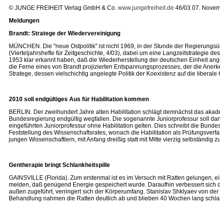
© JUNGE FREIHEIT Verlag GmbH & Co.
www.jungefreiheit.de
46/03 07. Nove
Meldungen
Brandt: Stratege der Wiedervereinigung
MÜNCHEN. Die "neue Ostpolitik" ist nicht 1969, in der Stunde der Regierungsüb
(Vierteljahrshefte für Zeitgeschichte, 4/03), dabei um eine Langzeitstrategie
1953 klar erkannt haben, daß die Wiederherstellung der deutschen Einheit anges
die Ferne eines von Brandt projizierten Entspannungsprozesses, der die Anerke
Stratege, dessen vielschichtig angelegte Politik der Koexistenz auf die liber
2010 soll endgültiges Aus für Habilitation kommen
BERLIN. Der zweihundert Jahre alten Habilitation schlägt demnächst das akad
Bundesregierung endgültig wegfallen. Die sogenannte Juniorprofessur soll dann 
eingeführten Juniorprofessur ohne Habilitation gelten. Dies schreibt die Bund
Feststellung des Wissenschaftsrates, wonach die Habilitation als Prüfungsve
jungen Wissenschaftlern, mit Anfang dreißig statt mit Mitte vierzig selbständig 
Gentherapie bringt Schlankheitspille
GAINSVILLE (Florida). Zum erstenmal ist es im Versuch mit Ratten gelungen, ei
melden, daß genügend Energie gespeichert wurde. Daraufhin verbessert sich die
außen zugeführt, verringert sich der Körperumfang. Stanislav Shklyaev von der U
Behandlung nahmen die Ratten deutlich ab und blieben 40 Wochen lang schlan