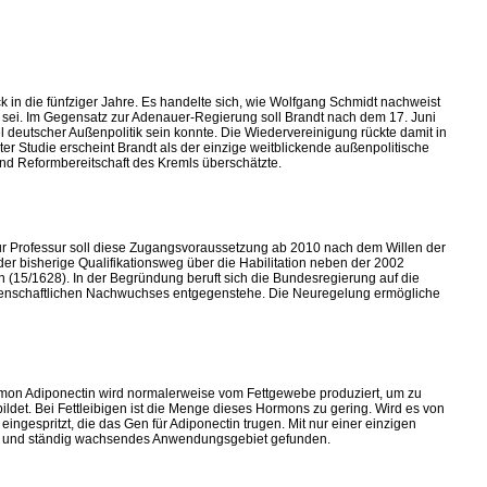
 in die fünfziger Jahre. Es handelte sich, wie Wolfgang Schmidt nachweist
en sei. Im Gegensatz zur Adenauer-Regierung soll Brandt nach dem 17. Juni
l deutscher Außenpolitik sein konnte. Die Wiedervereinigung rückte damit in
er Studie erscheint Brandt als der einzige weitblickende außenpolitische
und Reformbereitschaft des Kremls überschätzte.
zur Professur soll diese Zugangsvoraussetzung ab 2010 nach dem Willen der
der bisherige Qualifikationsweg über die Habilitation neben der 2002
n (15/1628). In der Begründung beruft sich die Bundesregierung auf die
wissenschaftlichen Nachwuchses entgegenstehe. Die Neuregelung ermögliche
Hormon Adiponectin wird normalerweise vom Fettgewebe produziert, um zu
ldet. Bei Fettleibigen ist die Menge dieses Hormons zu gering. Wird es von
ingespritzt, die das Gen für Adiponectin trugen. Mit nur einer einzigen
ues und ständig wachsendes Anwendungsgebiet gefunden.