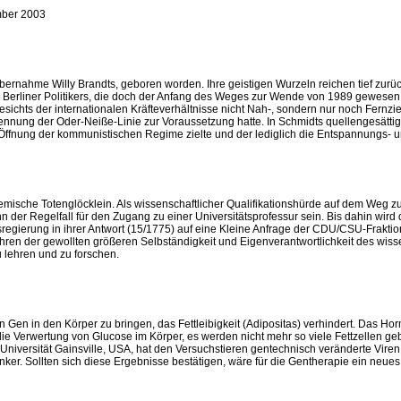
mber 2003
ernahme Willy Brandts, geboren worden. Ihre geistigen Wurzeln reichen tief zurück
 des Berliner Politikers, die doch der Anfang des Weges zur Wende von 1989 gewes
ichts der internationalen Kräfteverhältnisse nicht Nah-, sondern nur noch Fernzie
nnung der Oder-Neiße-Linie zur Voraussetzung hatte. In Schmidts quellengesättigt
ale Öffnung der kommunistischen Regime zielte und der lediglich die Entspannungs- 
emische Totenglöcklein. Als wissenschaftlicher Qualifikationshürde auf dem Weg 
der Regelfall für den Zugang zu einer Universitätsprofessur sein. Bis dahin wird 
esregierung in ihrer Antwort (15/1775) auf eine Kleine Anfrage der CDU/CSU-Fraktio
rfahren der gewollten größeren Selbständigkeit und Eigenverantwortlichkeit des 
zu lehren und zu forschen.
n Gen in den Körper zu bringen, das Fettleibigkeit (Adipositas) verhindert. Das 
 Verwertung von Glucose im Körper, es werden nicht mehr so viele Fettzellen gebi
niversität Gainsville, USA, hat den Versuchstieren gentechnisch veränderte Viren e
ker. Sollten sich diese Ergebnisse bestätigen, wäre für die Gentherapie ein ne