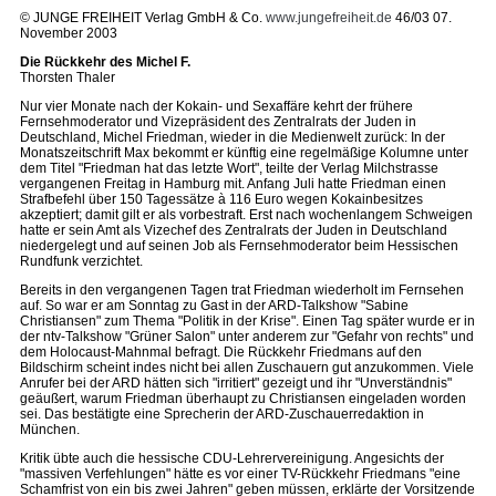
© JUNGE FREIHEIT Verlag GmbH & Co.
www.jungefreiheit.de
46/03 07.
November 2003
Die Rückkehr des Michel F.
Thorsten Thaler
Nur vier Monate nach der Kokain- und Sexaffäre kehrt der frühere
Fernsehmoderator und Vizepräsident des Zentralrats der Juden in
Deutschland, Michel Friedman, wieder in die Medienwelt zurück: In der
Monatszeitschrift Max bekommt er künftig eine regelmäßige Kolumne unter
dem Titel "Friedman hat das letzte Wort", teilte der Verlag Milchstrasse
vergangenen Freitag in Hamburg mit. Anfang Juli hatte Friedman einen
Strafbefehl über 150 Tagessätze à 116 Euro wegen Kokainbesitzes
akzeptiert; damit gilt er als vorbestraft. Erst nach wochenlangem Schweigen
hatte er sein Amt als Vizechef des Zentralrats der Juden in Deutschland
niedergelegt und auf seinen Job als Fernsehmoderator beim Hessischen
Rundfunk verzichtet.
Bereits in den vergangenen Tagen trat Friedman wiederholt im Fernsehen
auf. So war er am Sonntag zu Gast in der ARD-Talkshow "Sabine
Christiansen" zum Thema "Politik in der Krise". Einen Tag später wurde er in
der ntv-Talkshow "Grüner Salon" unter anderem zur "Gefahr von rechts" und
dem Holocaust-Mahnmal befragt. Die Rückkehr Friedmans auf den
Bildschirm scheint indes nicht bei allen Zuschauern gut anzukommen. Viele
Anrufer bei der ARD hätten sich "irritiert" gezeigt und ihr "Unverständnis"
geäußert, warum Friedman überhaupt zu Christiansen eingeladen worden
sei. Das bestätigte eine Sprecherin der ARD-Zuschauerredaktion in
München.
Kritik übte auch die hessische CDU-Lehrervereinigung. Angesichts der
"massiven Verfehlungen" hätte es vor einer TV-Rückkehr Friedmans "eine
Schamfrist von ein bis zwei Jahren" geben müssen, erklärte der Vorsitzende