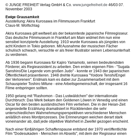
© JUNGE FREIHEIT Verlag GmbH & Co.
www.jungefreiheit.de
46/03 07.
November 2003
Ewige Grausamkeit
Ausstellung: Akira Kurosawa im Filmmuseum Frankfurt
Claus-M. Wolfschlag
Akira Kurosawa gilt weltweit als der bekannteste japanische Filmregisseur.
Das deutsche Filmmuseum in Frankfurt am Main widmet ihm nun eine
sensibel konzipierte Ausstellung. 1910 wurde Kurosawa als jüngstes von
acht Kindern in Tokio geboren. Mit Ausnahme der musischen Fächer
schulisch schwach, versuchte er als freier Illustrator seinen Lebensunterhalt
zu verdienen.
Ab 1936 begann Kurosawa für Kajiro Yamamoto, seinen bedeutendsten
Förderer, als Regieassistent zu arbeiten. Den ersten eigenen Film - "Sugata
Sanshiro/Die Legende vom großen Judo" - konnte er 1943 der japanischen
Öffentlichkeit präsentieren. 1948 drehte Kurosawa "Yoidore Tenshi/Engel
der Verlorenen". Erstmals kam es dabei zur Zusammenarbeit mit dem
Schauspieler Toshiro Mifune - eine Arbeitsgemeinschaft, der insgesamt 16
Filme entspringen sollten.
1950 gelang mit "Rashomon - Das Lustwäldchen" der internationale
Durchbruch: Das Werk bekam den Goldenen Löwen in Venedig und einen
Oscar für den besten ausländischen Film verliehen. Die in der Heian-Zeit
angesiedelte Erzählung dramatisiert in Rückblenden die sehr
unterschiedlichen Wahrnehmungsperspektiven verschiedener Menschen
anläßlich eines Mordprozesses. Die Erinnerungen weichen derart stark
voneinander ab, daß jede objektive Wahrheit in Zweifel gezogen erscheint.
Nach einer fünfjährigen Schaffenspause entstand der 1970 veröffentlichte
Film "Dodesukaden - Menschen im Abseits", mit dem der Regisseur einen