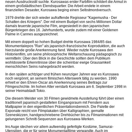
neuen Ausdrucksstil suchte. Kurosawas erster Farbfilm schildert die Armut in
einem großstädtischen Elendsquartier. Die Arbeit endete in einem
finanziellen Desaster, Kurosawa beging einen Selbstmordversuch.
1979 drehte der sich wieder aufraffende Regisseur "Kagemusha - Der
Schatten des Kriegers". Der mit einem Budget von sechs Millionen Dollar
damals teuerste japanische Film, angesiedelt in den japanischen
Bürgerkriegen des 16. Jahrhunderts, wurde zudem mit einer Goldenen
Palme in Cannes ausgezeichnet.
Mit einem doppelt so hohen Budget drehte Kurosawa 1984/85 das
Monumentalepos "Ran" als japanisch-französische Koproduktion, die auch
hierzulande große Anerkennung fand. Wieder nutzte Kurosawa den
Historienfilm, um seine philosophische Weltanschauung pädagogisch zu
vermitteln: Über den Blick in die Geschichte sollten dem Publikum
wohldosierte Erkenntnisse über die scheinbar ewige Grausamkeit
menschlichen Seins nahegebracht werden.
In den späten achtziger und frühen neunziger Jahren war es Kurosawa
noch vergönnt, an seinem filmischen Alterswerk tätig zu werden. 1990
erhielt er den Ehren-Oscar als Anerkennung seines Beitrags zur
Filmgeschichte. Im hohen Alter verstarb Kurosawa am 6. September 1998 in
seiner Heimatstadt Tokio.
Die diesem Meister von 30 Filmen gewidmete Ausstellung führt über einen
traditionell japanisch gestalteten Eingangsraum mit Fenstern aus
Mattpapier in den eigentlichen Präsentationsbereich. Die Palette der
Exponate reicht von Filmplakaten über Kalligraphien, gemalte
Szeneskizzen, handgeschriebene Drehbücher bis zu Filmanimationen mit
gelungenen Schnitt-Sequenzen aus Kurosawa-Werken.
Ins Auge stechen vor allem aufwendig gefertigte Kostüme, Samurai-
Utensilien, die er für seine Monumentalfilme verwandte. Auch im