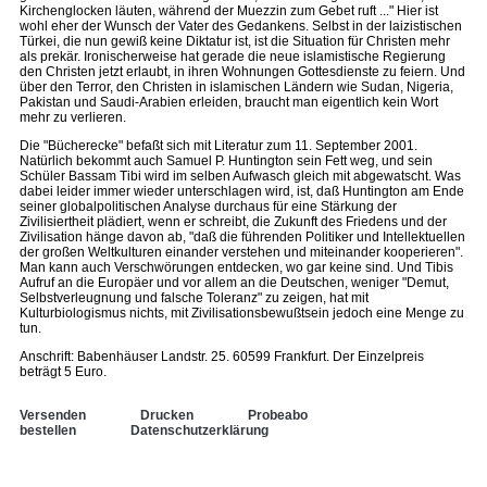
Kirchenglocken läuten, während der Muezzin zum Gebet ruft ..." Hier ist
wohl eher der Wunsch der Vater des Gedankens. Selbst in der laizistischen
Türkei, die nun gewiß keine Diktatur ist, ist die Situation für Christen mehr
als prekär. Ironischerweise hat gerade die neue islamistische Regierung
den Christen jetzt erlaubt, in ihren Wohnungen Gottesdienste zu feiern. Und
über den Terror, den Christen in islamischen Ländern wie Sudan, Nigeria,
Pakistan und Saudi-Arabien erleiden, braucht man eigentlich kein Wort
mehr zu verlieren.
Die "Bücherecke" befaßt sich mit Literatur zum 11. September 2001.
Natürlich bekommt auch Samuel P. Huntington sein Fett weg, und sein
Schüler Bassam Tibi wird im selben Aufwasch gleich mit abgewatscht. Was
dabei leider immer wieder unterschlagen wird, ist, daß Huntington am Ende
seiner globalpolitischen Analyse durchaus für eine Stärkung der
Zivilisiertheit plädiert, wenn er schreibt, die Zukunft des Friedens und der
Zivilisation hänge davon ab, "daß die führenden Politiker und Intellektuellen
der großen Weltkulturen einander verstehen und miteinander kooperieren".
Man kann auch Verschwörungen entdecken, wo gar keine sind. Und Tibis
Aufruf an die Europäer und vor allem an die Deutschen, weniger "Demut,
Selbstverleugnung und falsche Toleranz" zu zeigen, hat mit
Kulturbiologismus nichts, mit Zivilisationsbewußtsein jedoch eine Menge zu
tun.
Anschrift: Babenhäuser Landstr. 25. 60599 Frankfurt. Der Einzelpreis
beträgt 5 Euro.
Versenden
Drucken
Probeabo
bestellen
Datenschutzerklärung