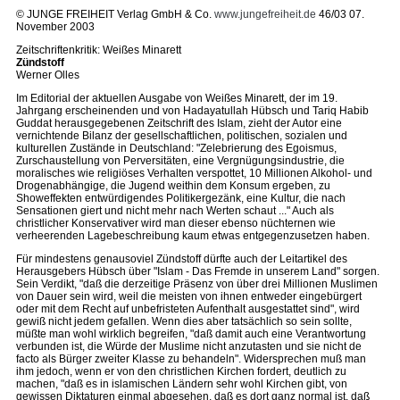
© JUNGE FREIHEIT Verlag GmbH & Co.
www.jungefreiheit.de
46/03 07.
November 2003
Zeitschriftenkritik: Weißes Minarett
Zündstoff
Werner Olles
Im Editorial der aktuellen Ausgabe von Weißes Minarett, der im 19.
Jahrgang erscheinenden und von Hadayatullah Hübsch und Tariq Habib
Guddat herausgegebenen Zeitschrift des Islam, zieht der Autor eine
vernichtende Bilanz der gesellschaftlichen, politischen, sozialen und
kulturellen Zustände in Deutschland: "Zelebrierung des Egoismus,
Zurschaustellung von Perversitäten, eine Vergnügungsindustrie, die
moralisches wie religiöses Verhalten verspottet, 10 Millionen Alkohol- und
Drogenabhängige, die Jugend weithin dem Konsum ergeben, zu
Showeffekten entwürdigendes Politikergezänk, eine Kultur, die nach
Sensationen giert und nicht mehr nach Werten schaut ..." Auch als
christlicher Konservativer wird man dieser ebenso nüchternen wie
verheerenden Lagebeschreibung kaum etwas entgegenzusetzen haben.
Für mindestens genausoviel Zündstoff dürfte auch der Leitartikel des
Herausgebers Hübsch über "Islam - Das Fremde in unserem Land" sorgen.
Sein Verdikt, "daß die derzeitige Präsenz von über drei Millionen Muslimen
von Dauer sein wird, weil die meisten von ihnen entweder eingebürgert
oder mit dem Recht auf unbefristeten Aufenthalt ausgestattet sind", wird
gewiß nicht jedem gefallen. Wenn dies aber tatsächlich so sein sollte,
müßte man wohl wirklich begreifen, "daß damit auch eine Verantwortung
verbunden ist, die Würde der Muslime nicht anzutasten und sie nicht de
facto als Bürger zweiter Klasse zu behandeln". Widersprechen muß man
ihm jedoch, wenn er von den christlichen Kirchen fordert, deutlich zu
machen, "daß es in islamischen Ländern sehr wohl Kirchen gibt, von
gewissen Diktaturen einmal abgesehen, daß es dort ganz normal ist, daß