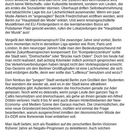
Doch wirkliche Stars sind das nicht. Der Zustrom aus dem Ausland wird
durch keine Wirtschafts- oder Kulturelite bestimmt, sondern von Leuten, die
als erstes die Sozialämter stürmen. Überhaupt driften Selbstwahrnehmung
und tatsächliche Lage bis zur Lächerlichkeit auseinander. Wenn ein paar
Mode-Ateliers im "angesagten" Bezirk Friedrichshain eröffnen werden, wird
Berlin zur "Hauptstadt der Mode" erklärt. Und wenn krisengeschüttelte
Musikfirmen mit EU-Fördergeldern in die leerstehenden Büros am
Potsdamer Platz gelockt werden, rufen die Lokalzeitungen die "Hauptstadt
der Musik" aus!
Vergeßt den Metropolenanspruch! Die zwanziger Jahre sind vorbei, Berlin
kann momentan nicht in derselben Liga spielen wie Rom, Paris und
London. In den neunziger Jahren hatte man den Bedeutungsschwund mit
allerlei Zukunftsversprechen kompensiert: Ein "Kompetenzzentrum" sollte
die Stadt sein, "Drehscheibe" oder "Brücke nach Osten". Doch bis heute hat
man nicht realisiert, daß achtzig Kilometer östlich polnisch gesprochen wird.
Die Verkehrsverbindungen haben längst nicht den Vorkriegsstand erreicht.
Das Gezerre um den Berliner Großflughafen ist eine Lachnummer, die sich
bald erübrigen dürfte, denn wer sollte das "Luftkreuz" benutzen und wozu?
Den Nimbus der "jungen" Stadt verdankt Berlin zum Großteil den Studenten.
Nur wandern die wieder ab, weil es in der Stadt keine attraktiven
Arbeitsplätze gibt. Außerdem werden die Hochschulen gerade zur Ader
gelassen. Noch wirkt es dekorativ, wenn junge Leute den ganzen Tag in
Cafés herumsitzen und dreinschauen, als gehe an ihnen gerade ein Alfred
Döblin verloren. Hartz II bis IV wird auch diesen Hinterbliebenen der New-
Economy- und Medien-Szene den Garaus machen. Die Unermüdlichen, die
eine neue Gründerzeit beschwören, müßten erst einmal die Frage
beantworten, warum ausgerechnet inmitten der ökonomischen Wüste der
Ex-DDR eine florierende Insel entstehen soll.
Man läuft Gefahr, sich als Reaktion auf die zerschellten Berlin-Visionen
früherer Jahre an Negativ-Prognosen zu delektieren. Auch solchen