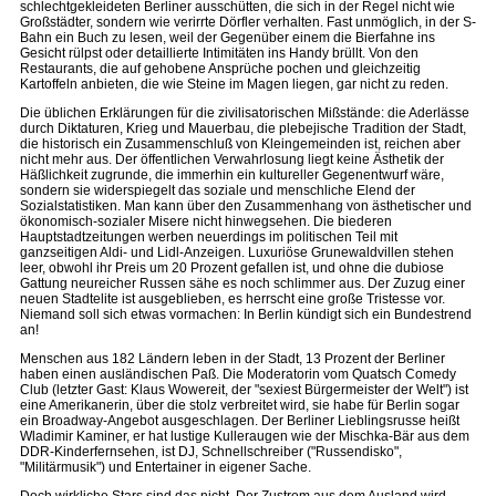
schlechtgekleideten Berliner ausschütten, die sich in der Regel nicht wie
Großstädter, sondern wie verirrte Dörfler verhalten. Fast unmöglich, in der S-
Bahn ein Buch zu lesen, weil der Gegenüber einem die Bierfahne ins
Gesicht rülpst oder detaillierte Intimitäten ins Handy brüllt. Von den
Restaurants, die auf gehobene Ansprüche pochen und gleichzeitig
Kartoffeln anbieten, die wie Steine im Magen liegen, gar nicht zu reden.
Die üblichen Erklärungen für die zivilisatorischen Mißstände: die Aderlässe
durch Diktaturen, Krieg und Mauerbau, die plebejische Tradition der Stadt,
die historisch ein Zusammenschluß von Kleingemeinden ist, reichen aber
nicht mehr aus. Der öffentlichen Verwahrlosung liegt keine Ästhetik der
Häßlichkeit zugrunde, die immerhin ein kultureller Gegenentwurf wäre,
sondern sie widerspiegelt das soziale und menschliche Elend der
Sozialstatistiken. Man kann über den Zusammenhang von ästhetischer und
ökonomisch-sozialer Misere nicht hinwegsehen. Die biederen
Hauptstadtzeitungen werben neuerdings im politischen Teil mit
ganzseitigen Aldi- und Lidl-Anzeigen. Luxuriöse Grunewaldvillen stehen
leer, obwohl ihr Preis um 20 Prozent gefallen ist, und ohne die dubiose
Gattung neureicher Russen sähe es noch schlimmer aus. Der Zuzug einer
neuen Stadtelite ist ausgeblieben, es herrscht eine große Tristesse vor.
Niemand soll sich etwas vormachen: In Berlin kündigt sich ein Bundestrend
an!
Menschen aus 182 Ländern leben in der Stadt, 13 Prozent der Berliner
haben einen ausländischen Paß. Die Moderatorin vom Quatsch Comedy
Club (letzter Gast: Klaus Wowereit, der "sexiest Bürgermeister der Welt") ist
eine Amerikanerin, über die stolz verbreitet wird, sie habe für Berlin sogar
ein Broadway-Angebot ausgeschlagen. Der Berliner Lieblingsrusse heißt
Wladimir Kaminer, er hat lustige Kulleraugen wie der Mischka-Bär aus dem
DDR-Kinderfernsehen, ist DJ, Schnellschreiber ("Russendisko",
"Militärmusik") und Entertainer in eigener Sache.