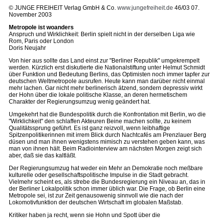
© JUNGE FREIHEIT Verlag GmbH & Co.
www.jungefreiheit.de
46/03 07.
November 2003
Metropole ist woanders
Anspruch und Wirklichkeit: Berlin spielt nicht in der derselben Liga wie
Rom, Paris oder London
Doris Neujahr
Von hier aus sollte das Land einst zur "Berliner Republik" umgekrempelt
werden. Kürzlich erst diskutierte die Nationalstiftung unter Helmut Schmidt
über Funktion und Bedeutung Berlins, das Optimisten noch immer tapfer zur
deutschen Weltmetropole ausrufen. Heute kann man darüber nicht einmal
mehr lachen. Gar nicht mehr berlinerisch ätzend, sondern depressiv wirkt
der Hohn über die lokale politische Klasse, an deren hermetischem
Charakter der Regierungsumzug wenig geändert hat.
Umgekehrt hat die Bundespolitik durch die Konfrontation mit Berlin, wo die
"Wirklichkeit" den schlaffen Akteuren Beine machen sollte, zu keinem
Qualitätssprung geführt. Es ist ganz reizvoll, wenn leibhaftige
Spitzenpolitikerinnen mit irrem Blick durch Nachtcafés am Prenzlauer Berg
düsen und man ihnen wenigstens mimisch zu verstehen geben kann, was
man von ihnen hält. Beim Radiointerview am nächsten Morgen zeigt sich
aber, daß sie das kaltläßt.
Der Regierungsumzug hat weder ein Mehr an Demokratie noch meßbare
kulturelle oder gesellschaftspolitische Impulse in die Stadt gebracht.
Vielmehr scheint es, als strebe die Bundesregierung ein Niveau an, das in
der Berliner Lokalpolitik schon immer üblich war. Die Frage, ob Berlin eine
Metropole sei, ist zur Zeit genausowenig sinnvoll wie die nach der
Lokomotivfunktion der deutschen Wirtschaft im globalen Maßstab.
Kritiker haben ja recht, wenn sie Hohn und Spott über die