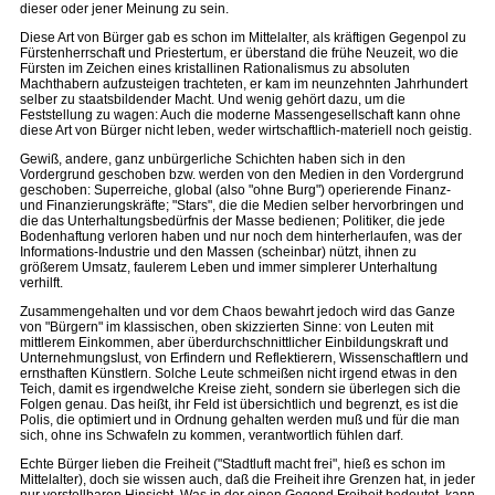
dieser oder jener Meinung zu sein.
Diese Art von Bürger gab es schon im Mittelalter, als kräftigen Gegenpol zu
Fürstenherrschaft und Priestertum, er überstand die frühe Neuzeit, wo die
Fürsten im Zeichen eines kristallinen Rationalismus zu absoluten
Machthabern aufzusteigen trachteten, er kam im neunzehnten Jahrhundert
selber zu staatsbildender Macht. Und wenig gehört dazu, um die
Feststellung zu wagen: Auch die moderne Massengesellschaft kann ohne
diese Art von Bürger nicht leben, weder wirtschaftlich-materiell noch geistig.
Gewiß, andere, ganz unbürgerliche Schichten haben sich in den
Vordergrund geschoben bzw. werden von den Medien in den Vordergrund
geschoben: Superreiche, global (also "ohne Burg") operierende Finanz-
und Finanzierungskräfte; "Stars", die die Medien selber hervorbringen und
die das Unterhaltungsbedürfnis der Masse bedienen; Politiker, die jede
Bodenhaftung verloren haben und nur noch dem hinterherlaufen, was der
Informations-Industrie und den Massen (scheinbar) nützt, ihnen zu
größerem Umsatz, faulerem Leben und immer simplerer Unterhaltung
verhilft.
Zusammengehalten und vor dem Chaos bewahrt jedoch wird das Ganze
von "Bürgern" im klassischen, oben skizzierten Sinne: von Leuten mit
mittlerem Einkommen, aber überdurchschnittlicher Einbildungskraft und
Unternehmungslust, von Erfindern und Reflektierern, Wissenschaftlern und
ernsthaften Künstlern. Solche Leute schmeißen nicht irgend etwas in den
Teich, damit es irgendwelche Kreise zieht, sondern sie überlegen sich die
Folgen genau. Das heißt, ihr Feld ist übersichtlich und begrenzt, es ist die
Polis, die optimiert und in Ordnung gehalten werden muß und für die man
sich, ohne ins Schwafeln zu kommen, verantwortlich fühlen darf.
Echte Bürger lieben die Freiheit ("Stadtluft macht frei", hieß es schon im
Mittelalter), doch sie wissen auch, daß die Freiheit ihre Grenzen hat, in jeder