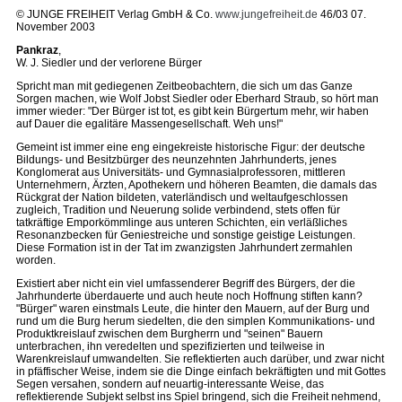
© JUNGE FREIHEIT Verlag GmbH & Co.
www.jungefreiheit.de
46/03 07.
November 2003
Pankraz
,
W. J. Siedler und der verlorene Bürger
Spricht man mit gediegenen Zeitbeobachtern, die sich um das Ganze
Sorgen machen, wie Wolf Jobst Siedler oder Eberhard Straub, so hört man
immer wieder: "Der Bürger ist tot, es gibt kein Bürgertum mehr, wir haben
auf Dauer die egalitäre Massengesellschaft. Weh uns!"
Gemeint ist immer eine eng eingekreiste historische Figur: der deutsche
Bildungs- und Besitzbürger des neunzehnten Jahrhunderts, jenes
Konglomerat aus Universitäts- und Gymnasialprofessoren, mittleren
Unternehmern, Ärzten, Apothekern und höheren Beamten, die damals das
Rückgrat der Nation bildeten, vaterländisch und weltaufgeschlossen
zugleich, Tradition und Neuerung solide verbindend, stets offen für
tatkräftige Emporkömmlinge aus unteren Schichten, ein verläßliches
Resonanzbecken für Geniestreiche und sonstige geistige Leistungen.
Diese Formation ist in der Tat im zwanzigsten Jahrhundert zermahlen
worden.
Existiert aber nicht ein viel umfassenderer Begriff des Bürgers, der die
Jahrhunderte überdauerte und auch heute noch Hoffnung stiften kann?
"Bürger" waren einstmals Leute, die hinter den Mauern, auf der Burg und
rund um die Burg herum siedelten, die den simplen Kommunikations- und
Produktkreislauf zwischen dem Burgherrn und "seinen" Bauern
unterbrachen, ihn veredelten und spezifizierten und teilweise in
Warenkreislauf umwandelten. Sie reflektierten auch darüber, und zwar nicht
in pfäffischer Weise, indem sie die Dinge einfach bekräftigten und mit Gottes
Segen versahen, sondern auf neuartig-interessante Weise, das
reflektierende Subjekt selbst ins Spiel bringend, sich die Freiheit nehmend,