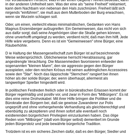
nur vorstellbaren Hinsicht. Was in der einen Gegend Freiheit bedeutet, kann
in der anderen Unfreiheit sein. Was der eine als "seine Freiheit" reklamiert,
kann dem Nachbarn von nebenan den Hals zuschnüren. Freiheit läßt sich
nirgends "einführen", sie muß aus dem Mutterboden der Burg erwachsen,
wenn sie Wurzeln schlagen soll.
Oder, um einen, vielleicht etwas minimalistischen, Gedanken von Hans
Magnus Enzensberger aufzugreifen: Ein Gemeinwesen, das nicht von sich
aus dafür sorgt, daß seine Angehörigen über die Straße gehen können,
ohne unverhofft umgelegt zu werden, verdient nicht, daß man ihm hilft. Jede
Hilfe wäre vergebens. Denn es ist ein "Gemeinwesen" ohne Bürger, eine
Räuberhöhle.
D ie Haltung der Massengesellschaft zum Bürger ist auf bezeichnende
Weise widersprüchlich. Üblicherweise herrscht Herablassung, gar
angestrengte Verachtung. Die Massenmedien favorisieren entweder den
sogenannten "kleinen Mann", den sie aggressiv gegen den Bürger
ausspielen, oder den reichen Krösus mit seinen aufdringlichen Accessoires
sowie den "Star". Noch das läppischste "Sternchen" rangiert bei ihnen
höher als der solide Bürger, der, wenn überhaupt, allermeist als
langweiliger Spießer hingestellt wird.
In politischen Festreden freilich oder in bürokratischen Erlassen kommt der
Bürger regelmäßig und positiv vor, und zwar in Form des "Mitbürgers". Es ist
dies eine reine Drohvokabel. Mit ihrer Hilfe bringen die Politiker und die
Bürokratie den Bürgern bei, daß sie gewisse Zuwanderer zur Polis
ungeprüft und ohne vorhergehende Verhandlung als gleichberechtigt und
ebenbürtig zu akzeptieren und ihnen sofort alle eventuell noch
existierenden bürgerlichen Privilegien einzuräumen haben. Das ölige
Reden vom "Mitbürger" (statt vom Bürger selbst) dementiert im Grunde
jeden Bürgerstolz und jede bewährte bürgerliche Tradition.
Trotzdem ist es ein sicheres Zeichen dafür, daß es den Bürger, Siedler und