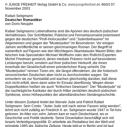
© JUNGE FREIHEIT Verlag GmbH & Co.
www.jungefreiheit.de
46/03 07.
November 2003
Rafael Seligmann
Deutscher Romantiker
von Doris Neujahr
Rafael Seligmanns Lebensthema sind die Aporien des deutsch-jüdischen
Verhältnisses. Der Schriftsteller, Publizist und Fernsehjournalist polemisiert
gegen die deutschen "Profi-Holocaustler" und "Judenbetrauerer" im
Allgemeinen und gegen die "Musterjuden" im Besonderen. Vor einigen
Jahren veröffentlichte er seinen gleichnamigen Roman. Der Begriff ist
namentlich auf Figuren wie den Möchtegern-Skandalautor Maxim Biller, den
falschen Irak-Spezialisten Michael Wolffsohn oder den Rotlicht-Experten
Michel Friedman gemünzt, deren mediale Präsenz nicht auf besonderen
Leistungen beruht, sondern auf ihrer jüdischen Herkunft, die ihnen
innerhalb der Gesellschaft einen priesterlichen Rang verleiht. Die
"Musterjuden" rennen Türen ein, die längst offenstehen, die die historisch
verunsicherten Deutschen aber nicht zu durchschreiten wagen. Sie
ermuntern sie zur Normalität und wachen gleichzeitig darüber, daß diese
sich nicht erfüllt, denn dann wäre ihr Einsatz überflüssig. Wegen dieser
Doppelfunktion heißen sie auch "Kritisches Gewissen". Der "Musterjude" ist
die nachträgliche Karikatur der durch Hitler zerstörten deutsch-jüdischen
Symbiose, eines Höhepunktes der abendländischen Geistesgeschichte.
Unter diesem Zustand leidet der liberale Jude und Patriot Rafael
Seligmann. Sein Credo: "Jeder Jude soll nach seiner Fasson selig werden",
lehnt sich nicht zufällig an Friedrich II. an. Seligmann wurde 1947 in Tel Aviv
geboren. Im Alter von zehn Jahren kam er nach Deutschland, wo er
Geschichte und Politik studierte. Seine Dissertation beschäftigt sich mit
Israels Verteidigungspolitik. Er arbeitete als Redakteur bei der Welt und
gründete 1985 die Jüdische Zeitung. Heute lebt er in Berlin und ist laut