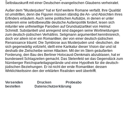
Selbstauskunft mit einer Deutschen evangelischen Glaubens verheiratet.
Außer dem "Musterjuden" hat er fünf weitere Romane verfaßt. Ihre Qualität
ist umstritten, denn die Figuren müssen ständig die An- und Absichten ihres
Erfinders erläutern. Auch seine politischen Aufsätze, in denen er unter
anderem eine selbstbewußte deutsche Außenpolitik fordert, lesen sich
mitunter wie unfreiwillige Parodien auf Grundsatzartikel von Helmut
Schmidt. Substantiell und anregend sind dagegen seine Wortmeldungen
zum deutsch-jüdischen Verhältnis. Seligmann argumentiert kenntnisreich,
doch vor allem ist er ein Romantiker, der von einer deutsch-jüdischen
Renaissance träumt. Die Symbiose aus Musterjuden und -deutschen, die
sich gegenwärtig vollzieht, stellt eine Karikatur dieser Vision dar und ist
deshalb die Zielscheibe seiner Attacken. Mit der im Stern geäußerten
Forderung, den Bau des Berliner Holocaust-Denkmals abzublasen, hat er
bundesweit Schlagzeilen gemacht. Das Stelenfeld sei das Gegenstück zum
Nürnberger Reichsparteitagsgelände und eine Hypothek für die deutsch-
jüdischen Beziehungen. Er ist nicht der erste Romantiker, dessen
Wirklichkeitssinn den der erklärten Realisten weit übertrifft.
Versenden
Drucken
Probeabo
bestellen
Datenschutzerklärung