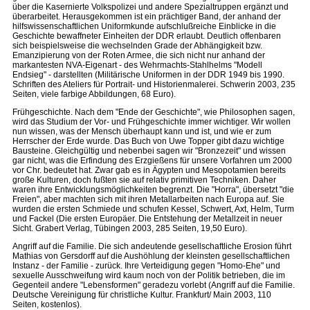
über die Kasernierte Volkspolizei und andere Spezialtruppen ergänzt und
überarbeitet. Herausgekommen ist ein prächtiger Band, der anhand der
hilfswissenschaftlichen Uniformkunde aufschlußreiche Einblicke in die
Geschichte bewaffneter Einheiten der DDR erlaubt. Deutlich offenbaren
sich beispielsweise die wechselnden Grade der Abhängigkeit bzw.
Emanzipierung von der Roten Armee, die sich nicht nur anhand der
markantesten NVA-Eigenart - des Wehrmachts-Stahlhelms "Modell
Endsieg" - darstellten (Militärische Uniformen in der DDR 1949 bis 1990.
Schriften des Ateliers für Portrait- und Historienmalerei. Schwerin 2003, 235
Seiten, viele farbige Abbildungen, 68 Euro).
Frühgeschichte. Nach dem "Ende der Geschichte", wie Philosophen sagen,
wird das Studium der Vor- und Frühgeschichte immer wichtiger. Wir wollen
nun wissen, was der Mensch überhaupt kann und ist, und wie er zum
Herrscher der Erde wurde. Das Buch von Uwe Topper gibt dazu wichtige
Bausteine. Gleichgültig und nebenbei sagen wir "Bronzezeit" und wissen
gar nicht, was die Erfindung des Erzgießens für unsere Vorfahren um 2000
vor Chr. bedeutet hat. Zwar gab es in Ägypten und Mesopotamien bereits
große Kulturen, doch fußten sie auf relativ primitiven Techniken. Daher
waren ihre Entwicklungsmöglichkeiten begrenzt. Die "Horra", übersetzt "die
Freien", aber machten sich mit ihren Metallarbeiten nach Europa auf. Sie
wurden die ersten Schmiede und schufen Kessel, Schwert, Axt, Helm, Turm
und Fackel (Die ersten Europäer. Die Entstehung der Metallzeit in neuer
Sicht. Grabert Verlag, Tübingen 2003, 285 Seiten, 19,50 Euro).
Angriff auf die Familie. Die sich andeutende gesellschaftliche Erosion führt
Mathias von Gersdorff auf die Aushöhlung der kleinsten gesellschaftlichen
Instanz - der Familie - zurück. Ihre Verteidigung gegen "Homo-Ehe" und
sexuelle Ausschweifung wird kaum noch von der Politik betrieben, die im
Gegenteil andere "Lebensformen" geradezu vorlebt (Angriff auf die Familie.
Deutsche Vereinigung für christliche Kultur. Frankfurt/ Main 2003, 110
Seiten, kostenlos).