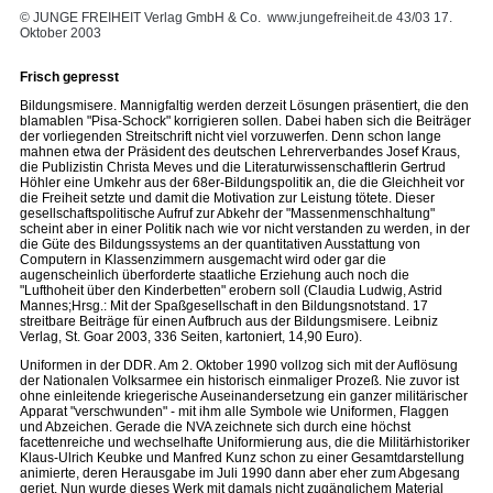
© JUNGE FREIHEIT Verlag GmbH & Co.
www.jungefreiheit.de
43/03 17.
Oktober 2003
Frisch gepresst
Bildungsmisere. Mannigfaltig werden derzeit Lösungen präsentiert, die den
blamablen "Pisa-Schock" korrigieren sollen. Dabei haben sich die Beiträger
der vorliegenden Streitschrift nicht viel vorzuwerfen. Denn schon lange
mahnen etwa der Präsident des deutschen Lehrerverbandes Josef Kraus,
die Publizistin Christa Meves und die Literaturwissenschaftlerin Gertrud
Höhler eine Umkehr aus der 68er-Bildungspolitik an, die die Gleichheit vor
die Freiheit setzte und damit die Motivation zur Leistung tötete. Dieser
gesellschaftspolitische Aufruf zur Abkehr der "Massenmenschhaltung"
scheint aber in einer Politik nach wie vor nicht verstanden zu werden, in der
die Güte des Bildungssystems an der quantitativen Ausstattung von
Computern in Klassenzimmern ausgemacht wird oder gar die
augenscheinlich überforderte staatliche Erziehung auch noch die
"Lufthoheit über den Kinderbetten" erobern soll (Claudia Ludwig, Astrid
Mannes;Hrsg.: Mit der Spaßgesellschaft in den Bildungsnotstand. 17
streitbare Beiträge für einen Aufbruch aus der Bildungsmisere. Leibniz
Verlag, St. Goar 2003, 336 Seiten, kartoniert, 14,90 Euro).
Uniformen in der DDR. Am 2. Oktober 1990 vollzog sich mit der Auflösung
der Nationalen Volksarmee ein historisch einmaliger Prozeß. Nie zuvor ist
ohne einleitende kriegerische Auseinandersetzung ein ganzer militärischer
Apparat "verschwunden" - mit ihm alle Symbole wie Uniformen, Flaggen
und Abzeichen. Gerade die NVA zeichnete sich durch eine höchst
facettenreiche und wechselhafte Uniformierung aus, die die Militärhistoriker
Klaus-Ulrich Keubke und Manfred Kunz schon zu einer Gesamtdarstellung
animierte, deren Herausgabe im Juli 1990 dann aber eher zum Abgesang
geriet. Nun wurde dieses Werk mit damals nicht zugänglichem Material