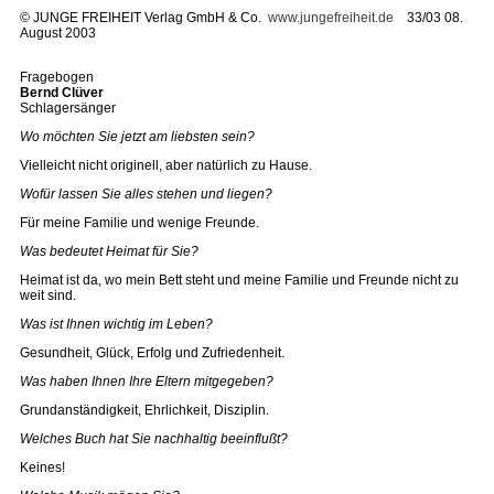
©
JUNGE FREIHEIT Verlag GmbH & Co.
www.jungefreiheit.de
33/03 08.
August 2003
Fragebogen
Bernd Clüver
Schlagersänger
Wo möchten Sie jetzt am liebsten sein?
Vielleicht nicht originell, aber natürlich zu Hause.
Wofür lassen Sie alles stehen und liegen?
Für meine Familie und wenige Freunde.
Was bedeutet Heimat für Sie?
Heimat ist da, wo mein Bett steht und meine Familie und Freunde nicht zu
weit sind.
Was ist Ihnen wichtig im Leben?
Gesundheit, Glück, Erfolg und Zufriedenheit.
Was haben Ihnen Ihre Eltern mitgegeben?
Grundanständigkeit, Ehrlichkeit, Disziplin.
Welches Buch hat Sie nachhaltig beeinflußt?
Keines!