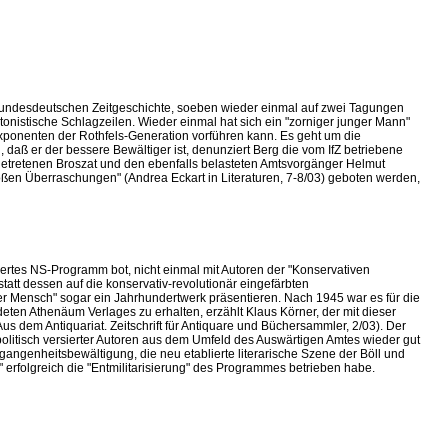
er bundesdeutschen Zeitgeschichte, soeben wieder einmal auf zwei Tagungen
tonistische Schlagzeilen. Wieder einmal hat sich ein "zorniger junger Mann"
Exponenten der Rothfels-Generation vorführen kann. Es geht um die
 daß er der bessere Bewältiger ist, denunziert Berg die vom IfZ betriebene
getretenen Broszat und den ebenfalls belasteten Amtsvorgänger Helmut
ßen Überraschungen" (Andrea Eckart in Literaturen, 7-8/03) geboten werden,
rtes NS-Programm bot, nicht einmal mit Autoren der "Konservativen
att dessen auf die konservativ-revolutionär eingefärbten
er Mensch" sogar ein Jahrhundertwerk präsentieren. Nach 1945 war es für die
deten Athenäum Verlages zu erhalten, erzählt Klaus Körner, der mit dieser
Aus dem Antiquariat. Zeitschrift für Antiquare und Büchersammler, 2/03). Der
politisch versierter Autoren aus dem Umfeld des Auswärtigen Amtes wieder gut
ngenheitsbewältigung, die neu etablierte literarische Szene der Böll und
erfolgreich die "Entmilitarisierung" des Programmes betrieben habe.