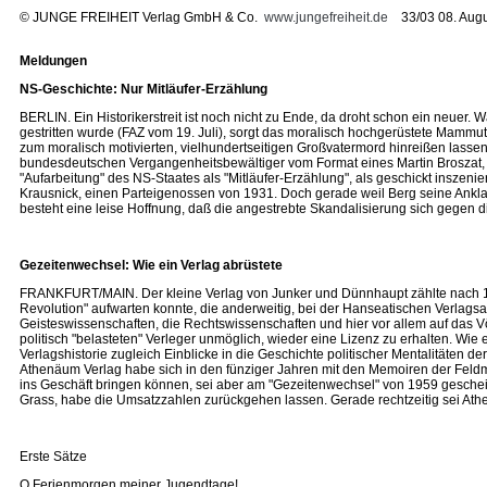
©
JUNGE FREIHEIT Verlag GmbH & Co.
www.jungefreiheit.de
33/03 08. Augu
Meldungen
NS-Geschichte: Nur Mitläufer-Erzählung
BERLIN. Ein Historikerstreit ist noch nicht zu Ende, da droht schon ein neuer
gestritten wurde (FAZ vom 19. Juli), sorgt das moralisch hochgerüstete Mammutw
zum moralisch motivierten, vielhundertseitigen Großvatermord hinreißen lassen
bundesdeutschen Vergangenheitsbewältiger vom Format eines Martin Broszat, lang
"Aufarbeitung" des NS-Staates als "Mitläufer-Erzählung", als geschickt insz
Krausnick, einen Parteigenossen von 1931. Doch gerade weil Berg seine Ankl
besteht eine leise Hoffnung, daß die angestrebte Skandalisierung sich gegen d
Gezeitenwechsel: Wie ein Verlag abrüstete
FRANKFURT/MAIN. Der kleine Verlag von Junker und Dünnhaupt zählte nach 193
Revolution" aufwarten konnte, die anderweitig, bei der Hanseatischen Verlagsa
Geisteswissenschaften, die Rechtswissenschaften und hier vor allem auf das V
politisch "belasteten" Verleger unmöglich, wieder eine Lizenz zu erhalten. Wie
Verlagshistorie zugleich Einblicke in die Geschichte politischer Mentalitäten de
Athenäum Verlag habe sich in den fünziger Jahren mit den Memoiren der Feldma
ins Geschäft bringen können, sei aber am "Gezeitenwechsel" von 1959 gescheit
Grass, habe die Umsatzzahlen zurückgehen lassen. Gerade rechtzeitig sei Athe
Erste Sätze
O Ferienmorgen meiner Jugendtage!