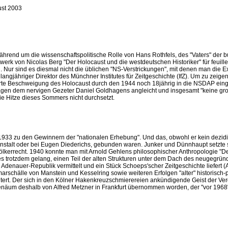
st 2003
. Während um die wissenschaftspolitische Rolle von Hans Rothfels, des "Vaters" d
erk von Nicolas Berg "Der Holocaust und die westdeutschen Historiker" für feuille
. Nur sind es diesmal nicht die üblichen "NS-Verstrickungen", mit denen man die 
jähriger Direktor des Münchner Institutes für Zeitgeschichte (IfZ). Um zu zeigen,
enierte Beschweigung des Holocaust durch den 1944 noch 18jährig in die NSDAP ein
agen dem nervigen Gezeter Daniel Goldhagens angleicht und insgesamt "keine gro
ie Hitze dieses Sommers nicht durchsetzt.
3 zu den Gewinnern der "nationalen Erhebung". Und das, obwohl er kein dezidie
nstalt oder bei Eugen Diederichs, gebunden waren. Junker und Dünnhaupt setzte st
ölkerrecht. 1940 konnte man mit Arnold Gehlens philosophischer Anthropologie "D
 es trotzdem gelang, einen Teil der alten Strukturen unter dem Dach des neugegrün
r Adenauer-Republik vermittelt und ein Stück Schoeps'scher Zeitgeschichte liefert (
rschälle von Manstein und Kesselring sowie weiteren Erfolgen "alter" historisch-
ert. Der sich in den Kölner Hakenkreuzschmierereien ankündigende Geist der Verga
näum deshalb von Alfred Metzner in Frankfurt übernommen worden, der "vor 1968" 